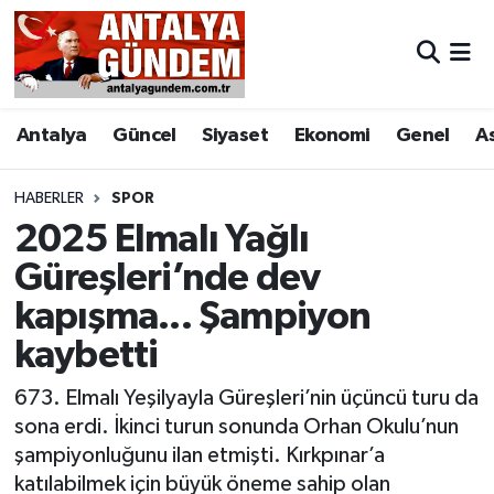
Antalya
Antalya Nöbetçi Eczaneler
Antalya
Güncel
Siyaset
Ekonomi
Genel
A
Asayiş
Antalya Hava Durumu
Bilim & Teknoloji
Antalya Namaz Vakitleri
HABERLER
SPOR
2025 Elmalı Yağlı
Bölge
Antalya Trafik Yoğunluk Haritası
Güreşleri’nde dev
kapışma... Şampiyon
EĞİTİM
Süper Lig Puan Durumu ve Fikstür
kaybetti
Ekonomi
Tüm Manşetler
673. Elmalı Yeşilyayla Güreşleri’nin üçüncü turu da
Genel
Son Dakika Haberleri
sona erdi. İkinci turun sonunda Orhan Okulu’nun
şampiyonluğunu ilan etmişti. Kırkpınar’a
Görüntülü Haber
Haber Arşivi
katılabilmek için büyük öneme sahip olan