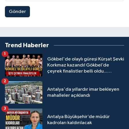
Gönder
Trend Haberler
1
Gökbel'de olaylı güreşi Kürşat Şevki
Korkmaz kazandı! Gökbel’de
çeyrek finalistler belli oldu...
Megastar Ali Gürbüz elendi!
2
Antalya'da yıllardır imar bekleyen
mahalleler açıklandı
3
Antalya Büyükşehir’de müdür
kadroları kaldırılacak