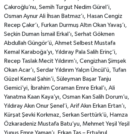
Çakıroğlu’nu, Semih Turgut Nedim Gürel’i,
Osman Aynur Ali İhsan Batmaz’ı, Hasan Cengiz
Recep Çakır’ı, Furkan Durmuş Altın Okan Yavaş’ı,
Seçkin Duman İsmail Erkal’ı, Serhat Gökmen
Abdullah Güngör’ü, Ahmet Selbest Mustafa
Kemal Karaboğa’yı, Yıldıray Pala Salih Erinç’i,
Recep Taslak Mecit Yıldırım’ı, Cengizhan Şimşek
Okan Acar’ı, Serdar Yıldırım Yalçın Üncül’ü, Tufan
Güzel Kemal Şahin’i, Süleyman Başar Tanju
Gemici’yi, İbrahim Çoraman Emre Erkal’ı, Ali
Yanatma Kaan Kaya’yı, Osman Kan Salih Dorum’u,
Yıldıray Akın Onur Şenel’i, Arif Akın Erkan Ertan’ı,
Kürşat Şevki Korkmaz, Serkan Serttürk’ü, Hamza
Özkaradeniz Mustafa Batu’yu, Mehmet Yeşil Yeşil
Yunus Emre Yaman’ı, Erkan Taş – Ertuğrul