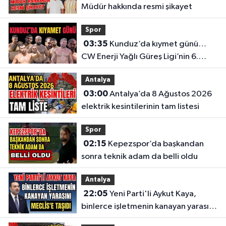
Müdür hakkında resmi şikayet
Spor
03:35
Kunduz’da kıymet günü…
CW Enerji Yağlı Güreş Ligi’nin 6.
Etabı öncesi nefesler tutuldu
Antalya
03:00
Antalya’da 8 Ağustos 2026
elektrik kesintilerinin tam listesi
Spor
02:15
Kepezspor’da başkandan
sonra teknik adam da belli oldu
Antalya
22:05
Yeni Parti'li Aykut Kaya,
binlerce işletmenin kanayan yarasını
Meclis'e taşıdı