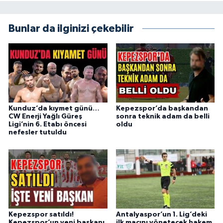
Bunlar da ilginizi çekebilir
Kunduz’da kıymet günü…
Kepezspor’da başkandan
CW Enerji Yağlı Güreş
sonra teknik adam da belli
Ligi’nin 6. Etabı öncesi
oldu
nefesler tutuldu
Kepezspor satıldı!
Antalyaspor’un 1. Lig’deki
Kepezspor’un yeni başkanı
ilk maçını yönetecek hakem