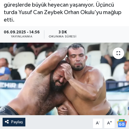
güreşlerde büyük heyecan yaşanıyor. Üçüncü
Güncel
turda Yusuf Can Zeybek Orhan Okulu'yu mağlup
etti.
Kültür & Sanat
06.09.2025 - 14:56
3 DK
YAYINLANMA
OKUNMA SÜRESI
Magazin
Resmi İlan
Sağlık & Yaşam
Siyaset
Spor
Paylaş
-
+
A
A