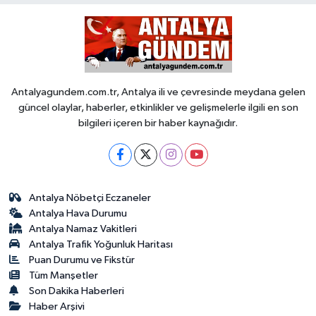
Güncel
Kültür & Sanat
Antalyagundem.com.tr, Antalya ili ve çevresinde meydana gelen
Magazin
güncel olaylar, haberler, etkinlikler ve gelişmelerle ilgili en son
bilgileri içeren bir haber kaynağıdır.
Resmi İlan
Sağlık & Yaşam
Antalya Nöbetçi Eczaneler
Siyaset
Antalya Hava Durumu
Antalya Namaz Vakitleri
Spor
Antalya Trafik Yoğunluk Haritası
Puan Durumu ve Fikstür
Tüm Manşetler
Son Dakika Haberleri
Haber Arşivi