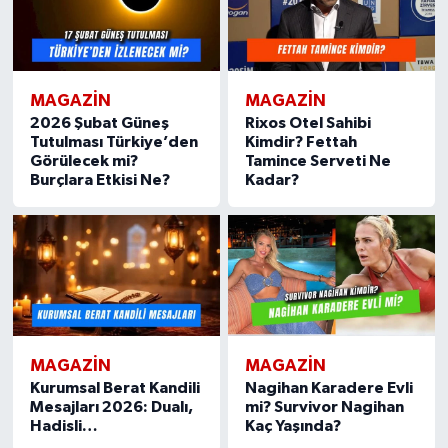
MAGAZIN
MAGAZIN
2026 Şubat Güneş
Rixos Otel Sahibi
Tutulması Türkiye’den
Kimdir? Fettah
Görülecek mi?
Tamince Serveti Ne
Burçlara Etkisi Ne?
Kadar?
MAGAZIN
MAGAZIN
Kurumsal Berat Kandili
Nagihan Karadere Evli
Mesajları 2026: Dualı,
mi? Survivor Nagihan
Hadisli…
Kaç Yaşında?