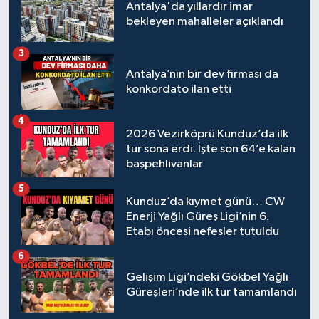
Antalya'da yıllardır imar
bekleyen mahalleler açıklandı
3
Antalya’nın bir dev firması da
konkordato ilan etti
4
2026 Vezirköprü Kunduz’da ilk
tur sona erdi. İşte son 64’e kalan
başpehlivanlar
5
Kunduz’da kıymet günü… CW
Enerji Yağlı Güreş Ligi’nin 6.
Etabı öncesi nefesler tutuldu
6
Gelişim Ligi’ndeki Gökbel Yağlı
Güreşleri’nde ilk tur tamamlandı