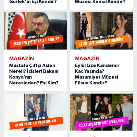
Gürlek'in Eşi Kimdir?
Müzesi Kemal Kimdir?
MAGAZIN
MAGAZIN
Mustafa Çiftçi Aslen
Eylül Lize Kandemir
Nereli? İçişleri Bakanı
Kaç Yaşında?
Konya’nın
Masumiyet Müzesi
Neresinden? Eşi Kim?
Füsun Kimdir?