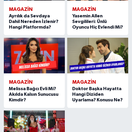
MAGAZIN
MAGAZIN
Ayrılık da Sevdaya
Yasemin Allen
Dahil Nereden İzlenir?
Sevgilileri: Ünlü
Hangi Platformda?
Oyuncu Hiç Evlendi Mi?
MAGAZIN
MAGAZIN
Melissa Bağcı Evli Mi?
Doktor Başka Hayatta
Akılda Kalsın Sunucusu
Hangi Diziden
Kimdir?
Uyarlama? Konusu Ne?