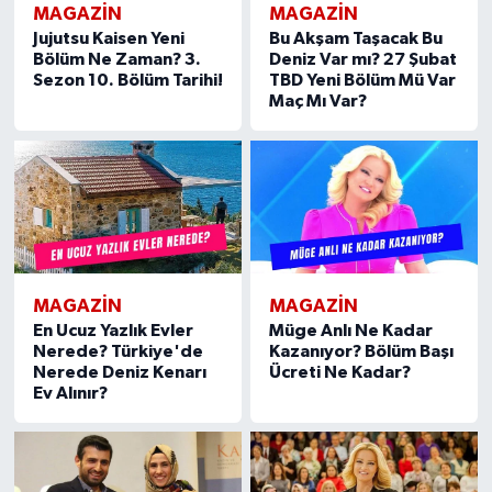
MAGAZIN
MAGAZIN
Jujutsu Kaisen Yeni
Bu Akşam Taşacak Bu
Bölüm Ne Zaman? 3.
Deniz Var mı? 27 Şubat
Sezon 10. Bölüm Tarihi!
TBD Yeni Bölüm Mü Var
Maç Mı Var?
MAGAZIN
MAGAZIN
En Ucuz Yazlık Evler
Müge Anlı Ne Kadar
Nerede? Türkiye'de
Kazanıyor? Bölüm Başı
Nerede Deniz Kenarı
Ücreti Ne Kadar?
Ev Alınır?