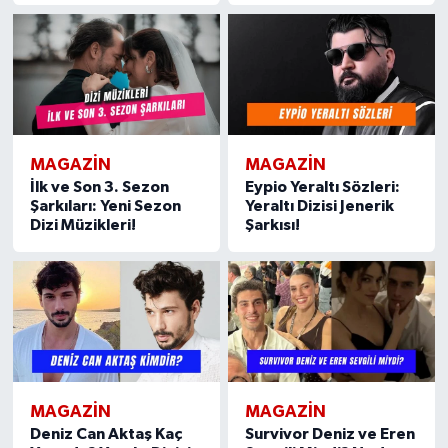
MAGAZIN
MAGAZIN
İlk ve Son 3. Sezon
Eypio Yeraltı Sözleri:
Şarkıları: Yeni Sezon
Yeraltı Dizisi Jenerik
Dizi Müzikleri!
Şarkısı!
MAGAZIN
MAGAZIN
Deniz Can Aktaş Kaç
Survivor Deniz ve Eren