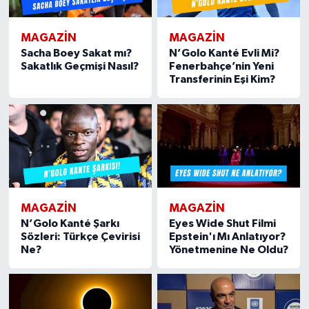
MAGAZIN
MAGAZIN
Sacha Boey Sakat mı?
N’Golo Kanté Evli Mi?
Sakatlık Geçmişi Nasıl?
Fenerbahçe’nin Yeni
Transferinin Eşi Kim?
MAGAZIN
MAGAZIN
N’Golo Kanté Şarkı
Eyes Wide Shut Filmi
Sözleri: Türkçe Çevirisi
Epstein'ı Mı Anlatıyor?
Ne?
Yönetmenine Ne Oldu?