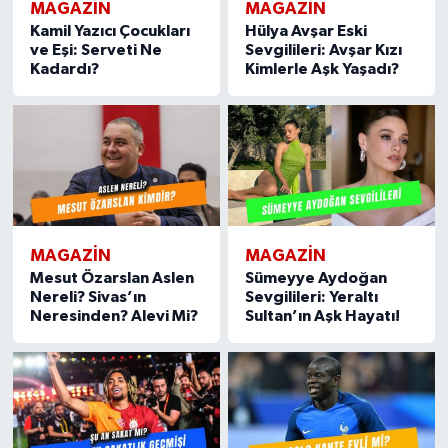
MAGAZIN
MAGAZIN
Kamil Yazıcı Çocukları
Hülya Avşar Eski
ve Eşi: Serveti Ne
Sevgilileri: Avşar Kızı
Kadardı?
Kimlerle Aşk Yaşadı?
MAGAZIN
MAGAZIN
Mesut Özarslan Aslen
Sümeyye Aydoğan
Nereli? Sivas’ın
Sevgilileri: Yeraltı
Neresinden? Alevi Mi?
Sultan’ın Aşk Hayatı!