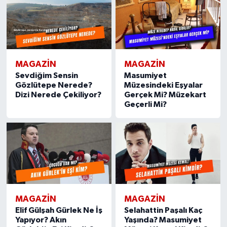
MAGAZIN
MAGAZIN
Sevdiğim Sensin
Masumiyet
Gözlütepe Nerede?
Müzesindeki Eşyalar
Dizi Nerede Çekiliyor?
Gerçek Mi? Müzekart
Geçerli Mi?
MAGAZIN
MAGAZIN
Elif Gülşah Gürlek Ne İş
Selahattin Paşalı Kaç
Yapıyor? Akın
Yaşında? Masumiyet