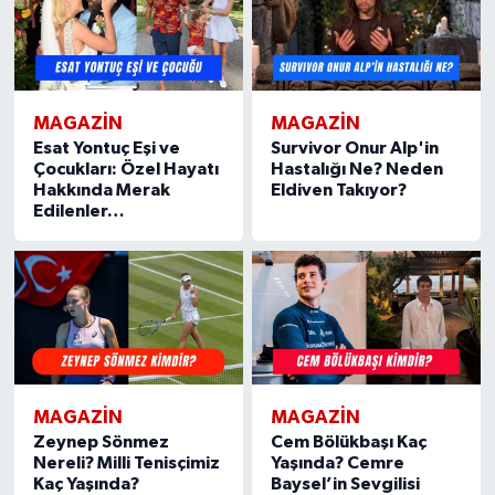
MAGAZIN
MAGAZIN
Esat Yontuç Eşi ve
Survivor Onur Alp'in
Çocukları: Özel Hayatı
Hastalığı Ne? Neden
Hakkında Merak
Eldiven Takıyor?
Edilenler…
MAGAZIN
MAGAZIN
Zeynep Sönmez
Cem Bölükbaşı Kaç
Nereli? Milli Tenisçimiz
Yaşında? Cemre
Kaç Yaşında?
Baysel’in Sevgilisi