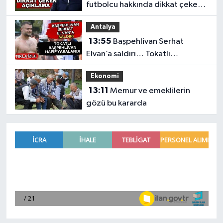
futbolcu hakkında dikkat çeken
açıklama
Antalya
13:55
Başpehlivan Serhat
Elvan’a saldırı… Tokatlı
başpehlivan hafif yaralandı
Ekonomi
13:11
Memur ve emeklilerin
gözü bu kararda