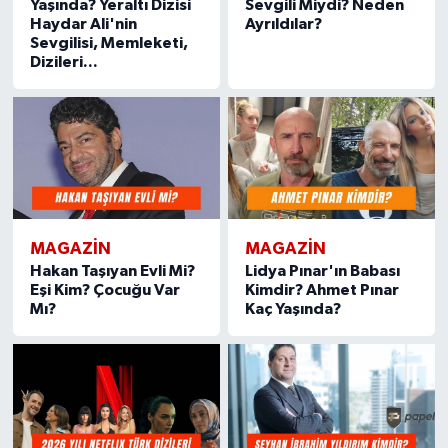
Yaşında? Yeraltı Dizisi
Sevgili Miydi? Neden
Haydar Ali'nin
Ayrıldılar?
Sevgilisi, Memleketi,
Dizileri...
MAGAZIN
MAGAZIN
Hakan Taşıyan Evli Mi?
Lidya Pınar'ın Babası
Eşi Kim? Çocuğu Var
Kimdir? Ahmet Pınar
Mı?
Kaç Yaşında?