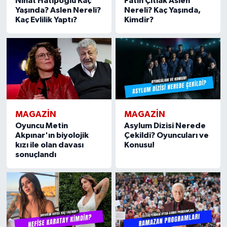
Nihat Hatipoğlu Kaç
Fatih Çıtlak Aslen
Yaşında? Aslen Nereli?
Nereli? Kaç Yaşında,
Kaç Evlilik Yaptı?
Kimdir?
MAGAZIN
MAGAZIN
Oyuncu Metin
Asylum Dizisi Nerede
Akpınar'ın biyolojik
Çekildi? Oyuncuları ve
kızı ile olan davası
Konusu!
sonuçlandı