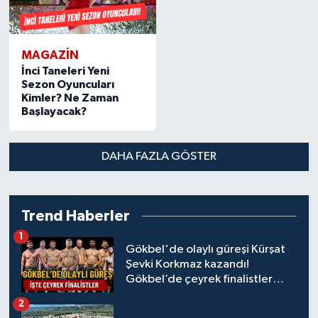
MAGAZIN
İnci Taneleri Yeni
Sezon Oyuncuları
Kimler? Ne Zaman
Başlayacak?
DAHA FAZLA GÖSTER
Trend Haberler
1
Gökbel'de olaylı güreşi Kürşat
Şevki Korkmaz kazandı!
Gökbel’de çeyrek finalistler
belli oldu... Megastar Ali Gürbüz
2
elendi!