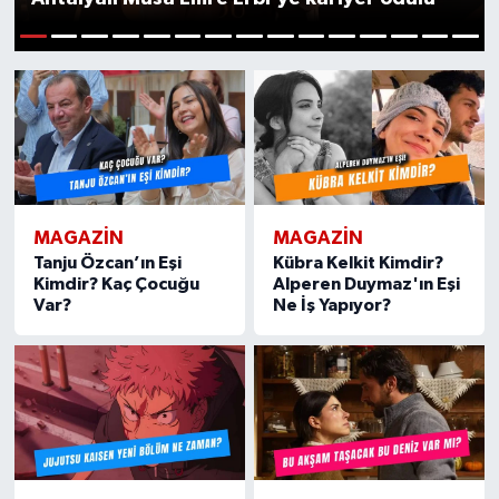
Güncel
1
2
3
4
5
6
7
8
9
10
11
12
13
14
15
Kültür & Sanat
Magazin
Resmi İlan
MAGAZIN
MAGAZIN
Tanju Özcan’ın Eşi
Kübra Kelkit Kimdir?
Sağlık & Yaşam
Kimdir? Kaç Çocuğu
Alperen Duymaz'ın Eşi
Var?
Ne İş Yapıyor?
Siyaset
Spor