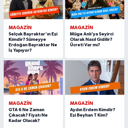
MAGAZIN
MAGAZIN
Selçuk Bayraktar'ın Eşi
Müge Anlı’ya Seyirci
Kimdir? Sümeyye
Olarak Nasıl Gidilir?
Erdoğan Bayraktar Ne
Ücreti Var mı?
İş Yapıyor?
MAGAZIN
MAGAZIN
GTA 6 Ne Zaman
Aydın Erdem Kimdir?
Çıkacak? Fiyatı Ne
Eşi Beyhan T Kim?
Kadar Olacak?