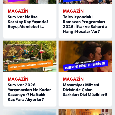
MAGAZIN
MAGAZIN
Survivor Nefise
Televizyondaki
Karatay Kaç Yaşında?
Ramazan Programları
Boyu, Memleketi...
2026: İftar ve Sahurda
Hangi Hocalar Var?
MAGAZIN
MAGAZIN
Survivor 2026
Masumiyet Müzesi
Yarışmacıları Ne Kadar
Dizisinde Çalan
Kazanıyor? Haftalık
Şarkılar: Dizi Müzikleri!
Kaç Para Alıyorlar?