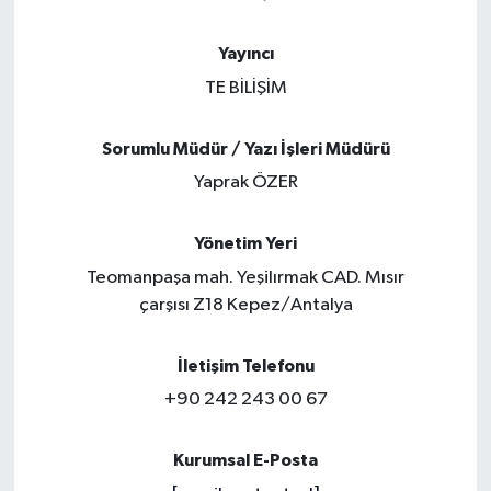
Güncel
Yayıncı
TE BİLİŞİM
Kültür & Sanat
Sorumlu Müdür / Yazı İşleri Müdürü
Magazin
Yaprak ÖZER
Resmi İlan
Yönetim Yeri
Sağlık & Yaşam
Teomanpaşa mah. Yeşilırmak CAD. Mısır
çarşısı Z18 Kepez/Antalya
Siyaset
İletişim Telefonu
Spor
+90 242 243 00 67
Kurumsal E-Posta