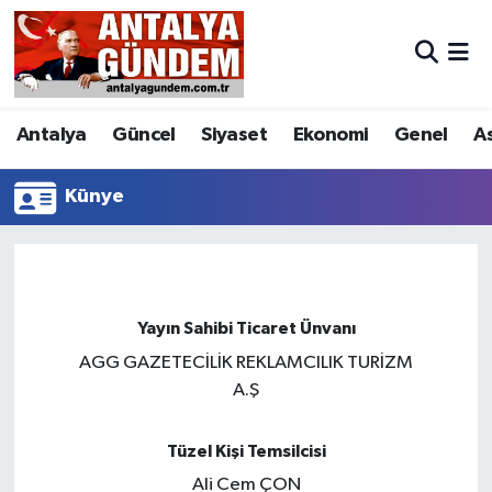
Antalya
Antalya Nöbetçi Eczaneler
Antalya
Güncel
Siyaset
Ekonomi
Genel
A
Asayiş
Antalya Hava Durumu
Bilim & Teknoloji
Antalya Namaz Vakitleri
Künye
Bölge
Antalya Trafik Yoğunluk Haritası
EĞİTİM
Süper Lig Puan Durumu ve Fikstür
Yayın Sahibi Ticaret Ünvanı
AGG GAZETECİLİK REKLAMCILIK TURİZM
Ekonomi
Tüm Manşetler
A.Ş
Genel
Son Dakika Haberleri
Tüzel Kişi Temsilcisi
Görüntülü Haber
Haber Arşivi
Ali Cem ÇON