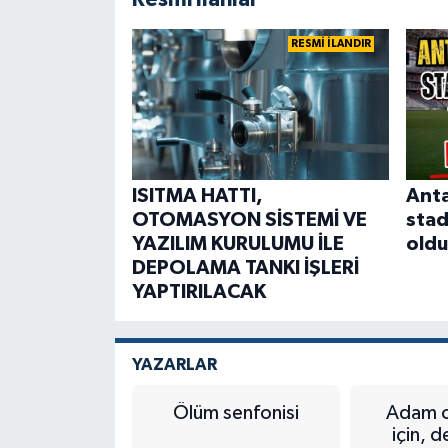
RESMİ İLANDIR
ISITMA HATTI,
Ant
OTOMASYON SİSTEMİ VE
stad
YAZILIM KURULUMU İLE
oldu
DEPOLAMA TANKI İŞLERİ
YAPTIRILACAK
YAZARLAR
Ölüm senfonisi
Adam o
için, 