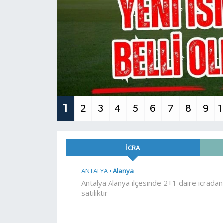
Güncel
Kültür & Sanat
Magazin
Resmi İlan
1
2
3
4
5
6
7
8
9
Sağlık & Yaşam
Siyaset
Spor