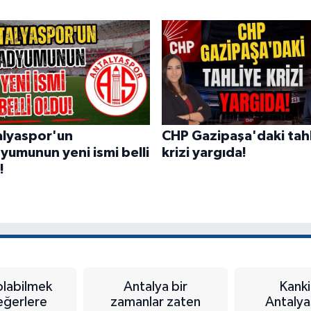
alyaspor'un
CHP Gazipaşa'daki tah
yumunun yeni ismi belli
krizi yargıda!
!
labilmek
Antalya bir
Kanki
değerlere
zamanlar zaten
Antalya