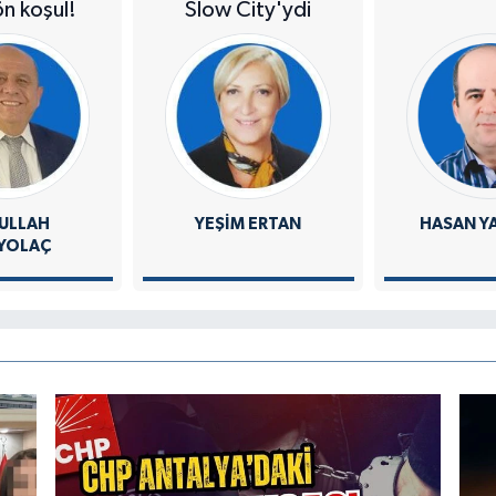
ön koşul!
Slow City'ydi
ULLAH
YEŞIM ERTAN
HASAN Y
YOLAÇ