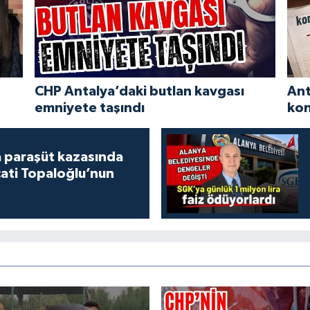
CHP Antalya’daki butlan kavgası
Ant
emniyete taşındı
kon
 paraşüt kazasında
ati Topaloğlu’nun