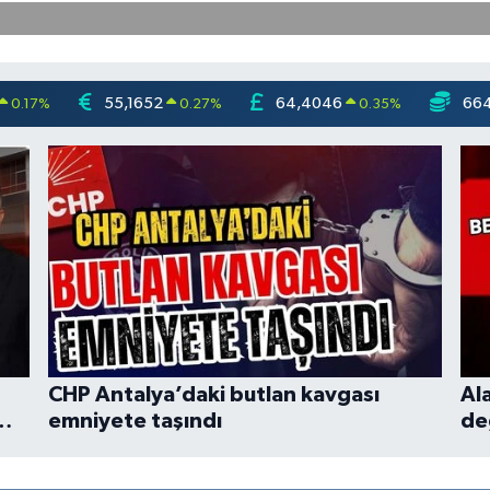
55,1652
64,4046
66
0.17
%
0.27
%
0.35
%
CHP Antalya’daki butlan kavgası
Al
emniyete taşındı
de
fa