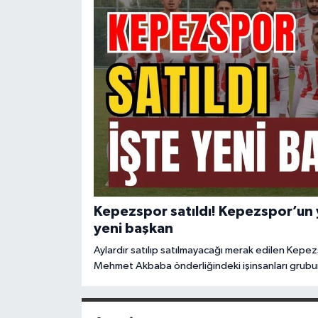
Kepezspor satıldı! Kepezspor’un y
yeni başkan
Aylardır satılıp satılmayacağı merak edilen Kepezs
Mehmet Akbaba önderliğindeki işinsanları grubuna
yarısını aldığı öğrenilen işinsanları ile belediye a
önümüzdeki günlerde açıklanacak.