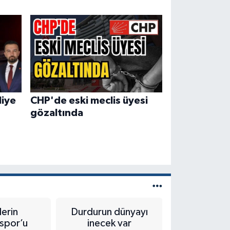
liye
CHP'de eski meclis üyesi
gözaltında
lerin
Durdurun dünyayı
Antalya B
spor’u
inecek var
Değil, Vi