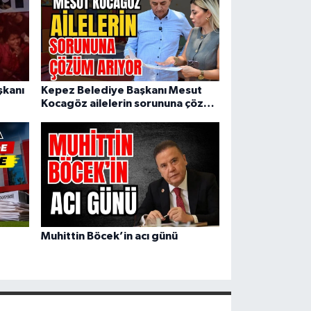
şkanı
Kepez Belediye Başkanı Mesut
Kocagöz ailelerin sorununa çözüm
arıyor
Muhittin Böcek’in acı günü