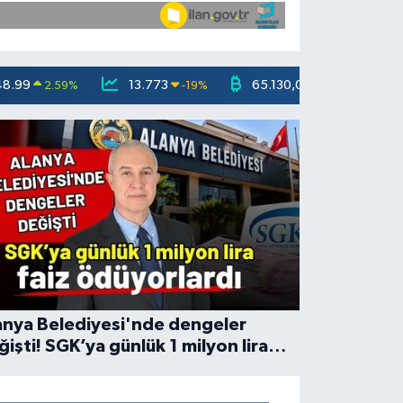
48.99
13.773
65.130,04
2.59
%
-19
%
1.2
%
anya Belediyesi'nde dengeler
ğişti! SGK’ya günlük 1 milyon lira
iz ödüyorlardı