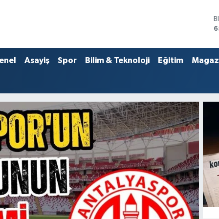
D
4
E
5
S
enel
Asayiş
Spor
Bilim & Teknoloji
Eğitim
Magaz
6
G
6
B
 | Son Dakika Antalya Ha
1
B
6