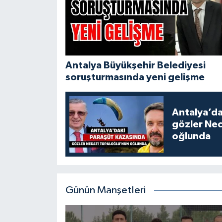
Antalya Büyükşehir Belediyesi
soruşturmasında yeni gelişme
Antalya’da
gözler Nec
oğlunda
Günün Manşetleri