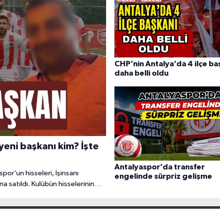
CHP’nin Antalya’da 4 ilçe ba
daha belli oldu
eni başkanı kim? İşte
Antalyaspor’da transfer
por’un hisseleri, İşinsanı
engelinde sürpriz gelişme
 satıldı. Kulübün hisselerinin
rasındaki anlaşmanın detayları