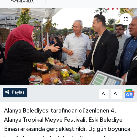
YAYINLANMA
Güncel
Kültür & Sanat
Magazin
Resmi İlan
Sağlık & Yaşam
Siyaset
Paylaş
-
+
A
A
Spor
Alanya Belediyesi tarafından düzenlenen 4.
Alanya Tropikal Meyve Festivali, Eski Belediye
Binası arkasında gerçekleştirildi. Üç gün boyunca