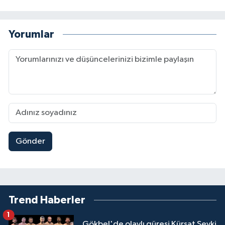
Yorumlar
Gönder
Trend Haberler
1
Gökbel'de olaylı güreşi Kürşat Şevki