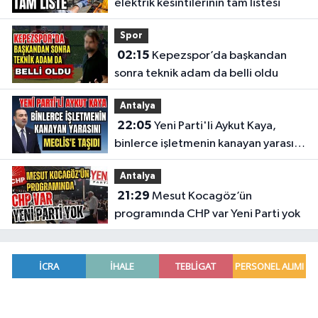
elektrik kesintilerinin tam listesi
Spor
02:15
Kepezspor’da başkandan
sonra teknik adam da belli oldu
Antalya
22:05
Yeni Parti'li Aykut Kaya,
binlerce işletmenin kanayan yarasını
Meclis'e taşıdı
Antalya
21:29
Mesut Kocagöz’ün
programında CHP var Yeni Parti yok