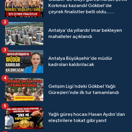
Korkmaz kazandı! Gökbel’de
çeyrek finalistler belli oldu...
Megastar Ali Gürbüz elendi!
2
Antalya'da yıllardır imar bekleyen
mahalleler açıklandı
3
Antalya Büyükşehir’de müdür
kadroları kaldırılacak
4
Gelişim Ligi’ndeki Gökbel Yağlı
Güreşleri’nde ilk tur tamamlandı
5
Yağlı güreş hocası Hasan Aydın’dan
eleştirilere tokat gibi yanıt