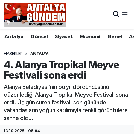
Antalya
Antalya Nöbetçi Eczaneler
Antalya
Güncel
Siyaset
Ekonomi
Genel
A
Asayiş
Antalya Hava Durumu
Bilim & Teknoloji
Antalya Namaz Vakitleri
HABERLER
ANTALYA
4. Alanya Tropikal Meyve
Bölge
Antalya Trafik Yoğunluk Haritası
Festivali sona erdi
EĞİTİM
Süper Lig Puan Durumu ve Fikstür
Alanya Belediyesi’nin bu yıl dördüncüsünü
düzenlediği Alanya Tropikal Meyve Festivali sona
Ekonomi
Tüm Manşetler
erdi. Üç gün süren festival, son gününde
vatandaşların yoğun katılımıyla renkli görüntülere
Genel
Son Dakika Haberleri
sahne oldu.
Görüntülü Haber
Haber Arşivi
13.10.2025 - 08:04