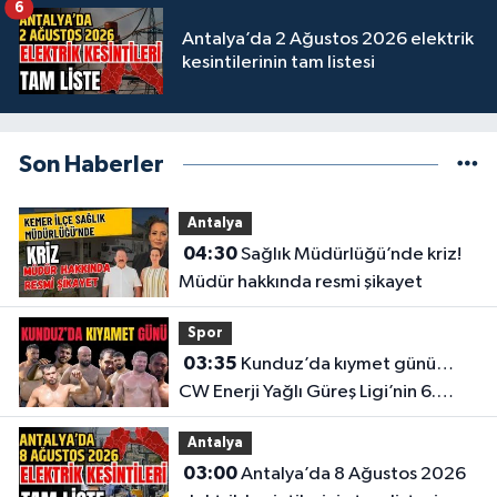
6
Antalya’da 2 Ağustos 2026 elektrik
kesintilerinin tam listesi
Son Haberler
Antalya
04:30
Sağlık Müdürlüğü’nde kriz!
Müdür hakkında resmi şikayet
Spor
03:35
Kunduz’da kıymet günü…
CW Enerji Yağlı Güreş Ligi’nin 6.
Etabı öncesi nefesler tutuldu
Antalya
03:00
Antalya’da 8 Ağustos 2026