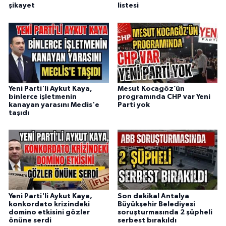
şikayet
listesi
Yeni Parti'li Aykut Kaya,
Mesut Kocagöz’ün
binlerce işletmenin
programında CHP var Yeni
kanayan yarasını Meclis'e
Parti yok
taşıdı
Yeni Parti'li Aykut Kaya,
Son dakika! Antalya
konkordato krizindeki
Büyükşehir Belediyesi
domino etkisini gözler
soruşturmasında 2 şüpheli
önüne serdi
serbest bırakıldı