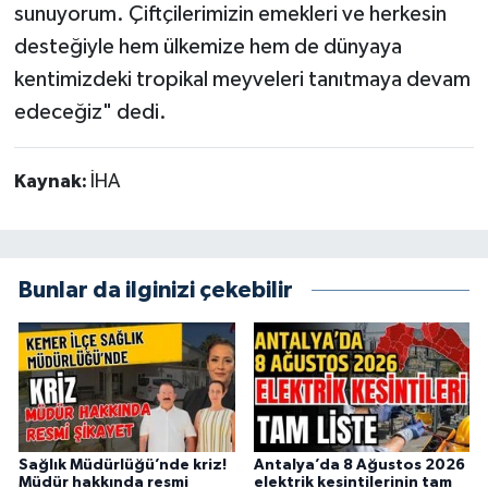
sunuyorum. Çiftçilerimizin emekleri ve herkesin
desteğiyle hem ülkemize hem de dünyaya
kentimizdeki tropikal meyveleri tanıtmaya devam
edeceğiz" dedi.
Kaynak:
İHA
Bunlar da ilginizi çekebilir
Sağlık Müdürlüğü’nde kriz!
Antalya’da 8 Ağustos 2026
Müdür hakkında resmi
elektrik kesintilerinin tam