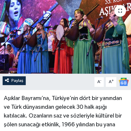
Güncel
Kültür & Sanat
Magazin
Resmi İlan
Sağlık & Yaşam
Paylaş
-
+
A
A
Siyaset
Aşıklar Bayramı’na, Türkiye’nin dört bir yanından
Spor
ve Türk dünyasından gelecek 30 halk aşığı
katılacak. Ozanların saz ve sözleriyle kültürel bir
şölen sunacağı etkinlik, 1966 yılından bu yana