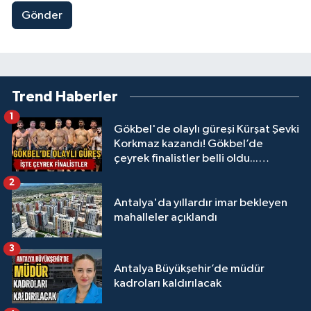
Gönder
Trend Haberler
1
Gökbel'de olaylı güreşi Kürşat Şevki
Korkmaz kazandı! Gökbel’de
çeyrek finalistler belli oldu...
Megastar Ali Gürbüz elendi!
2
Antalya'da yıllardır imar bekleyen
mahalleler açıklandı
3
Antalya Büyükşehir’de müdür
kadroları kaldırılacak