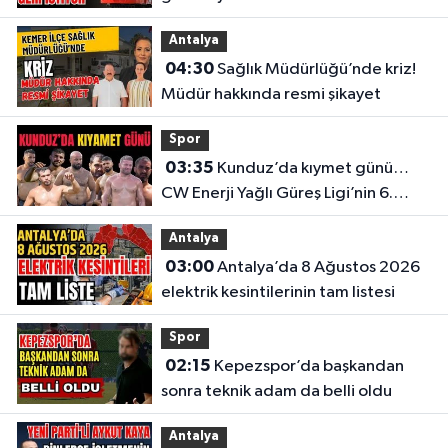
Antalya
04:30
Sağlık Müdürlüğü’nde kriz!
Müdür hakkında resmi şikayet
Spor
03:35
Kunduz’da kıymet günü…
CW Enerji Yağlı Güreş Ligi’nin 6.
Etabı öncesi nefesler tutuldu
Antalya
03:00
Antalya’da 8 Ağustos 2026
elektrik kesintilerinin tam listesi
Spor
02:15
Kepezspor’da başkandan
sonra teknik adam da belli oldu
Antalya