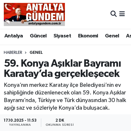
Antalya
Antalya Nöbetçi Eczaneler
Antalya
Güncel
Siyaset
Ekonomi
Genel
A
Asayiş
Antalya Hava Durumu
Bilim & Teknoloji
Antalya Namaz Vakitleri
HABERLER
GENEL
59. Konya Aşıklar Bayramı
Bölge
Antalya Trafik Yoğunluk Haritası
Karatay’da gerçekleşecek
EĞİTİM
Süper Lig Puan Durumu ve Fikstür
Konya’nın merkez Karatay ilçe Belediyesi’nin ev
sahipliğinde düzenlenecek olan 59. Konya Aşıklar
Ekonomi
Tüm Manşetler
Bayramı’nda, Türkiye ve Türk dünyasından 30 halk
aşığı saz ve sözleriyle Konya’da buluşacak.
Genel
Son Dakika Haberleri
17.10.2025 - 11:53
2 DK
YAYINLANMA
OKUNMA SÜRESI
Görüntülü Haber
Haber Arşivi