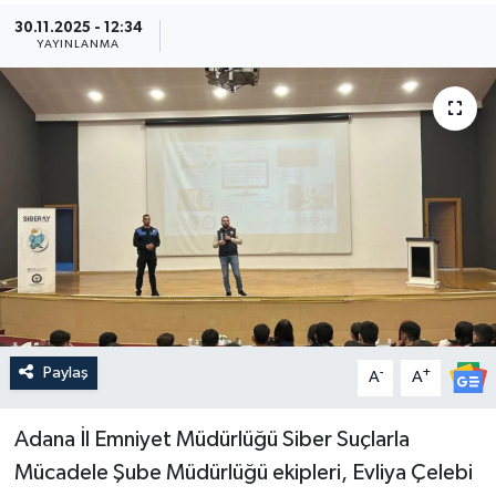
30.11.2025 - 12:34
Güncel
YAYINLANMA
Kültür & Sanat
Magazin
Resmi İlan
Sağlık & Yaşam
Siyaset
Paylaş
-
+
Spor
A
A
Adana İl Emniyet Müdürlüğü Siber Suçlarla
Mücadele Şube Müdürlüğü ekipleri, Evliya Çelebi