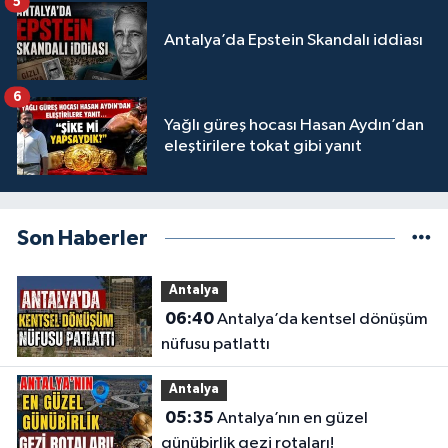
5
Antalya’da Epstein Skandalı iddiası
6
Yağlı güreş hocası Hasan Aydın’dan
eleştirilere tokat gibi yanıt
Son Haberler
Antalya
06:40
Antalya’da kentsel dönüşüm
nüfusu patlattı
Antalya
05:35
Antalya’nın en güzel
günübirlik gezi rotaları!