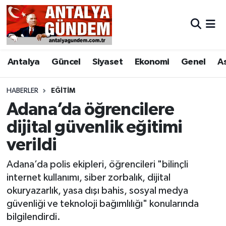
Antalya
Antalya Nöbetçi Eczaneler
Antalya
Güncel
Siyaset
Ekonomi
Genel
A
Asayiş
Antalya Hava Durumu
Bilim & Teknoloji
Antalya Namaz Vakitleri
HABERLER
EĞITIM
Adana’da öğrencilere
Bölge
Antalya Trafik Yoğunluk Haritası
dijital güvenlik eğitimi
verildi
EĞİTİM
Süper Lig Puan Durumu ve Fikstür
Adana’da polis ekipleri, öğrencileri "bilinçli
Ekonomi
Tüm Manşetler
internet kullanımı, siber zorbalık, dijital
okuryazarlık, yasa dışı bahis, sosyal medya
Genel
Son Dakika Haberleri
güvenliği ve teknoloji bağımlılığı" konularında
bilgilendirdi.
Görüntülü Haber
Haber Arşivi