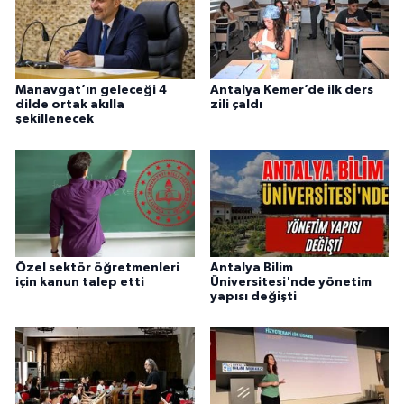
Manavgat’ın geleceği 4
Antalya Kemer’de ilk ders
dilde ortak akılla
zili çaldı
şekillenecek
Özel sektör öğretmenleri
Antalya Bilim
için kanun talep etti
Üniversitesi'nde yönetim
yapısı değişti