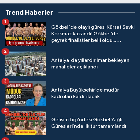
Trend Haberler
1
Gökbel'de olaylı güreşi Kürşat Şevki
Korkmaz kazandı! Gökbel’de
çeyrek finalistler belli oldu...
Megastar Ali Gürbüz elendi!
2
Antalya'da yıllardır imar bekleyen
mahalleler açıklandı
3
Antalya Büyükşehir’de müdür
kadroları kaldırılacak
4
Gelişim Ligi’ndeki Gökbel Yağlı
Güreşleri’nde ilk tur tamamlandı