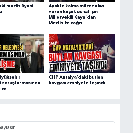
ki meclis üyesi
Ayakta kalma mücadelesi
a
veren küçük esnaf için
Milletvekili Kaya'dan
Meclis'te çağrı
üyükşehir
CHP Antalya’daki butlan
i soruşturmasında
kavgası emniyete taşındı
şme