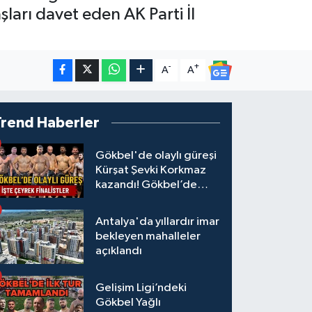
arı davet eden AK Parti İl
-
+
A
A
Trend Haberler
Gökbel'de olaylı güreşi
Kürşat Şevki Korkmaz
kazandı! Gökbel’de
çeyrek finalistler belli
oldu... Megastar Ali
Antalya'da yıllardır imar
Gürbüz elendi!
bekleyen mahalleler
açıklandı
Gelişim Ligi’ndeki
Gökbel Yağlı