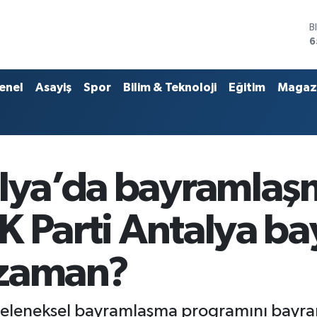
D
4
E
5
S
enel
Asayiş
Spor
Bilim & Teknoloji
Eğitim
Magaz
6
G
6
B
1
B
alya’da bayramla
6
 AK Parti Antalya 
 zaman?
ı, geleneksel bayramlaşma programını bay