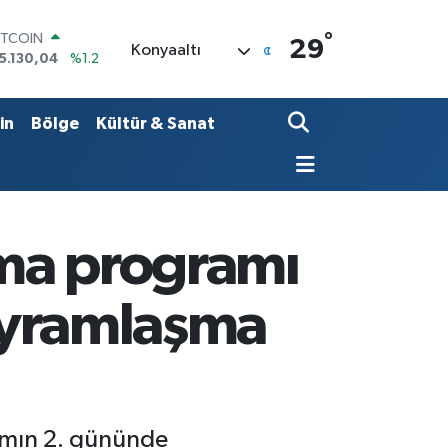
°
OLAR
29
Konyaaltı
7,7106
%0.17
URO
5,1652
%0.27
TERLİN
in
Bölge
Kültür & Sanat
4,4046
%0.35
RAM ALTIN
648.99
%2.59
İST100
3.773
%-19
ITCOIN
şma programı
5.130,04
%1.2
bayramlaşma
ramın 2. gününde