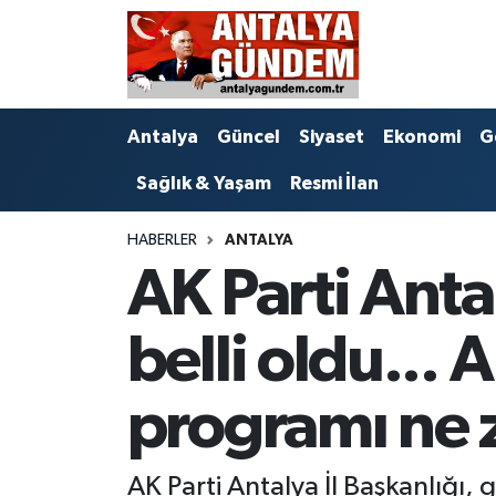
Antalya
Antalya Nöbetçi Eczaneler
Antalya
Güncel
Siyaset
Ekonomi
G
Asayiş
Antalya Hava Durumu
Sağlık & Yaşam
Resmi İlan
Bilim & Teknoloji
Antalya Namaz Vakitleri
HABERLER
ANTALYA
Bölge
Antalya Trafik Yoğunluk Haritası
AK Parti Ant
EĞİTİM
Süper Lig Puan Durumu ve Fikstür
belli oldu...
Ekonomi
Tüm Manşetler
programı ne
Genel
Son Dakika Haberleri
Görüntülü Haber
Haber Arşivi
AK Parti Antalya İl Başkanlığ