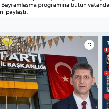
. Bayramlaşma programına bütün vatandaşl
ı paylaştı.
1
2
3