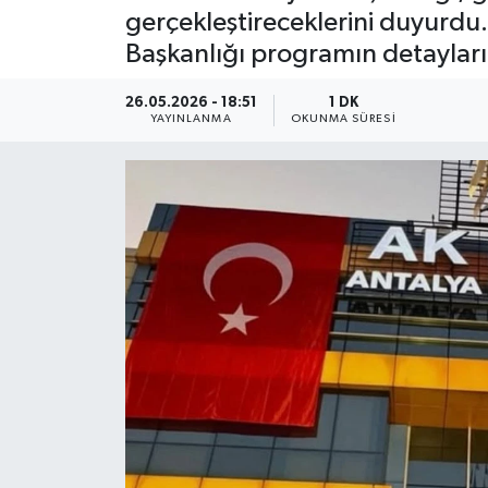
gerçekleştireceklerini duyurdu
Güncel
Başkanlığı programın detayların
Kültür & Sanat
26.05.2026 - 18:51
1 DK
YAYINLANMA
OKUNMA SÜRESI
Magazin
Resmi İlan
Sağlık & Yaşam
Siyaset
Spor