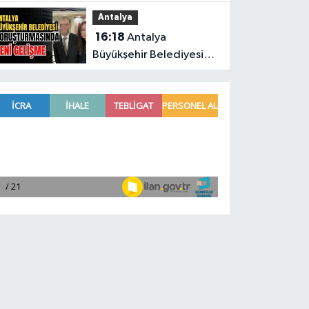
Başkonsolosu’ndan
Antalya
anlamlı ziyaret
16:18
Antalya
Büyükşehir Belediyesi
soruşturmasında yeni
gelişme