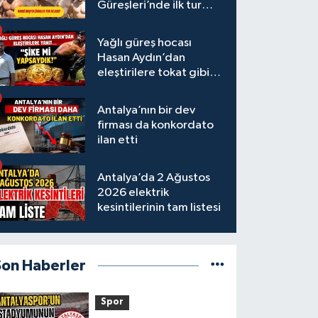
Güreşleri’nde ilk tur
tamamlandı
Yağlı güreş hocası
Hasan Aydın’dan
eleştirilere tokat gibi
yanıt
Antalya’nın bir dev
firması da konkordato
ilan etti
Antalya’da 2 Ağustos
2026 elektrik
kesintilerinin tam listesi
Son Haberler
Spor