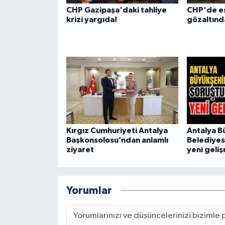
CHP Gazipaşa'daki tahliye
CHP'de es
krizi yargıda!
gözaltınd
Kırgız Cumhuriyeti Antalya
Antalya B
Başkonsolosu’ndan anlamlı
Belediyes
ziyaret
yeni geli
Yorumlar