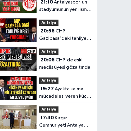
21:10
Antalyaspor'un
stadyumunun yeni ismi
belli oldu!
Antalya
20:56
CHP
Gazipaşa'daki tahliye
krizi yargıda!
Antalya
20:06
CHP'de eski
meclis üyesi gözaltında
Antalya
19:27
Ayakta kalma
mücadelesi veren küçük
esnaf için Milletvekili
Antalya
Kaya'dan Meclis'te
17:40
Kırgız
çağrı
Cumhuriyeti Antalya