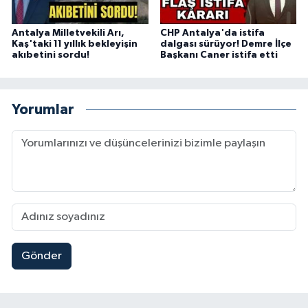
Antalya Milletvekili Arı,
CHP Antalya'da istifa
Kaş'taki 11 yıllık bekleyişin
dalgası sürüyor! Demre İlçe
akıbetini sordu!
Başkanı Caner istifa etti
Yorumlar
Gönder