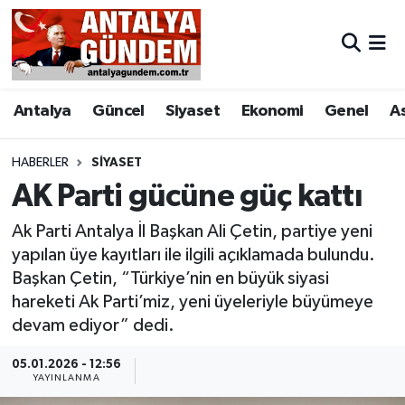
Antalya
Antalya Nöbetçi Eczaneler
Antalya
Güncel
Siyaset
Ekonomi
Genel
A
Asayiş
Antalya Hava Durumu
Bilim & Teknoloji
Antalya Namaz Vakitleri
HABERLER
SIYASET
AK Parti gücüne güç kattı
Bölge
Antalya Trafik Yoğunluk Haritası
Ak Parti Antalya İl Başkan Ali Çetin, partiye yeni
EĞİTİM
Süper Lig Puan Durumu ve Fikstür
yapılan üye kayıtları ile ilgili açıklamada bulundu.
Başkan Çetin, “Türkiye’nin en büyük siyasi
Ekonomi
Tüm Manşetler
hareketi Ak Parti’miz, yeni üyeleriyle büyümeye
devam ediyor” dedi.
Genel
Son Dakika Haberleri
05.01.2026 - 12:56
YAYINLANMA
Görüntülü Haber
Haber Arşivi