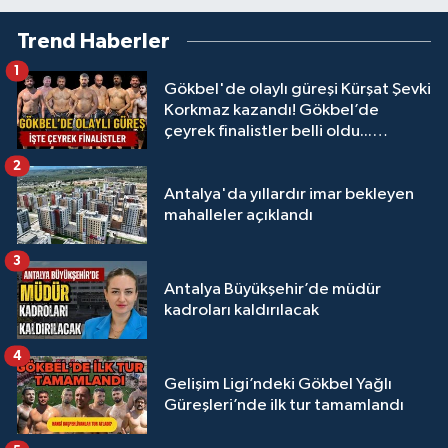
Trend Haberler
1
Gökbel'de olaylı güreşi Kürşat Şevki
Korkmaz kazandı! Gökbel’de
çeyrek finalistler belli oldu...
Megastar Ali Gürbüz elendi!
2
Antalya'da yıllardır imar bekleyen
mahalleler açıklandı
3
Antalya Büyükşehir’de müdür
kadroları kaldırılacak
4
Gelişim Ligi’ndeki Gökbel Yağlı
Güreşleri’nde ilk tur tamamlandı