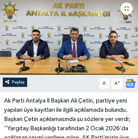
Güncel
Kültür & Sanat
Magazin
Resmi İlan
Sağlık & Yaşam
Paylaş
-
+
A
A
Siyaset
Ak Parti Antalya İl Başkan Ali Çetin, partiye yeni
Spor
yapılan üye kayıtları ile ilgili açıklamada bulundu.
Başkan Çetin açıklamasında şu sözlere yer verdi;
“Yargıtay Başkanlığı tarafından 2 Ocak 2026’da
açıklanan resmî verilere göre, AK Parti’mizin üye