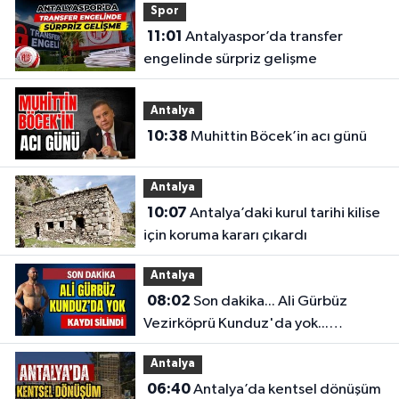
Spor
11:01
Antalyaspor’da transfer
engelinde sürpriz gelişme
Antalya
10:38
Muhittin Böcek’in acı günü
Antalya
10:07
Antalya’daki kurul tarihi kilise
için koruma kararı çıkardı
Antalya
08:02
Son dakika... Ali Gürbüz
Vezirköprü Kunduz'da yok...
Antalyalı başpehlivanın ismi
Antalya
sistemden silindi
06:40
Antalya’da kentsel dönüşüm