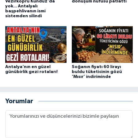
Vezirköprü Kunduz'da
dönüşüm nüfusu patlattı
yok... Antalyalı
başpehlivanın ismi
sistemden silindi
Antalya’nın en güzel
Soğanın fiyatı 60 lirayı
günübirlik gezi rotaları!
buldu tüketicinin gözü
‘Mısır’ indiriminde
Yorumlar