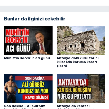
Bunlar da ilginizi çekebilir
Muhittin Böcek’in acı günü
Antalya’daki kurul tarihi
kilise için koruma kararı
çıkardı
Son dakika... Ali Gürbüz
Antalya’da kentsel