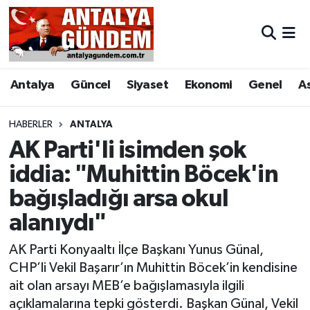
Antalya
Antalya Nöbetçi Eczaneler
Antalya
Güncel
Siyaset
Ekonomi
Genel
A
Asayiş
Antalya Hava Durumu
Bilim & Teknoloji
Antalya Namaz Vakitleri
HABERLER
ANTALYA
AK Parti'li isimden şok
Bölge
Antalya Trafik Yoğunluk Haritası
iddia: "Muhittin Böcek'in
bağışladığı arsa okul
EĞİTİM
Süper Lig Puan Durumu ve Fikstür
alanıydı"
Ekonomi
Tüm Manşetler
AK Parti Konyaaltı İlçe Başkanı Yunus Günal,
Genel
Son Dakika Haberleri
CHP’li Vekil Başarır’ın Muhittin Böcek’in kendisine
ait olan arsayı MEB’e bağışlamasıyla ilgili
Görüntülü Haber
Haber Arşivi
açıklamalarına tepki gösterdi. Başkan Günal, Vekil