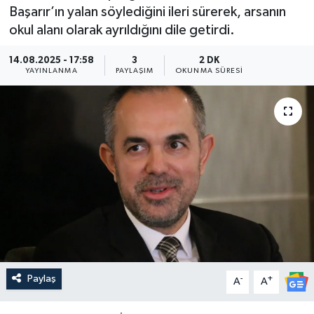
Başarır’ın yalan söylediğini ileri sürerek, arsanın
Güncel
okul alanı olarak ayrıldığını dile getirdi.
Kültür & Sanat
14.08.2025 - 17:58
3
2 DK
YAYINLANMA
PAYLAŞIM
OKUNMA SÜRESI
Magazin
Resmi İlan
Sağlık & Yaşam
Siyaset
Spor
Paylaş
-
+
A
A