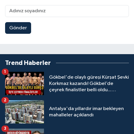
Gönder
Trend Haberler
1
Gökbel'de olaylı güreşi Kürşat Şevki
Korkmaz kazandı! Gökbel’de
çeyrek finalistler belli oldu...
Megastar Ali Gürbüz elendi!
2
Antalya'da yıllardır imar bekleyen
mahalleler açıklandı
3