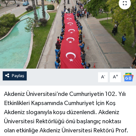
Güncel
Kültür & Sanat
Magazin
Resmi İlan
Sağlık & Yaşam
Paylaş
-
+
A
A
Siyaset
Akdeniz Üniversitesi’nde Cumhuriyetin 102. Yılı
Etkinlikleri Kapsamında Cumhuriyet İçin Koş
Spor
Akdeniz sloganıyla koşu düzenlendi. Akdeniz
Üniversitesi Rektörlüğü önü başlangıç noktası
olan etkinliğe Akdeniz Üniversitesi Rektörü Prof.