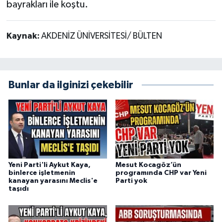
bayrakları ile koştu.
Kaynak:
AKDENİZ ÜNİVERSİTESİ/ BÜLTEN
Bunlar da ilginizi çekebilir
Yeni Parti'li Aykut Kaya,
Mesut Kocagöz’ün
binlerce işletmenin
programında CHP var Yeni
kanayan yarasını Meclis'e
Parti yok
taşıdı