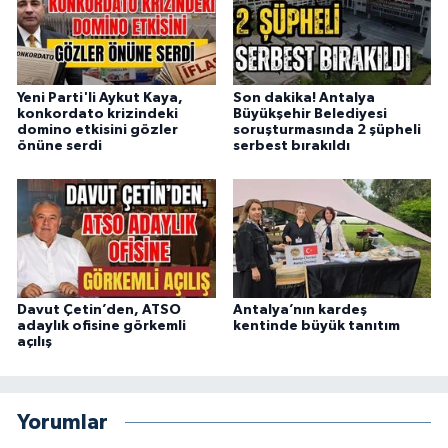
Yeni Parti'li Aykut Kaya,
Son dakika! Antalya
konkordato krizindeki
Büyükşehir Belediyesi
domino etkisini gözler
soruşturmasında 2 şüpheli
önüne serdi
serbest bırakıldı
Davut Çetin’den, ATSO
Antalya’nın kardeş
adaylık ofisine görkemli
kentinde büyük tanıtım
açılış
Yorumlar