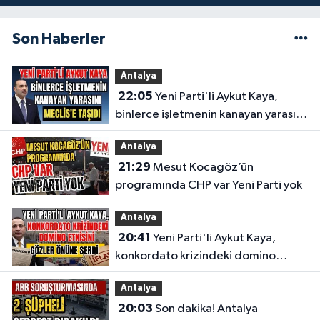
Son Haberler
Antalya
22:05
Yeni Parti'li Aykut Kaya,
binlerce işletmenin kanayan yarasını
Meclis'e taşıdı
Antalya
21:29
Mesut Kocagöz’ün
programında CHP var Yeni Parti yok
Antalya
20:41
Yeni Parti'li Aykut Kaya,
konkordato krizindeki domino
etkisini gözler önüne serdi
Antalya
20:03
Son dakika! Antalya