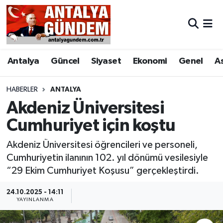
Antalya
Antalya Nöbetçi Eczaneler
Antalya
Güncel
Siyaset
Ekonomi
Genel
A
Asayiş
Antalya Hava Durumu
Bilim & Teknoloji
Antalya Namaz Vakitleri
HABERLER
ANTALYA
Akdeniz Üniversitesi
Bölge
Antalya Trafik Yoğunluk Haritası
Cumhuriyet için koştu
EĞİTİM
Süper Lig Puan Durumu ve Fikstür
Akdeniz Üniversitesi öğrencileri ve personeli,
Cumhuriyetin ilanının 102. yıl dönümü vesilesiyle
Ekonomi
Tüm Manşetler
“29 Ekim Cumhuriyet Koşusu” gerçekleştirdi.
Genel
Son Dakika Haberleri
24.10.2025 - 14:11
YAYINLANMA
Görüntülü Haber
Haber Arşivi