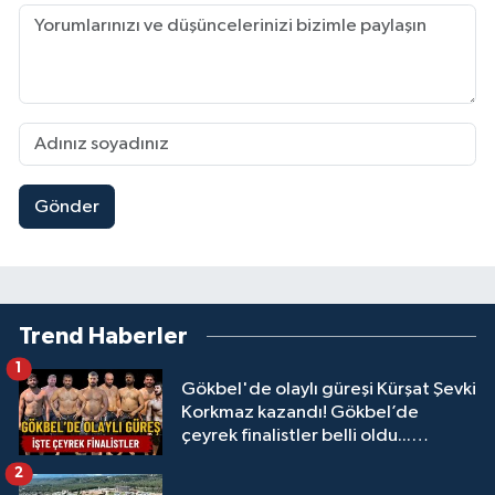
Gönder
Trend Haberler
1
Gökbel'de olaylı güreşi Kürşat Şevki
Korkmaz kazandı! Gökbel’de
çeyrek finalistler belli oldu...
Megastar Ali Gürbüz elendi!
2