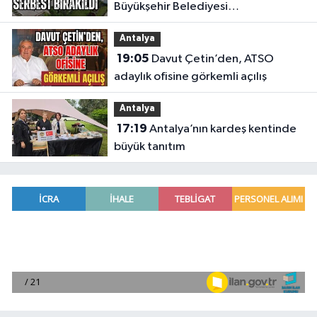
Büyükşehir Belediyesi
soruşturmasında 2 şüpheli serbest
Antalya
bırakıldı
19:05
Davut Çetin’den, ATSO
adaylık ofisine görkemli açılış
Antalya
17:19
Antalya’nın kardeş kentinde
büyük tanıtım