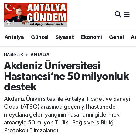
Antalya
Antalya Nöbetçi Eczaneler
Antalya
Güncel
Siyaset
Ekonomi
Genel
A
Asayiş
Antalya Hava Durumu
Bilim & Teknoloji
Antalya Namaz Vakitleri
HABERLER
ANTALYA
Akdeniz Üniversitesi
Bölge
Antalya Trafik Yoğunluk Haritası
Hastanesi’ne 50 milyonluk
destek
EĞİTİM
Süper Lig Puan Durumu ve Fikstür
Akdeniz Üniversitesi ile Antalya Ticaret ve Sanayi
Ekonomi
Tüm Manşetler
Odası (ATSO) arasında geçen yıl hastanede
meydana gelen yangının hasarlarını gidermek
Genel
Son Dakika Haberleri
amacıyla 50 milyon TL’lik "Bağış ve İş Birliği
Protokolü" imzalandı.
Görüntülü Haber
Haber Arşivi