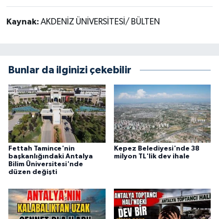
Kaynak:
AKDENİZ ÜNİVERSİTESİ/ BÜLTEN
Bunlar da ilginizi çekebilir
Fettah Tamince'nin
Kepez Belediyesi'nde 38
başkanlığındaki Antalya
milyon TL'lik dev ihale
Bilim Üniversitesi'nde
düzen değişti