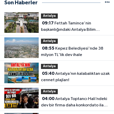
Son Haberler
Antalya
09:17
Fettah Tamince'nin
başkanlığındaki Antalya Bilim
Üniversitesi'nde düzen değişti
Antalya
08:55
Kepez Belediyesi'nde 38
milyon TL'lik dev ihale
Antalya
05:40
Antalya’nın kalabalıktan uzak
cennet plajları!
Antalya
04:00
Antalya Toptancı Hali’ndeki
dev bir firma daha konkordato ilan
etti