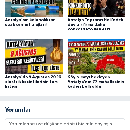
Antalya’nın kalabalıktan
Antalya Toptancı Hali’ndeki
uzak cennet plajları!
dev bir firma daha
konkordato ilan etti
Antalya’da 9 Ağustos 2026
Köy olmayı bekleyen
elektrik kesintilerinin tam
Antalya’nın 77 mahallesinin
listesi
kaderi belli oldu
Yorumlar