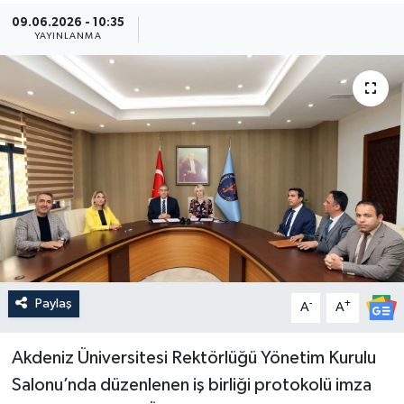
09.06.2026 - 10:35
Güncel
YAYINLANMA
Kültür & Sanat
Magazin
Resmi İlan
Sağlık & Yaşam
Siyaset
Paylaş
-
+
Spor
A
A
Akdeniz Üniversitesi Rektörlüğü Yönetim Kurulu
Salonu’nda düzenlenen iş birliği protokolü imza