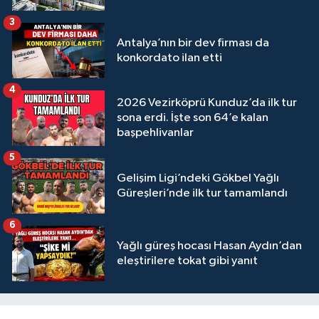
3
Antalya’nın bir dev firması da
konkordato ilan etti
4
2026 Vezirköprü Kunduz’da ilk tur
sona erdi. İşte son 64’e kalan
başpehlivanlar
5
Gelişim Ligi’ndeki Gökbel Yağlı
Güreşleri’nde ilk tur tamamlandı
6
Yağlı güreş hocası Hasan Aydın’dan
eleştirilere tokat gibi yanıt