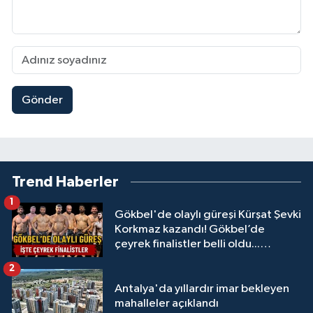
Gönder
Trend Haberler
1
Gökbel'de olaylı güreşi Kürşat Şevki
Korkmaz kazandı! Gökbel’de
çeyrek finalistler belli oldu...
Megastar Ali Gürbüz elendi!
2
Antalya'da yıllardır imar bekleyen
mahalleler açıklandı