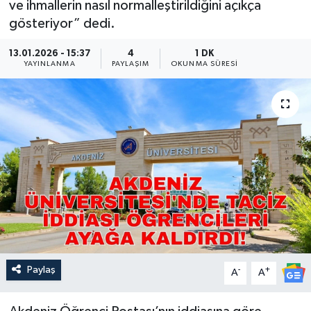
ve ihmallerin nasıl normalleştirildiğini açıkça
gösteriyor” dedi.
Güncel
13.01.2026 - 15:37
4
1 DK
Kültür & Sanat
YAYINLANMA
PAYLAŞIM
OKUNMA SÜRESI
Magazin
Resmi İlan
Sağlık & Yaşam
Siyaset
Spor
Paylaş
-
+
A
A