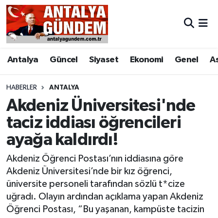
Antalya
Antalya Nöbetçi Eczaneler
Antalya
Güncel
Siyaset
Ekonomi
Genel
A
Asayiş
Antalya Hava Durumu
Bilim & Teknoloji
Antalya Namaz Vakitleri
HABERLER
ANTALYA
Akdeniz Üniversitesi'nde
Bölge
Antalya Trafik Yoğunluk Haritası
taciz iddiası öğrencileri
ayağa kaldırdı!
EĞİTİM
Süper Lig Puan Durumu ve Fikstür
Akdeniz Öğrenci Postası’nın iddiasına göre
Ekonomi
Tüm Manşetler
Akdeniz Üniversitesi’nde bir kız öğrenci,
üniversite personeli tarafından sözlü t*cize
Genel
Son Dakika Haberleri
uğradı. Olayın ardından açıklama yapan Akdeniz
Öğrenci Postası, “Bu yaşanan, kampüste tacizin
Görüntülü Haber
Haber Arşivi