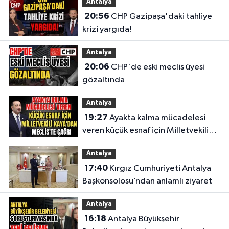
Antalya
20:56
CHP Gazipaşa'daki tahliye
krizi yargıda!
Antalya
20:06
CHP'de eski meclis üyesi
gözaltında
Antalya
19:27
Ayakta kalma mücadelesi
veren küçük esnaf için Milletvekili
Kaya'dan Meclis'te çağrı
Antalya
17:40
Kırgız Cumhuriyeti Antalya
Başkonsolosu’ndan anlamlı ziyaret
Antalya
16:18
Antalya Büyükşehir