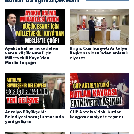
Bunlar da ilginizi çekebilir
Ayakta kalma mücadelesi
Kırgız Cumhuriyeti Antalya
veren küçük esnaf için
Başkonsolosu’ndan anlamlı
Milletvekili Kaya'dan
ziyaret
Meclis'te çağrı
Antalya Büyükşehir
CHP Antalya’daki butlan
Belediyesi soruşturmasında
kavgası emniyete taşındı
yeni gelişme