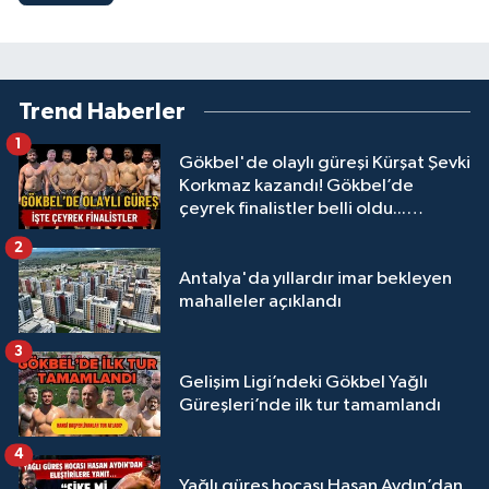
Trend Haberler
1
Gökbel'de olaylı güreşi Kürşat Şevki
Korkmaz kazandı! Gökbel’de
çeyrek finalistler belli oldu...
Megastar Ali Gürbüz elendi!
2
Antalya'da yıllardır imar bekleyen
mahalleler açıklandı
3
Gelişim Ligi’ndeki Gökbel Yağlı
Güreşleri’nde ilk tur tamamlandı
4
Yağlı güreş hocası Hasan Aydın’dan