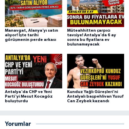
Manavgat, Alanya’yı satın
Müteahhitten çarpıcı
alıyor! İşte tarihi
tavsiye! Antalya’da 6 ay
görüşmenin perde arkası
sonra bu fiyatlara ev
bulunamayacak
Antalya'da CHP ve Yeni
Kunduz Yağlı Güreşleri’ni
Parti'yi Mesut Kocagöz
Antalyalı başpehlivan Yusuf
buluşturdu
Can Zeybek kazandı
Yorumlar