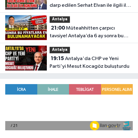
darp edilen Serhat Elvan ile ilgili ilk
açıklama
Antalya
21:00
Müteahhitten çarpıcı
tavsiye! Antalya’da 6 ay sonra bu
fiyatlara ev bulunamayacak
Antalya
19:15
Antalya'da CHP ve Yeni
Parti'yi Mesut Kocagöz buluşturdu