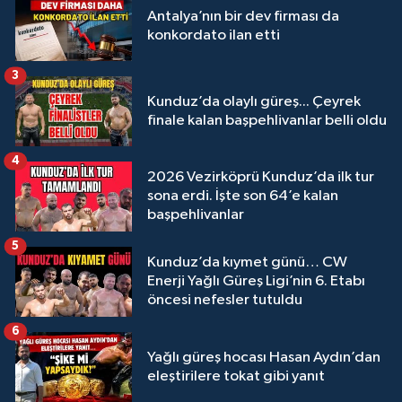
Antalya’nın bir dev firması da
konkordato ilan etti
3
Kunduz’da olaylı güreş... Çeyrek
finale kalan başpehlivanlar belli oldu
4
2026 Vezirköprü Kunduz’da ilk tur
sona erdi. İşte son 64’e kalan
başpehlivanlar
5
Kunduz’da kıymet günü… CW
Enerji Yağlı Güreş Ligi’nin 6. Etabı
öncesi nefesler tutuldu
6
Yağlı güreş hocası Hasan Aydın’dan
eleştirilere tokat gibi yanıt