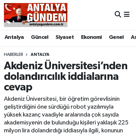
Antalya
Antalya Nöbetçi Eczaneler
Antalya
Güncel
Siyaset
Ekonomi
Genel
A
Asayiş
Antalya Hava Durumu
Bilim & Teknoloji
Antalya Namaz Vakitleri
HABERLER
ANTALYA
Akdeniz Üniversitesi’nden
Bölge
Antalya Trafik Yoğunluk Haritası
dolandırıcılık iddialarına
cevap
EĞİTİM
Süper Lig Puan Durumu ve Fikstür
Akdeniz Üniversitesi, bir öğretim görevlisinin
Ekonomi
Tüm Manşetler
geliştirdiğini öne sürdüğü robot yazılımıyla
yüksek kazanç vaadiyle aralarında çok sayıda
Genel
Son Dakika Haberleri
akademisyenin de bulunduğu kişileri yaklaşık 225
milyon lira dolandırdığı iddiasıyla ilgili, konunun
Görüntülü Haber
Haber Arşivi