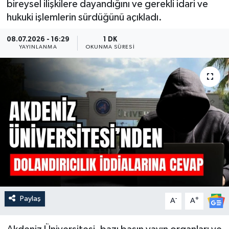
bireysel ilişkilere dayandığını ve gerekli idari ve
hukuki işlemlerin sürdüğünü açıkladı.
Güncel
08.07.2026 - 16:29
1 DK
Kültür & Sanat
YAYINLANMA
OKUNMA SÜRESI
Magazin
Resmi İlan
Sağlık & Yaşam
Siyaset
Spor
Paylaş
-
+
A
A