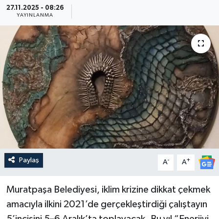
27.11.2025 - 08:26
YAYINLANMA
Güncel
Kültür & Sanat
Magazin
Resmi İlan
Sağlık & Yaşam
Siyaset
Paylaş
-
+
A
A
Spor
Muratpaşa Belediyesi, iklim krizine dikkat çekmek
amacıyla ilkini 2021’de gerçekleştirdiği çalıştayın