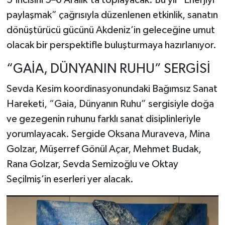
5’incisini 5–6 Aralık’ta toplayacak. Bu yıl “Enerjiyi
paylaşmak” çağrısıyla düzenlenen etkinlik, sanatın
dönüştürücü gücünü Akdeniz’in geleceğine umut
olacak bir perspektifle buluşturmaya hazırlanıyor.
“GAİA, DÜNYANIN RUHU” SERGİSİ
Sevda Kesim koordinasyonundaki Bağımsız Sanat
Hareketi, “Gaia, Dünyanın Ruhu” sergisiyle doğa
ve gezegenin ruhunu farklı sanat disiplinleriyle
yorumlayacak. Sergide Oksana Muraveva, Mina
Golzar, Müşerref Gönül Açar, Mehmet Budak,
Rana Golzar, Sevda Semizoğlu ve Oktay
Seçilmiş’in eserleri yer alacak.