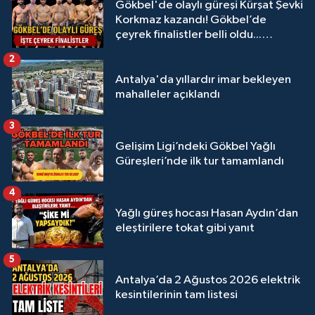
Gökbel'de olaylı güreşi Kürşat Şevki
Korkmaz kazandı! Gökbel’de
çeyrek finalistler belli oldu...
Megastar Ali Gürbüz elendi!
2
Antalya'da yıllardır imar bekleyen
mahalleler açıklandı
3
Gelişim Ligi’ndeki Gökbel Yağlı
Güreşleri’nde ilk tur tamamlandı
4
Yağlı güreş hocası Hasan Aydın’dan
eleştirilere tokat gibi yanıt
5
Antalya’da 2 Ağustos 2026 elektrik
kesintilerinin tam listesi