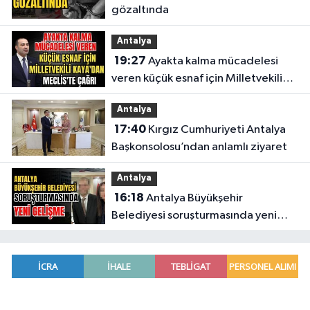
gözaltında
Antalya
19:27
Ayakta kalma mücadelesi
veren küçük esnaf için Milletvekili
Kaya'dan Meclis'te çağrı
Antalya
17:40
Kırgız Cumhuriyeti Antalya
Başkonsolosu’ndan anlamlı ziyaret
Antalya
16:18
Antalya Büyükşehir
Belediyesi soruşturmasında yeni
gelişme