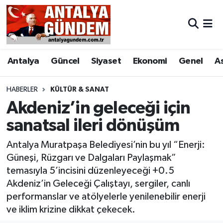
Antalya
Antalya Nöbetçi Eczaneler
Antalya
Güncel
Siyaset
Ekonomi
Genel
A
Asayiş
Antalya Hava Durumu
Bilim & Teknoloji
Antalya Namaz Vakitleri
HABERLER
KÜLTÜR & SANAT
Akdeniz’in geleceği için
Bölge
Antalya Trafik Yoğunluk Haritası
sanatsal ileri dönüşüm
EĞİTİM
Süper Lig Puan Durumu ve Fikstür
Antalya Muratpaşa Belediyesi’nin bu yıl “Enerji:
Güneşi, Rüzgarı ve Dalgaları Paylaşmak”
Ekonomi
Tüm Manşetler
temasıyla 5’incisini düzenleyeceği +0.5
Akdeniz’in Geleceği Çalıştayı, sergiler, canlı
Genel
Son Dakika Haberleri
performanslar ve atölyelerle yenilenebilir enerji
ve iklim krizine dikkat çekecek.
Görüntülü Haber
Haber Arşivi