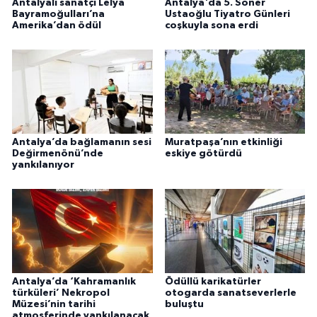
Antalyalı sanatçı Lelya
Antalya'da 5. Soner
Bayramoğulları’na
Ustaoğlu Tiyatro Günleri
Amerika’dan ödül
coşkuyla sona erdi
Antalya’da bağlamanın sesi
Muratpaşa’nın etkinliği
Değirmenönü’nde
eskiye götürdü
yankılanıyor
Antalya’da ‘Kahramanlık
Ödüllü karikatürler
türküleri’ Nekropol
otogarda sanatseverlerle
Müzesi’nin tarihi
buluştu
atmosferinde yankılanacak