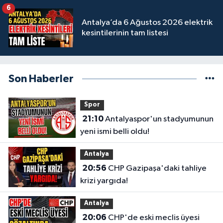
6
Antalya’da 6 Ağustos 2026 elektrik
kesintilerinin tam listesi
Son Haberler
Spor
21:10
Antalyaspor'un stadyumunun
yeni ismi belli oldu!
Antalya
20:56
CHP Gazipaşa'daki tahliye
krizi yargıda!
Antalya
20:06
CHP'de eski meclis üyesi