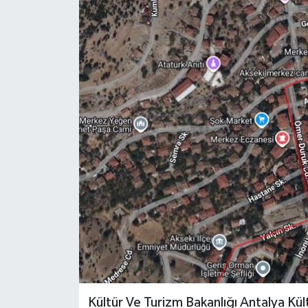
Güncel
Kültür & Sanat
Magazin
Resmi İlan
Sağlık & Yaşam
Siyaset
Spor
Kültür Ve Turizm Bakanlığı Antalya Kül