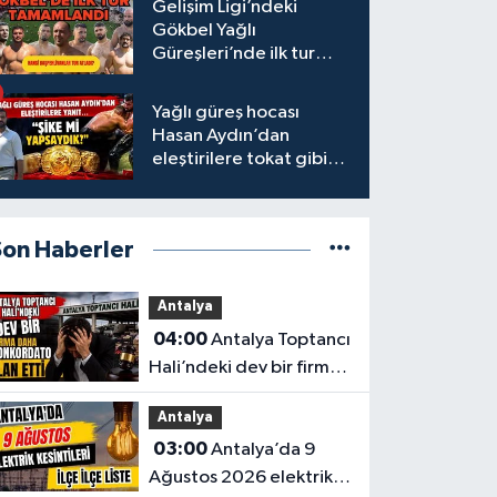
Gelişim Ligi’ndeki
Gökbel Yağlı
Güreşleri’nde ilk tur
tamamlandı
Yağlı güreş hocası
Hasan Aydın’dan
eleştirilere tokat gibi
yanıt
Son Haberler
Antalya
04:00
Antalya Toptancı
Hali’ndeki dev bir firma
daha konkordato ilan
Antalya
etti
03:00
Antalya’da 9
Ağustos 2026 elektrik