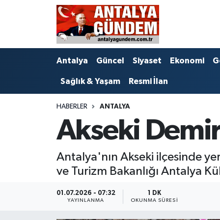
Antalya
Antalya Nöbetçi Eczaneler
Antalya
Güncel
Siyaset
Ekonomi
G
Asayiş
Antalya Hava Durumu
Sağlık & Yaşam
Resmi İlan
Bilim & Teknoloji
Antalya Namaz Vakitleri
HABERLER
ANTALYA
Bölge
Antalya Trafik Yoğunluk Haritası
Akseki Demirc
EĞİTİM
Süper Lig Puan Durumu ve Fikstür
Antalya'nın Akseki ilçesinde ye
Ekonomi
Tüm Manşetler
ve Turizm Bakanlığı Antalya Kül
Genel
Son Dakika Haberleri
01.07.2026 - 07:32
1 DK
YAYINLANMA
OKUNMA SÜRESI
Görüntülü Haber
Haber Arşivi