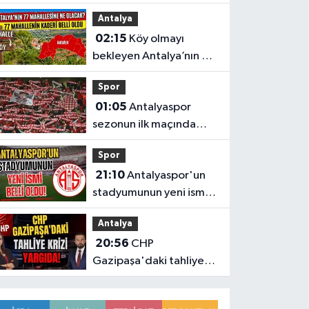
kesintilerinin tam listesi
Antalya
02:15
Köy olmayı
bekleyen Antalya’nın 77
mahallesinin kaderi belli
Spor
oldu
01:05
Antalyaspor
sezonun ilk maçında
Keçiörengücü’nü
Spor
ağırlıyor
21:10
Antalyaspor'un
stadyumunun yeni ismi
belli oldu!
Antalya
20:56
CHP
Gazipaşa'daki tahliye
krizi yargıda!