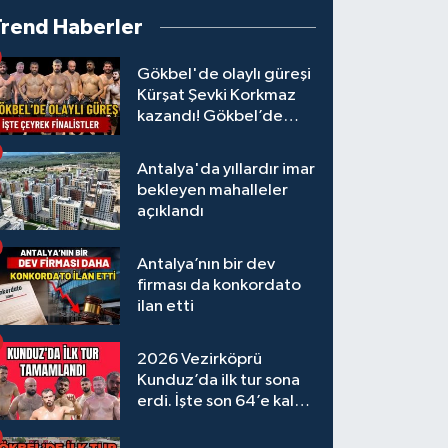
Trend Haberler
Gökbel'de olaylı güreşi
Kürşat Şevki Korkmaz
kazandı! Gökbel’de
çeyrek finalistler belli
oldu... Megastar Ali
Antalya'da yıllardır imar
Gürbüz elendi!
bekleyen mahalleler
açıklandı
Antalya’nın bir dev
firması da konkordato
ilan etti
2026 Vezirköprü
Kunduz’da ilk tur sona
erdi. İşte son 64’e kalan
başpehlivanlar