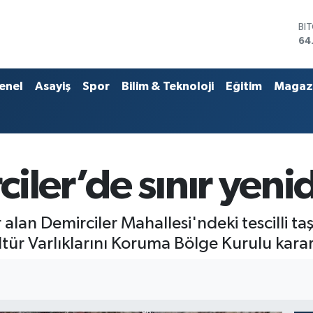
DO
47
EU
55
ST
enel
Asayiş
Spor
Bilim & Teknoloji
Eğitim
Magaz
64
GR
66
Bİ
13
BI
iler’de sınır yenid
64
r alan Demirciler Mahallesi'ndeki tescilli 
tür Varlıklarını Koruma Bölge Kurulu kararı