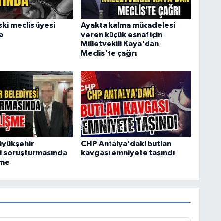
ki meclis üyesi
Ayakta kalma mücadelesi
a
veren küçük esnaf için
Milletvekili Kaya'dan
Meclis'te çağrı
üyükşehir
CHP Antalya’daki butlan
i soruşturmasında
kavgası emniyete taşındı
şme