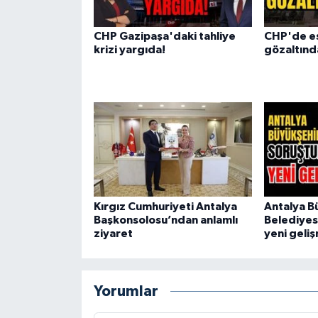
CHP Gazipaşa'daki tahliye
CHP'de es
krizi yargıda!
gözaltınd
Kırgız Cumhuriyeti Antalya
Antalya B
Başkonsolosu’ndan anlamlı
Belediyes
ziyaret
yeni geli
Yorumlar