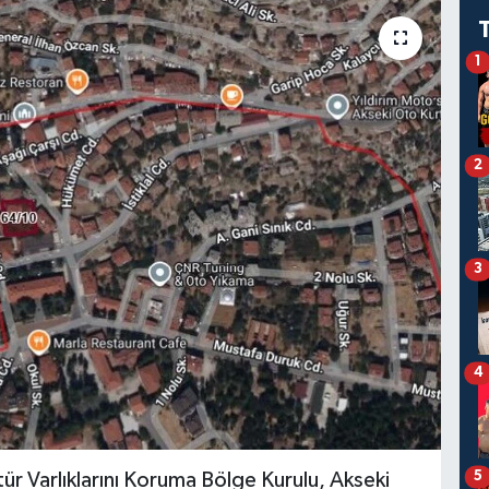
1
2
3
4
5
tür Varlıklarını Koruma Bölge Kurulu, Akseki