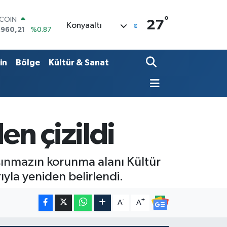
°
LAR
27
Konyaaltı
,7436
%0.18
RO
,2510
%0.32
ERLİN
in
Bölge
Kültür & Sanat
,4811
%0.38
AM ALTIN
48.99
%2.59
ST100
.779
%-14
TCOIN
en çizildi
.960,21
%0.87
taşınmazın korunma alanı Kültür
yla yeniden belirlendi.
-
+
A
A