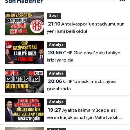
Son Haberler
Spor
21:10
Antalyaspor'un stadyumunun
yeni ismi belli oldu!
Antalya
20:56
CHP Gazipaşa'daki tahliye
krizi yargıda!
Antalya
20:06
CHP'de eski meclis üyesi
gözaltında
Antalya
19:27
Ayakta kalma mücadelesi
veren küçük esnaf için Milletvekili
Kaya'dan Meclis'te çağrı