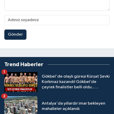
Gönder
Trend Haberler
1
Gökbel'de olaylı güreşi Kürşat Şevki
Korkmaz kazandı! Gökbel’de
çeyrek finalistler belli oldu...
Megastar Ali Gürbüz elendi!
2
Antalya'da yıllardır imar bekleyen
mahalleler açıklandı