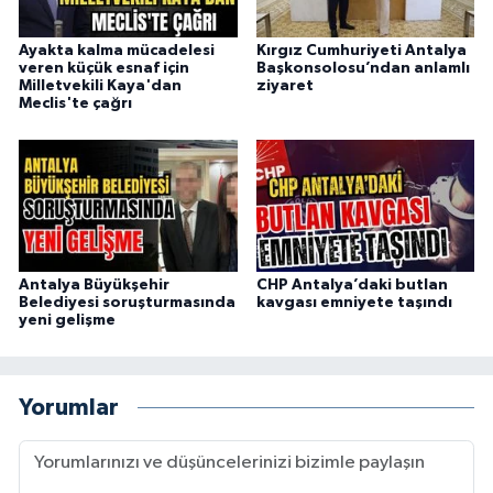
Ayakta kalma mücadelesi
Kırgız Cumhuriyeti Antalya
veren küçük esnaf için
Başkonsolosu’ndan anlamlı
Milletvekili Kaya'dan
ziyaret
Meclis'te çağrı
Antalya Büyükşehir
CHP Antalya’daki butlan
Belediyesi soruşturmasında
kavgası emniyete taşındı
yeni gelişme
Yorumlar