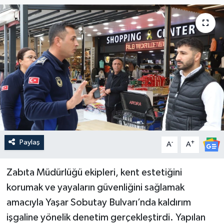
Güncel
Kültür & Sanat
Magazin
Resmi İlan
Sağlık & Yaşam
Paylaş
-
+
A
A
Siyaset
Spor
Zabıta Müdürlüğü ekipleri, kent estetiğini
korumak ve yayaların güvenliğini sağlamak
amacıyla Yaşar Sobutay Bulvarı’nda kaldırım
işgaline yönelik denetim gerçekleştirdi. Yapılan