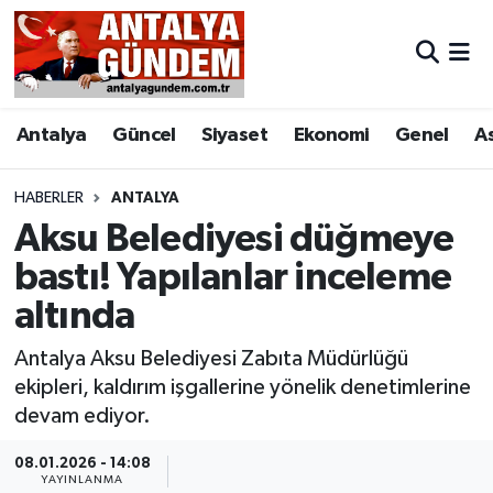
Antalya
Antalya Nöbetçi Eczaneler
Antalya
Güncel
Siyaset
Ekonomi
Genel
A
Asayiş
Antalya Hava Durumu
Bilim & Teknoloji
Antalya Namaz Vakitleri
HABERLER
ANTALYA
Aksu Belediyesi düğmeye
Bölge
Antalya Trafik Yoğunluk Haritası
bastı! Yapılanlar inceleme
altında
EĞİTİM
Süper Lig Puan Durumu ve Fikstür
Antalya Aksu Belediyesi Zabıta Müdürlüğü
Ekonomi
Tüm Manşetler
ekipleri, kaldırım işgallerine yönelik denetimlerine
devam ediyor.
Genel
Son Dakika Haberleri
08.01.2026 - 14:08
Görüntülü Haber
Haber Arşivi
YAYINLANMA