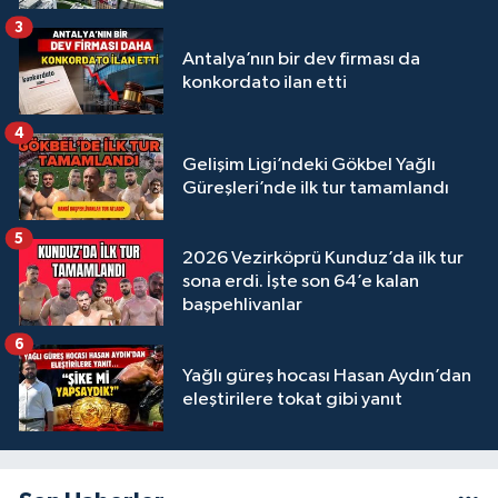
3
Antalya’nın bir dev firması da
konkordato ilan etti
4
Gelişim Ligi’ndeki Gökbel Yağlı
Güreşleri’nde ilk tur tamamlandı
5
2026 Vezirköprü Kunduz’da ilk tur
sona erdi. İşte son 64’e kalan
başpehlivanlar
6
Yağlı güreş hocası Hasan Aydın’dan
eleştirilere tokat gibi yanıt