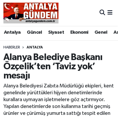
Antalya
Antalya Nöbetçi Eczaneler
Antalya
Güncel
Siyaset
Ekonomi
Genel
A
Asayiş
Antalya Hava Durumu
Bilim & Teknoloji
Antalya Namaz Vakitleri
HABERLER
ANTALYA
Alanya Belediye Başkanı
Bölge
Antalya Trafik Yoğunluk Haritası
Özçelik’ten ‘Taviz yok’
mesajı
EĞİTİM
Süper Lig Puan Durumu ve Fikstür
Alanya Belediyesi Zabıta Müdürlüğü ekipleri, kent
Ekonomi
Tüm Manşetler
genelinde yürüttükleri hijyen denetimlerinde
kurallara uymayan işletmelere göz açtırmıyor.
Genel
Son Dakika Haberleri
Yapılan denetimlerde son kullanma tarihi geçmiş
ürünler ve çürümüş yumurta sattığı tespit edilen
Görüntülü Haber
Haber Arşivi