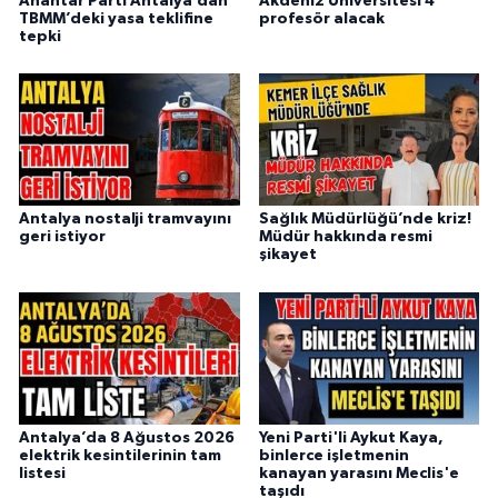
Anahtar Parti Antalya’dan
Akdeniz Üniversitesi 4
TBMM’deki yasa teklifine
profesör alacak
tepki
Antalya nostalji tramvayını
Sağlık Müdürlüğü’nde kriz!
geri istiyor
Müdür hakkında resmi
şikayet
Antalya’da 8 Ağustos 2026
Yeni Parti'li Aykut Kaya,
elektrik kesintilerinin tam
binlerce işletmenin
listesi
kanayan yarasını Meclis'e
taşıdı