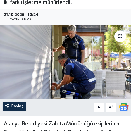
iki farklı işletme mühürlendi.
Güncel
27.10.2025 - 10:24
YAYINLANMA
Kültür & Sanat
Magazin
Resmi İlan
Sağlık & Yaşam
Siyaset
Spor
Paylaş
-
+
A
A
Alanya Belediyesi Zabıta Müdürlüğü ekiplerinin,