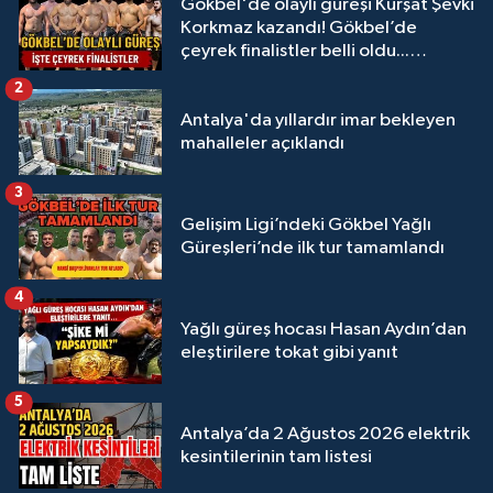
Gökbel'de olaylı güreşi Kürşat Şevki
Korkmaz kazandı! Gökbel’de
çeyrek finalistler belli oldu...
Megastar Ali Gürbüz elendi!
2
Antalya'da yıllardır imar bekleyen
mahalleler açıklandı
3
Gelişim Ligi’ndeki Gökbel Yağlı
Güreşleri’nde ilk tur tamamlandı
4
Yağlı güreş hocası Hasan Aydın’dan
eleştirilere tokat gibi yanıt
5
Antalya’da 2 Ağustos 2026 elektrik
kesintilerinin tam listesi