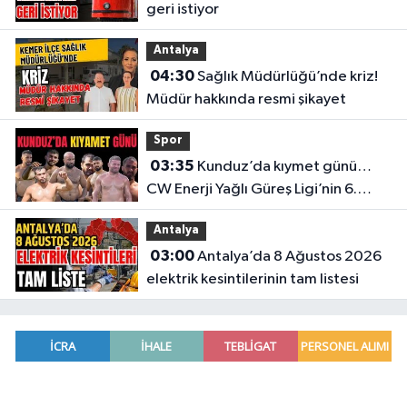
geri istiyor
Antalya
04:30
Sağlık Müdürlüğü’nde kriz!
Müdür hakkında resmi şikayet
Spor
03:35
Kunduz’da kıymet günü…
CW Enerji Yağlı Güreş Ligi’nin 6.
Etabı öncesi nefesler tutuldu
Antalya
03:00
Antalya’da 8 Ağustos 2026
elektrik kesintilerinin tam listesi