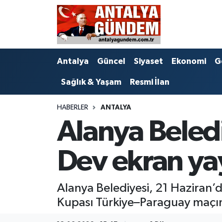
Antalya
Antalya Nöbetçi Eczaneler
Antalya
Güncel
Siyaset
Ekonomi
G
Asayiş
Antalya Hava Durumu
Sağlık & Yaşam
Resmi İlan
Bilim & Teknoloji
Antalya Namaz Vakitleri
HABERLER
ANTALYA
Bölge
Antalya Trafik Yoğunluk Haritası
Alanya Beledi
EĞİTİM
Süper Lig Puan Durumu ve Fikstür
Dev ekran yay
Ekonomi
Tüm Manşetler
Alanya Belediyesi, 21 Haziran’
Genel
Son Dakika Haberleri
Kupası Türkiye–Paraguay maçını
Görüntülü Haber
Haber Arşivi