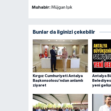
Muhabir:
Müjgan Işık
Bunlar da ilginizi çekebilir
Kırgız Cumhuriyeti Antalya
Antalya B
Başkonsolosu’ndan anlamlı
Belediyes
ziyaret
yeni geli