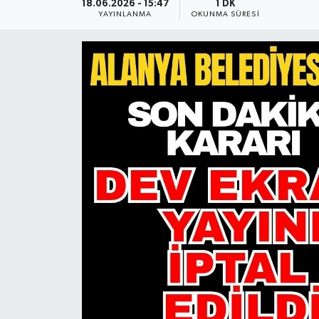
18.06.2026 - 15:47
1 DK
YAYINLANMA
OKUNMA SÜRESI
Güncel
Kültür & Sanat
Magazin
Resmi İlan
Sağlık & Yaşam
Siyaset
Spor