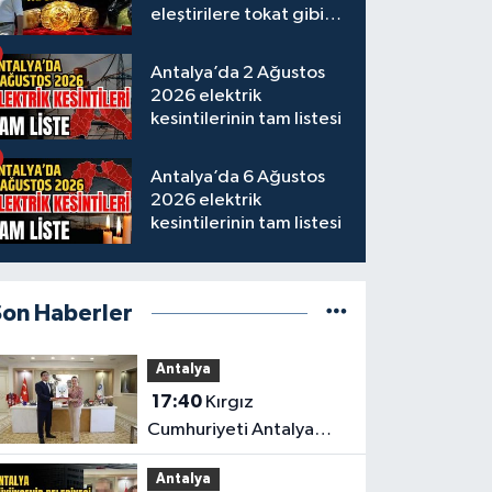
eleştirilere tokat gibi
yanıt
Antalya’da 2 Ağustos
2026 elektrik
kesintilerinin tam listesi
Antalya’da 6 Ağustos
2026 elektrik
kesintilerinin tam listesi
Son Haberler
Antalya
17:40
Kırgız
Cumhuriyeti Antalya
Başkonsolosu’ndan
Antalya
anlamlı ziyaret