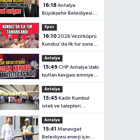
16:18
Antalya
Büyükşehir Belediyesi
soruşturmasında yeni
Spor
gelişme
16:10
2026 Vezirköprü
Kunduz’da ilk tur sona
erdi. İşte son 64’e kalan
Antalya
başpehlivanlar
15:49
CHP Antalya’daki
butlan kavgası emniyete
taşındı
Antalya
15:45
Kadir Kumbul
istek ve talepleri
yerinde dinledi
Antalya
15:41
Manavgat
Belediyesi enerji için