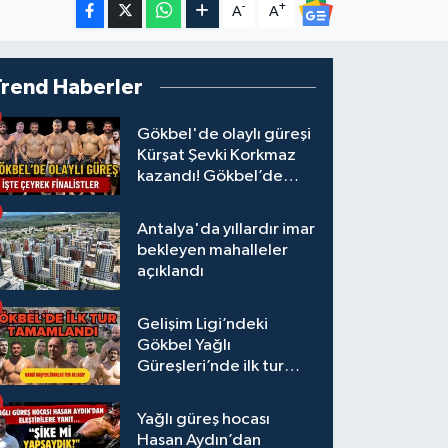
-
+
A
A
Trend Haberler
Gökbel'de olaylı güreşi
Kürşat Şevki Korkmaz
kazandı! Gökbel’de
çeyrek finalistler belli
oldu... Megastar Ali
Antalya'da yıllardır imar
Gürbüz elendi!
bekleyen mahalleler
açıklandı
Gelişim Ligi’ndeki
Gökbel Yağlı
Güreşleri’nde ilk tur
tamamlandı
Yağlı güreş hocası
Hasan Aydın’dan