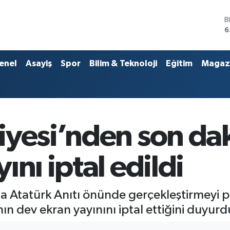
D
4
E
5
S
enel
Asayiş
Spor
Bilim & Teknoloji
Eğitim
Magaz
6
G
6
B
1
B
yesi’nden son dak
6
ını iptal edildi
da Atatürk Anıtı önünde gerçekleştirmeyi 
n dev ekran yayınını iptal ettiğini duyurd