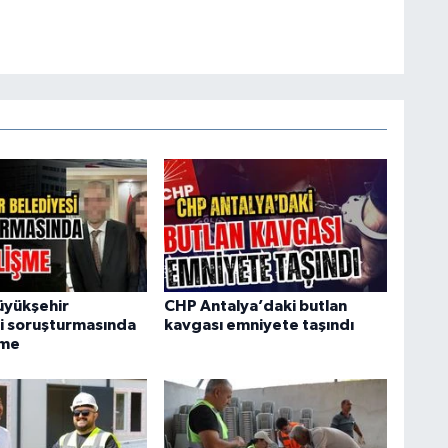
üyükşehir
CHP Antalya’daki butlan
i soruşturmasında
kavgası emniyete taşındı
şme