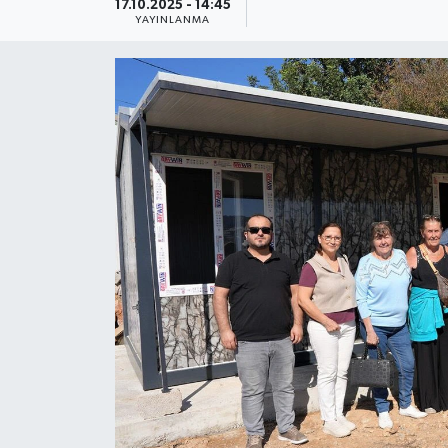
17.10.2025 - 14:45
YAYINLANMA
Güncel
Kültür & Sanat
Magazin
Resmi İlan
Sağlık & Yaşam
Siyaset
Spor