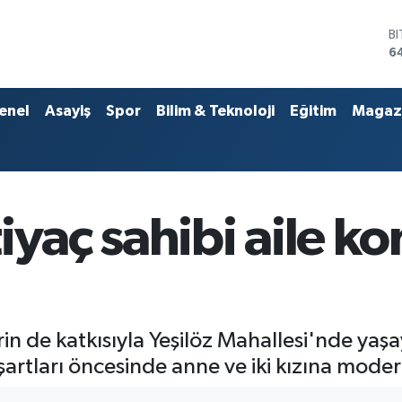
B
6
D
4
E
5
S
enel
Asayiş
Spor
Bilim & Teknoloji
Eğitim
Magaz
6
G
6
B
1
iyaç sahibi aile k
in de katkısıyla Yeşilöz Mahallesi'nde yaşay
şartları öncesinde anne ve iki kızına moder