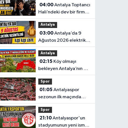
04:00
Antalya Toptancı
Hali’ndeki dev bir firma
daha konkordato ilan
Antalya
etti
03:00
Antalya’da 9
Ağustos 2026 elektrik
kesintilerinin tam listesi
Antalya
02:15
Köy olmayı
bekleyen Antalya’nın 77
mahallesinin kaderi belli
Spor
oldu
01:05
Antalyaspor
sezonun ilk maçında
Keçiörengücü’nü
Spor
ağırlıyor
21:10
Antalyaspor'un
stadyumunun yeni ismi