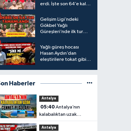
erdi. İşte son 64’e kalan
başpehlivanlar
Gelişim Ligi’ndeki
Gökbel Yağlı
Güreşleri’nde ilk tur
tamamlandı
Yağlı güreş hocası
Hasan Aydın’dan
eleştirilere tokat gibi
yanıt
Son Haberler
Antalya
05:40
Antalya’nın
kalabalıktan uzak
cennet plajları!
Antalya