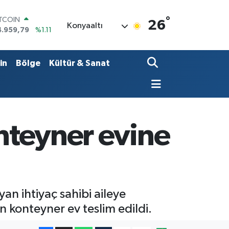
ITCOIN
4.959,79
%1.11
°
OLAR
26
Konyaaltı
7,7436
%0.18
URO
5,2510
%0.32
TERLİN
in
Bölge
Kültür & Sanat
4,4811
%0.38
RAM ALTIN
660.55
%0.03
İST100
3.779
%-14
onteyner evine
an ihtiyaç sahibi aileye
n konteyner ev teslim edildi.