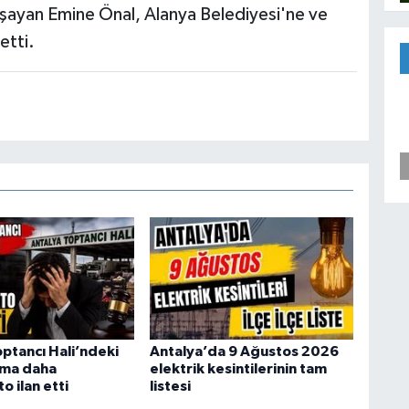
şayan Emine Önal, Alanya Belediyesi'ne ve
etti.
optancı Hali’ndeki
Antalya’da 9 Ağustos 2026
irma daha
elektrik kesintilerinin tam
 ilan etti
listesi