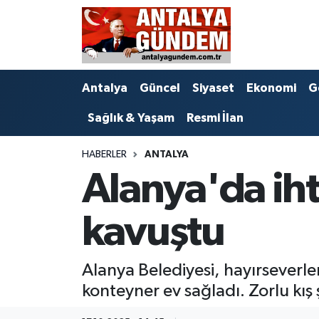
Antalya
Antalya Nöbetçi Eczaneler
Antalya
Güncel
Siyaset
Ekonomi
G
Asayiş
Antalya Hava Durumu
Sağlık & Yaşam
Resmi İlan
Bilim & Teknoloji
Antalya Namaz Vakitleri
HABERLER
ANTALYA
Bölge
Antalya Trafik Yoğunluk Haritası
Alanya'da iht
EĞİTİM
Süper Lig Puan Durumu ve Fikstür
kavuştu
Ekonomi
Tüm Manşetler
Alanya Belediyesi, hayırseverler
Genel
Son Dakika Haberleri
konteyner ev sağladı. Zorlu kış 
Görüntülü Haber
Haber Arşivi