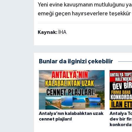
Yeni evine kavuşmanın mutluluğunu ya
emeği geçen hayırseverlere teşekkür 
Kaynak:
İHA
Bunlar da ilginizi çekebilir
Antalya’nın kalabalıktan uzak
Antalya T
cennet plajları!
dev bir f
konkordato