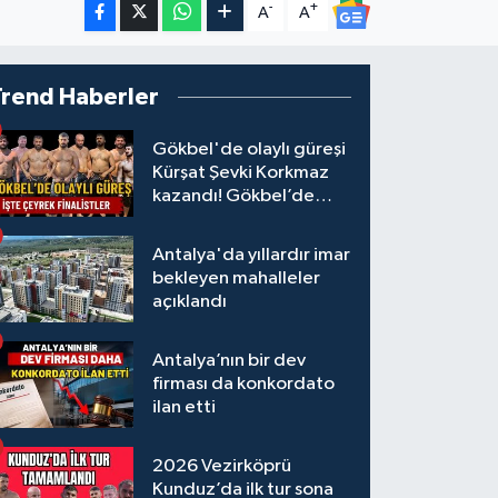
-
+
A
A
Trend Haberler
Gökbel'de olaylı güreşi
Kürşat Şevki Korkmaz
kazandı! Gökbel’de
çeyrek finalistler belli
oldu... Megastar Ali
Antalya'da yıllardır imar
Gürbüz elendi!
bekleyen mahalleler
açıklandı
Antalya’nın bir dev
firması da konkordato
ilan etti
2026 Vezirköprü
Kunduz’da ilk tur sona