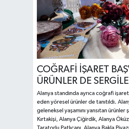
COĞRAFİ İŞARET BA
ÜRÜNLER DE SERGİL
Alanya standında ayrıca coğrafi işare
eden yöresel ürünler de tanıtıldı. Alany
geleneksel yaşamını yansıtan ürünler 
Kırtakişi, Alanya Çiğirdik, Alanya Ök
Taratorlu Patlıcanı, Alanya Bakla Piya