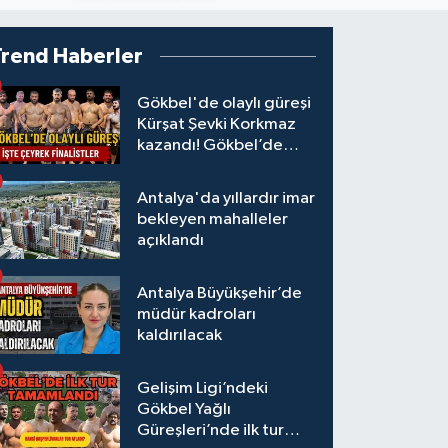
Trend Haberler
Gökbel'de olaylı güreşi
Kürşat Şevki Korkmaz
kazandı! Gökbel’de
çeyrek finalistler belli
oldu... Megastar Ali
Antalya'da yıllardır imar
Gürbüz elendi!
bekleyen mahalleler
açıklandı
Antalya Büyükşehir’de
müdür kadroları
kaldırılacak
Gelişim Ligi’ndeki
Gökbel Yağlı
Güreşleri’nde ilk tur