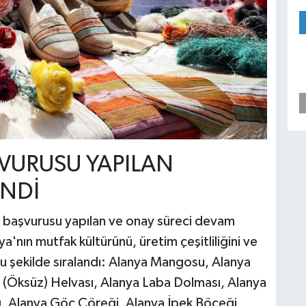
ŞVURUSU YAPILAN
ENDİ
t başvurusu yapılan ve onay süreci devam
a'nın mutfak kültürünü, üretim çeşitliliğini ve
şu şekilde sıralandı: Alanya Mangosu, Alanya
üz (Öksüz) Helvası, Alanya Laba Dolması, Alanya
zı, Alanya Göç Çöreği, Alanya İpek Böceği,