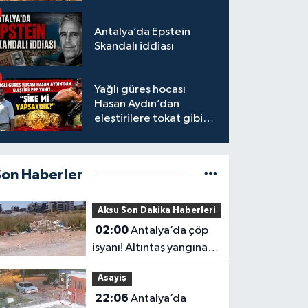
tamamlandı
Antalya’da Epstein
Skandalı iddiası
Yağlı güreş hocası
Hasan Aydın’dan
eleştirilere tokat gibi
yanıt
Son Haberler
Aksu Son Dakika Haberleri
02:00
Antalya’da çöp
isyanı! Altıntaş yangına
davetiye çıkarıyor
Asayiş
22:06
Antalya’da