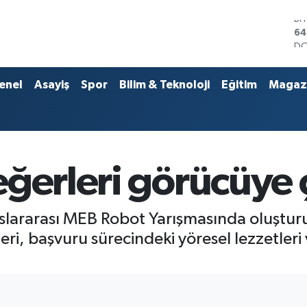
D
47
E
55
ST
enel
Asayiş
Spor
Bilim & Teknoloji
Eğitim
Magaz
64
GR
65
Bİ
13
BI
ğerleri görücüye ç
64
slararası MEB Robot Yarışmasında oluşturu
leri, başvuru sürecindeki yöresel lezzetleri