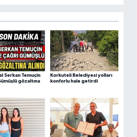
a! Serkan Temuçin
Korkuteli Belediyesi yolları
Gümüşlü gözaltına
konforlu hale getirdi