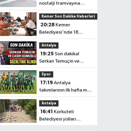
nostalji tramvayına
gece yarısı saldırı
Kemer Son Dakika Haberleri
20:28
Kemer
Belediyesi'nde 18
milyonluk araç alımı
Antalya
Meclis'ten geçti
19:25
Son dakika!
Serkan Temuçin ve
Çağrı Gümüşlü
Spor
gözaltına alındı
17:19
Antalya
takımlarının ilk hafta maç
programı belli oldu
Antalya
16:41
Korkuteli
Belediyesi yolları
konforlu hale getirdi