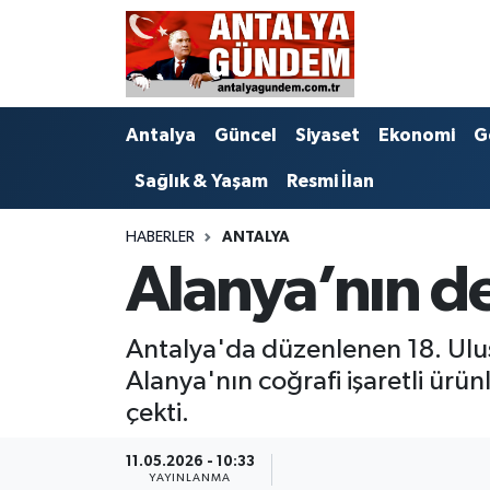
Antalya
Antalya Nöbetçi Eczaneler
Antalya
Güncel
Siyaset
Ekonomi
G
Asayiş
Antalya Hava Durumu
Sağlık & Yaşam
Resmi İlan
Bilim & Teknoloji
Antalya Namaz Vakitleri
HABERLER
ANTALYA
Bölge
Antalya Trafik Yoğunluk Haritası
Alanya’nın de
EĞİTİM
Süper Lig Puan Durumu ve Fikstür
Antalya'da düzenlenen 18. Ulu
Ekonomi
Tüm Manşetler
Alanya'nın coğrafi işaretli ürün
çekti.
Genel
Son Dakika Haberleri
11.05.2026 - 10:33
Görüntülü Haber
Haber Arşivi
YAYINLANMA