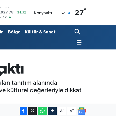
°
OLAR
27
Konyaaltı
,5894
%0.08
URO
,0398
%-0.02
ERLİN
in
Bölge
Kültür & Sanat
,1581
%0.16
AM ALTIN
08.83
%4.44
ST100
.703
%11
TCOIN
ıktı
.927,78
%1.32
lan tanıtım alanında
 ve kültürel değerleriyle dikkat
-
+
A
A