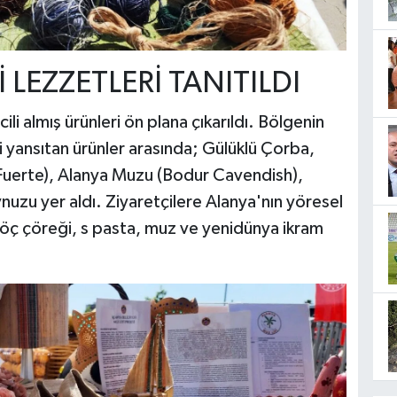
 LEZZETLERİ TANITILDI
ili almış ürünleri ön plana çıkarıldı. Bölgenin
ni yansıtan ürünler arasında; Gülüklü Çorba,
(Fuerte), Alanya Muzu (Bodur Cavendish),
uzu yer aldı. Ziyaretçilere Alanya'nın yöresel
, göç çöreği, s pasta, muz ve yenidünya ikram