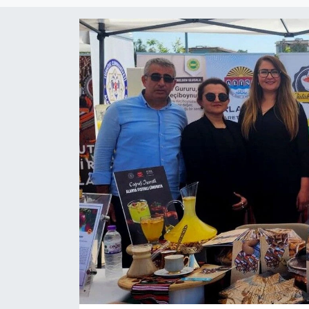
Güncel
Kültür & Sanat
Magazin
Resmi İlan
Sağlık & Yaşam
Siyaset
Spor