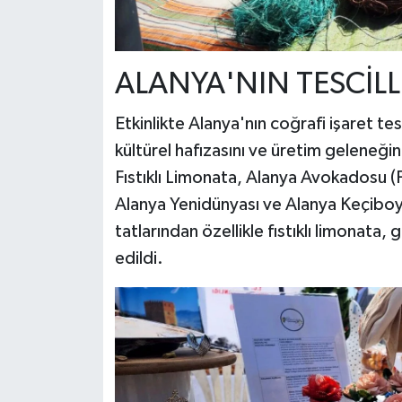
ALANYA'NIN TESCİLLİ
Etkinlikte Alanya'nın coğrafi işaret tesc
kültürel hafızasını ve üretim geleneği
Fıstıklı Limonata, Alanya Avokadosu 
Alanya Yenidünyası ve Alanya Keçiboyn
tatlarından özellikle fıstıklı limonata
edildi.