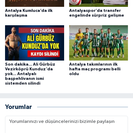
Antalya Kumluca’da ilk
Antalyaspor’da transfer
karşılaşma
engelinde sürpriz gelişme
Son dakika... Ali Gürbüz
Antalya takımlarının ilk
Vezirköprü Kunduz'da
hafta maç programı belli
yok... Antalyalı
oldu
başpehlivanın ismi
sistemden silindi
Yorumlar