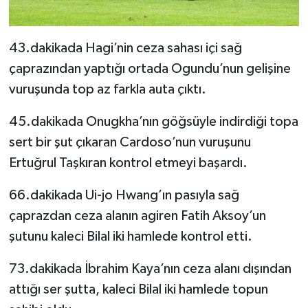
43.dakikada Hagi’nin ceza sahası içi sağ
çaprazından yaptığı ortada Ogundu’nun gelişine
vuruşunda top az farkla auta çıktı.
45.dakikada Onugkha’nın göğsüyle indirdiği topa
sert bir şut çıkaran Cardoso’nun vuruşunu
Ertuğrul Taşkıran kontrol etmeyi başardı.
66.dakikada Ui-jo Hwang’ın pasıyla sağ
çaprazdan ceza alanın agiren Fatih Aksoy’un
şutunu kaleci Bilal iki hamlede kontrol etti.
73.dakikada İbrahim Kaya’nın ceza alanı dışından
attığı ser şutta, kaleci Bilal iki hamlede topun