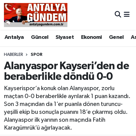
Antalya
Antalya Nöbetçi Eczaneler
Antalya
Güncel
Siyaset
Ekonomi
Genel
A
Asayiş
Antalya Hava Durumu
Bilim & Teknoloji
Antalya Namaz Vakitleri
HABERLER
SPOR
Alanyaspor Kayseri’den de
Bölge
Antalya Trafik Yoğunluk Haritası
beraberlikle döndü 0-0
EĞİTİM
Süper Lig Puan Durumu ve Fikstür
Kayserispor’a konuk olan Alanyaspor, zorlu
maçtan 0-0 beraberlikle ayrılarak 1 puan kazandı.
Ekonomi
Tüm Manşetler
Son 3 maçından da 1’er puanla dönen turuncu-
yeşilli ekip bu sonuçla puanını 18’e çıkarmış oldu.
Genel
Son Dakika Haberleri
Alanyaspor ilk yarının son maçında Fatih
Karagümrük’ü ağırlayacak.
Görüntülü Haber
Haber Arşivi