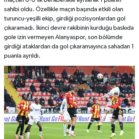
maçtan 0-0’lık beraberlikle ayrılarak 1 puanın
sahibi oldu. Özellikle maçın başında etkili olan
turuncu-yeşilli ekip, girdiği pozisyonlardan gol
çıkaramadı. İkinci devre rakibinin kurduğu baskıda
gole izin vermeyen Alanyaspor, son bölümde
girdiği ataklardan da gol çıkaramayınca sahadan 1
puanla ayrıldı.