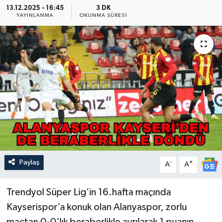
13.12.2025 - 16:45
3 DK
YAYINLANMA
OKUNMA SÜRESI
Güncel
Kültür & Sanat
Magazin
Resmi İlan
Sağlık & Yaşam
Siyaset
Paylaş
-
+
A
A
Spor
Trendyol Süper Lig’in 16.hafta maçında
Kayserispor’a konuk olan Alanyaspor, zorlu