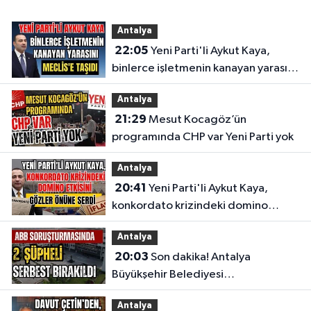
Antalya
22:05
Yeni Parti'li Aykut Kaya,
binlerce işletmenin kanayan yarasını
Meclis'e taşıdı
Antalya
21:29
Mesut Kocagöz’ün
programında CHP var Yeni Parti yok
Antalya
20:41
Yeni Parti'li Aykut Kaya,
konkordato krizindeki domino
etkisini gözler önüne serdi
Antalya
20:03
Son dakika! Antalya
Büyükşehir Belediyesi
soruşturmasında 2 şüpheli serbest
Antalya
bırakıldı