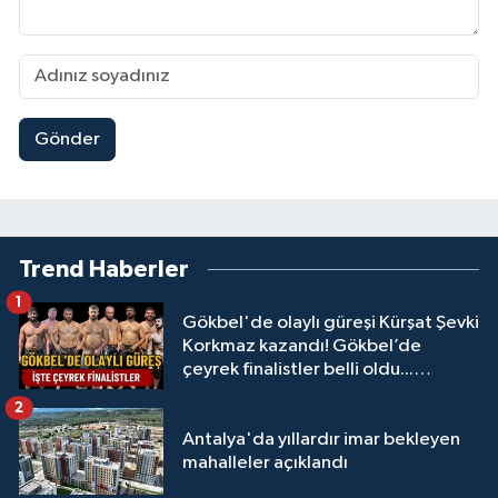
Gönder
Trend Haberler
1
Gökbel'de olaylı güreşi Kürşat Şevki
Korkmaz kazandı! Gökbel’de
çeyrek finalistler belli oldu...
Megastar Ali Gürbüz elendi!
2
Antalya'da yıllardır imar bekleyen
mahalleler açıklandı