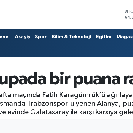
DO
47,
EU
55,
STE
enel
Asayiş
Spor
Bilim & Teknoloji
Eğitim
Magaz
64,
GRA
651
BİS
13.
BIT
upada bir puana ra
64.
afta maçında Fatih Karagümrük’ü ağırlayan
asmanda Trabzonspor’u yenen Alanya, puanı
evinde Galatasaray ile karşı karşıya gele