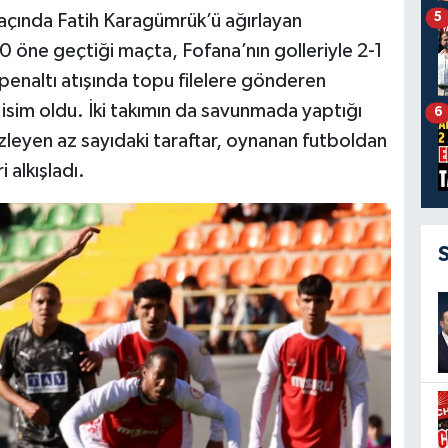
5
maçında Fatih Karagümrük’ü ağırlayan
0 öne geçtiği maçta, Fofana’nın golleriyle 2-1
enaltı atışında topu filelere gönderen
isim oldu. İki takımın da savunmada yaptığı
6
izleyen az sayıdaki taraftar, oynanan futboldan
i alkışladı.