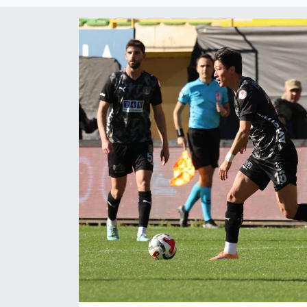
Güncel
Kültür & Sanat
Magazin
Resmi İlan
Sağlık & Yaşam
Siyaset
Spor