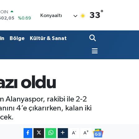
°
LAR
33
Konyaaltı
6006
%0.06
RO
0250
%0.02
RLİN
in
Bölge
Kültür & Sanat
2398
%0.2
M ALTIN
3.94
%0.32
T100
768
%48
COIN
zı oldu
602,05
%0.69
 Alanyaspor, rakibi ile 2-2
nı 4’e çıkarırken, kalan iki
cek.
-
+
A
A