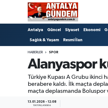
Antalya
Antalya Nöbetçi Eczaneler
Antalya
Güncel
Siyaset
Ekonomi
G
Asayiş
Antalya Hava Durumu
Sağlık & Yaşam
Resmi İlan
Bilim & Teknoloji
Antalya Namaz Vakitleri
HABERLER
SPOR
Bölge
Antalya Trafik Yoğunluk Haritası
Alanyaspor k
EĞİTİM
Süper Lig Puan Durumu ve Fikstür
Türkiye Kupası A Grubu ikinci h
Ekonomi
Tüm Manşetler
berabere kaldı. İlk maçta depl
maçta deplasmanda Boluspor ve 
Genel
Son Dakika Haberleri
13.01.2026 - 12:08
Görüntülü Haber
Haber Arşivi
YAYINLANMA