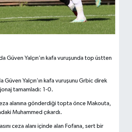
da Güven Yalçın’ın kafa vuruşunda top üstten
a Güven Yalçın’ın kafa vuruşunu Grbic direk
jonaj tamamladı: 1-0.
eza alanına gönderdiği topta önce Makouta,
madaki Muhammed çıkardı.
ını ceza alanı içinde alan Fofana, sert bir