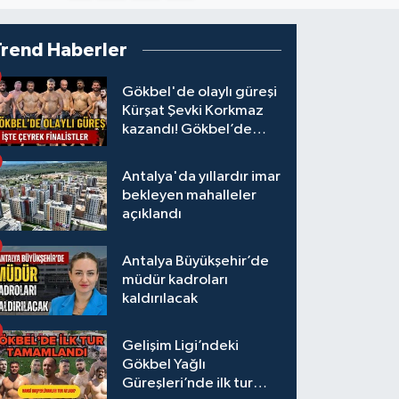
Trend Haberler
Gökbel'de olaylı güreşi
Kürşat Şevki Korkmaz
kazandı! Gökbel’de
çeyrek finalistler belli
oldu... Megastar Ali
Antalya'da yıllardır imar
Gürbüz elendi!
bekleyen mahalleler
açıklandı
Antalya Büyükşehir’de
müdür kadroları
kaldırılacak
Gelişim Ligi’ndeki
Gökbel Yağlı
Güreşleri’nde ilk tur