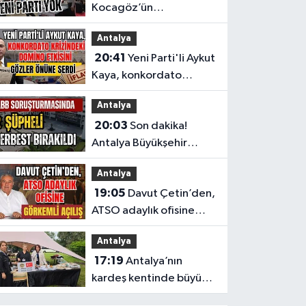
Kocagöz’ün
programında CHP var
Antalya
Yeni Parti yok
20:41
Yeni Parti'li Aykut
Kaya, konkordato
krizindeki domino
Antalya
etkisini gözler önüne
20:03
Son dakika!
serdi
Antalya Büyükşehir
Belediyesi
Antalya
soruşturmasında 2
19:05
Davut Çetin’den,
şüpheli serbest bırakıldı
ATSO adaylık ofisine
görkemli açılış
Antalya
17:19
Antalya’nın
kardeş kentinde büyük
tanıtım