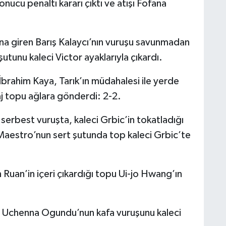
onucu penaltı kararı çıktı ve atışı Fofana
na giren Barış Kalaycı’nın vuruşu savunmadan
utunu kaleci Victor ayaklarıyla çıkardı.
İbrahim Kaya, Tarık’ın müdahalesi ile yerde
j topu ağlara gönderdi: 2-2.
serbest vuruşta, kaleci Grbic’in tokatladığı
Maestro’nun sert şutunda top kaleci Grbic’te
Ruan’in içeri çıkardığı topu Ui-jo Hwang’ın
a Uchenna Ogundu’nun kafa vuruşunu kaleci