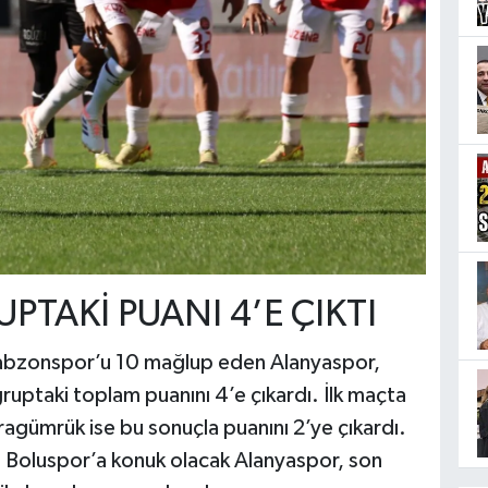
TAKİ PUANI 4’E ÇIKTI
rabzonspor’u 10 mağlup eden Alanyaspor,
ruptaki toplam puanını 4’e çıkardı. İlk maçta
ragümrük ise bu sonuçla puanını 2’ye çıkardı.
 Boluspor’a konuk olacak Alanyaspor, son