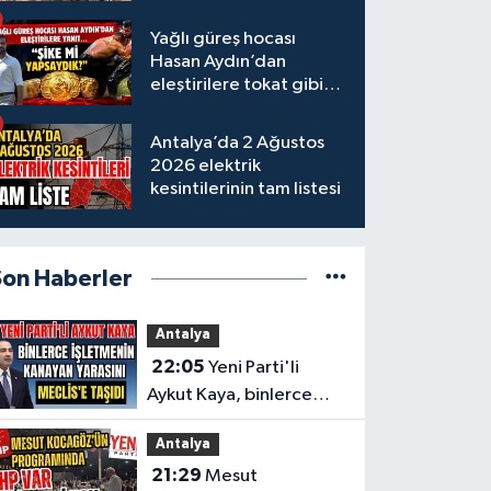
tamamlandı
Yağlı güreş hocası
Hasan Aydın’dan
eleştirilere tokat gibi
yanıt
Antalya’da 2 Ağustos
2026 elektrik
kesintilerinin tam listesi
Son Haberler
Antalya
22:05
Yeni Parti'li
Aykut Kaya, binlerce
işletmenin kanayan
Antalya
yarasını Meclis'e taşıdı
21:29
Mesut