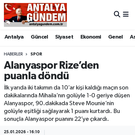
Antalya
Antalya Nöbetçi Eczaneler
Antalya
Güncel
Siyaset
Ekonomi
Genel
A
Asayiş
Antalya Hava Durumu
Bilim & Teknoloji
Antalya Namaz Vakitleri
HABERLER
SPOR
Alanyaspor Rize’den
Bölge
Antalya Trafik Yoğunluk Haritası
puanla döndü
EĞİTİM
Süper Lig Puan Durumu ve Fikstür
İlk yarıda iki takımın da 10’ar kişi kaldığı maçın son
dakikalarında Mihaila’nın golüyle 1-0 geriye düşen
Ekonomi
Tüm Manşetler
Alanyaspor, 90.dakikada Steve Mounie’nin
golüyle eşitliği sağlayarak 1 puanı kurtardı. Bu
Genel
Son Dakika Haberleri
sonuçla Alanyaspor puanını 22’ye çıkardı.
Görüntülü Haber
Haber Arşivi
25.01.2026 - 16:10