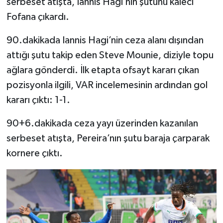
serbeset atışta, Iannis Hagi’nin şutunu kaleci
Fofana çıkardı.
90.dakikada Iannis Hagi’nin ceza alanı dışından
attığı şutu takip eden Steve Mounie, diziyle topu
ağlara gönderdi. İlk etapta ofsayt kararı çıkan
pozisyonla ilgili, VAR incelemesinin ardından gol
kararı çıktı: 1-1.
90+6.dakikada ceza yayı üzerinden kazanılan
serbeset atışta, Pereira’nın şutu baraja çarparak
kornere çıktı.