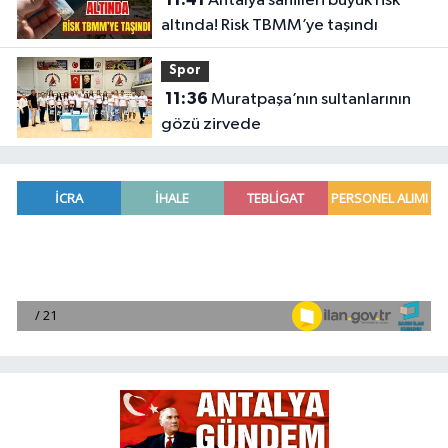
Antalya sahilleri büyük risk
altında! Risk TBMM’ye taşındı
Spor
11:36
Muratpaşa’nın sultanlarının
gözü zirvede