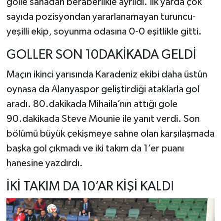
golle sahadan beraberlikle ayrıldı. İlk yarda çok
sayıda pozisyondan yararlanamayan turuncu-
yeşilli ekip, soyunma odasına 0-0 eşitlikle gitti.
GOLLER SON 10DAKİKADA GELDİ
Maçın ikinci yarısında Karadeniz ekibi daha üstün
oynasa da Alanyaspor geliştirdiği ataklarla gol
aradı. 80.dakikada Mihaila’nın attığı gole
90.dakikada Steve Mounie ile yanıt verdi. Son
bölümü büyük çekişmeye sahne olan karşılaşmada
başka gol çıkmadı ve iki takım da 1’er puanı
hanesine yazdırdı.
İKİ TAKIM DA 10’AR KİŞİ KALDI