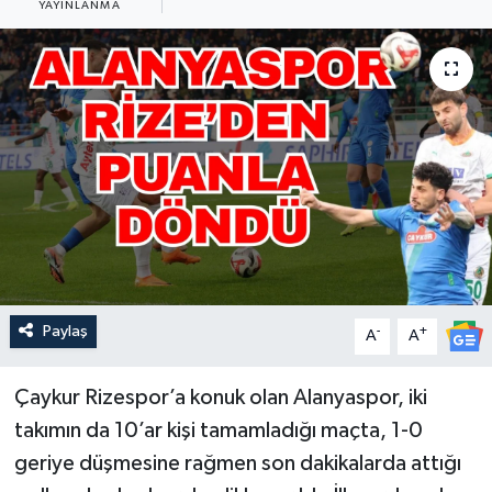
YAYINLANMA
Güncel
Kültür & Sanat
Magazin
Resmi İlan
Sağlık & Yaşam
Siyaset
Paylaş
-
+
A
A
Spor
Çaykur Rizespor’a konuk olan Alanyaspor, iki
takımın da 10’ar kişi tamamladığı maçta, 1-0
geriye düşmesine rağmen son dakikalarda attığı