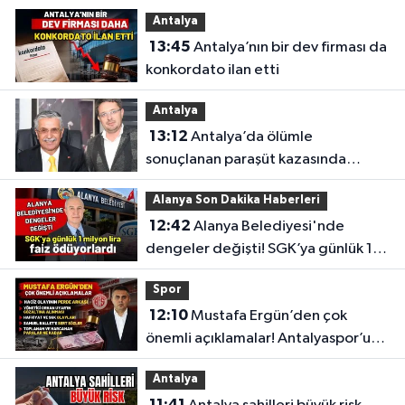
Antalya
13:45
Antalya’nın bir dev firması da
konkordato ilan etti
Antalya
13:12
Antalya’da ölümle
sonuçlanan paraşüt kazasında
gözler Necati Topaloğlu’nun
Alanya Son Dakika Haberleri
oğlunda
12:42
Alanya Belediyesi'nde
dengeler değişti! SGK’ya günlük 1
milyon lira faiz ödüyorlardı
Spor
12:10
Mustafa Ergün’den çok
önemli açıklamalar! Antalyaspor’un
merak edilenlerini anlattı
Antalya
11:41