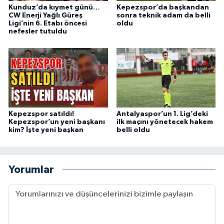
Kunduz’da kıymet günü…
Kepezspor’da başkandan
CW Enerji Yağlı Güreş
sonra teknik adam da belli
Ligi’nin 6. Etabı öncesi
oldu
nefesler tutuldu
Kepezspor satıldı!
Antalyaspor’un 1. Lig’deki
Kepezspor’un yeni başkanı
ilk maçını yönetecek hakem
kim? İşte yeni başkan
belli oldu
Yorumlar