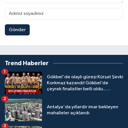
Gönder
Trend Haberler
1
Gökbel'de olaylı güreşi Kürşat Şevki
Korkmaz kazandı! Gökbel’de
çeyrek finalistler belli oldu...
Megastar Ali Gürbüz elendi!
2
Antalya'da yıllardır imar bekleyen
mahalleler açıklandı
3