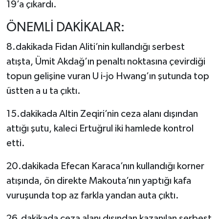
19’a çıkardı.
ÖNEMLİ DAKİKALAR:
8.dakikada Fidan Aliti’nin kullandığı serbest
atışta, Ümit Akdağ’ın penaltı noktasına çevirdiği
topun gelişine vuran U i-jo Hwang’ın şutunda top
üstten a u ta çıktı.
15.dakikada Altin Zeqiri’nin ceza alanı dışından
attığı şutu, kaleci Ertuğrul iki hamlede kontrol
etti.
20.dakikada Efecan Karaca’nın kullandığı korner
atışında, ön direkte Makouta’nın yaptığı kafa
vuruşunda top az farkla yandan auta çıktı.
26.dakikada ceza alanı dışından kazanılan serbest