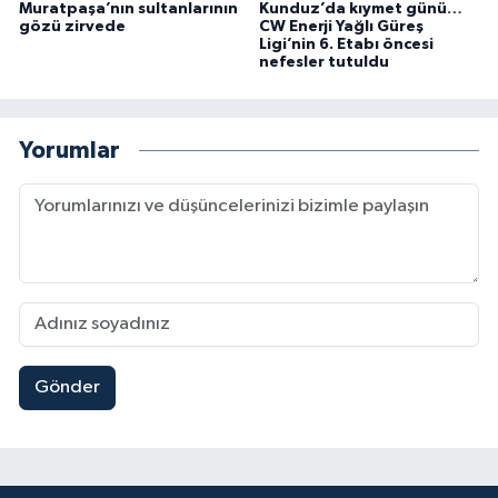
Muratpaşa’nın sultanlarının
Kunduz’da kıymet günü…
gözü zirvede
CW Enerji Yağlı Güreş
Ligi’nin 6. Etabı öncesi
nefesler tutuldu
Yorumlar
Gönder