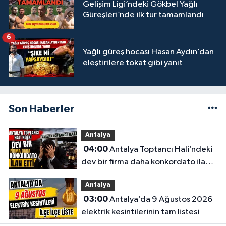
Gelişim Ligi’ndeki Gökbel Yağlı
Güreşleri’nde ilk tur tamamlandı
6
Yağlı güreş hocası Hasan Aydın’dan
eleştirilere tokat gibi yanıt
Son Haberler
Antalya
04:00
Antalya Toptancı Hali’ndeki
dev bir firma daha konkordato ilan
etti
Antalya
03:00
Antalya’da 9 Ağustos 2026
elektrik kesintilerinin tam listesi