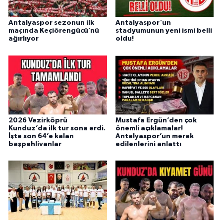
Antalyaspor sezonun ilk
Antalyaspor'un
maçında Keçiörengücü’nü
stadyumunun yeni ismi belli
ağırlıyor
oldu!
2026 Vezirköprü
Mustafa Ergün’den çok
Kunduz’da ilk tur sona erdi.
önemli açıklamalar!
İşte son 64’e kalan
Antalyaspor’un merak
başpehlivanlar
edilenlerini anlattı