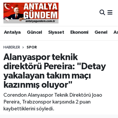
Antalya
Antalya Nöbetçi Eczaneler
Antalya
Güncel
Siyaset
Ekonomi
Genel
A
Asayiş
Antalya Hava Durumu
Bilim & Teknoloji
Antalya Namaz Vakitleri
HABERLER
SPOR
Alanyaspor teknik
Bölge
Antalya Trafik Yoğunluk Haritası
direktörü Pereira: "Detay
yakalayan takım maçı
EĞİTİM
Süper Lig Puan Durumu ve Fikstür
kazınmış oluyor"
Ekonomi
Tüm Manşetler
Corendon Alanyaspor Teknik Direktörü Joao
Genel
Son Dakika Haberleri
Pereira, Trabzonspor karşısında 2 puan
kaybettiklerini söyledi.
Görüntülü Haber
Haber Arşivi