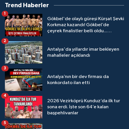
Trend Haberler
1
Gökbel'de olaylı güreşi Kürşat Şevki
Korkmaz kazandı! Gökbel’de
çeyrek finalistler belli oldu...
Megastar Ali Gürbüz elendi!
2
Antalya'da yıllardır imar bekleyen
mahalleler açıklandı
3
Antalya’nın bir dev firması da
konkordato ilan etti
4
2026 Vezirköprü Kunduz’da ilk tur
sona erdi. İşte son 64’e kalan
başpehlivanlar
5