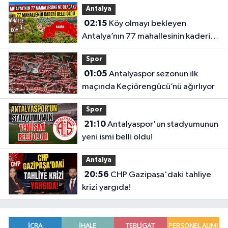
Antalya
02:15
Köy olmayı bekleyen
Antalya’nın 77 mahallesinin kaderi
belli oldu
Spor
01:05
Antalyaspor sezonun ilk
maçında Keçiörengücü’nü ağırlıyor
Spor
21:10
Antalyaspor'un stadyumunun
yeni ismi belli oldu!
Antalya
20:56
CHP Gazipaşa'daki tahliye
krizi yargıda!