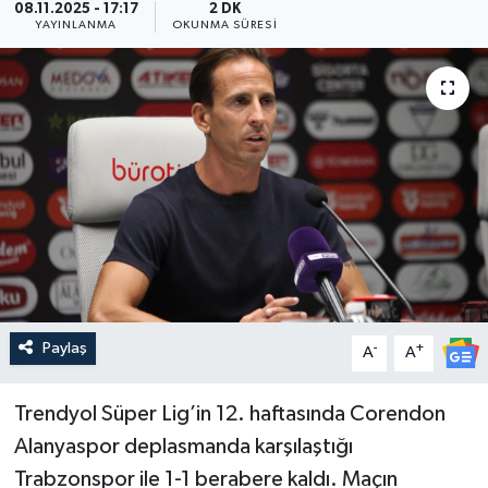
08.11.2025 - 17:17
2 DK
YAYINLANMA
OKUNMA SÜRESI
Güncel
Kültür & Sanat
Magazin
Resmi İlan
Sağlık & Yaşam
Siyaset
Paylaş
-
+
A
A
Spor
Trendyol Süper Lig’in 12. haftasında Corendon
Alanyaspor deplasmanda karşılaştığı
Trabzonspor ile 1-1 berabere kaldı. Maçın