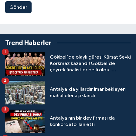
Gönder
Trend Haberler
1
Gökbel'de olaylı güreşi Kürşat Şevki
Korkmaz kazandı! Gökbel’de
çeyrek finalistler belli oldu...
Megastar Ali Gürbüz elendi!
2
Antalya'da yıllardır imar bekleyen
mahalleler açıklandı
3
Antalya’nın bir dev firması da
konkordato ilan etti