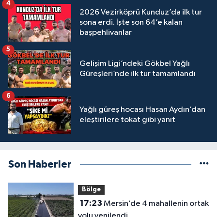
4
2026 Vezirköprü Kunduz’da ilk tur
sona erdi. İşte son 64’e kalan
başpehlivanlar
5
Gelişim Ligi’ndeki Gökbel Yağlı
Güreşleri’nde ilk tur tamamlandı
6
Yağlı güreş hocası Hasan Aydın’dan
eleştirilere tokat gibi yanıt
Son Haberler
Bölge
17:23
Mersin’de 4 mahallenin ortak
yolu yenilendi