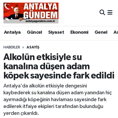
Antalya
Antalya Nöbetçi Eczaneler
Antalya
Güncel
Siyaset
Ekonomi
Genel
A
Asayiş
Antalya Hava Durumu
Bilim & Teknoloji
Antalya Namaz Vakitleri
HABERLER
ASAYIŞ
Alkolün etkisiyle su
Bölge
Antalya Trafik Yoğunluk Haritası
kanalına düşen adam
köpek sayesinde fark edildi
EĞİTİM
Süper Lig Puan Durumu ve Fikstür
Antalya'da alkolün etkisiyle dengesini
Ekonomi
Tüm Manşetler
kaybederek su kanalına düşen adam yanından hiç
ayırmadığı köpeğinin havlaması sayesinde fark
Genel
Son Dakika Haberleri
edilerek itfaiye ekipleri tarafından bulunduğu
yerden çıkarıldı.
Görüntülü Haber
Haber Arşivi