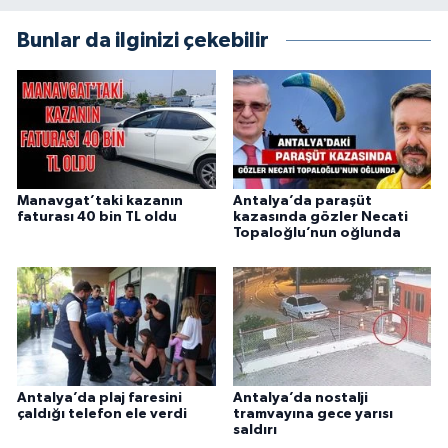
Bunlar da ilginizi çekebilir
Manavgat’taki kazanın
Antalya’da paraşüt
faturası 40 bin TL oldu
kazasında gözler Necati
Topaloğlu’nun oğlunda
Antalya’da plaj faresini
Antalya’da nostalji
çaldığı telefon ele verdi
tramvayına gece yarısı
saldırı