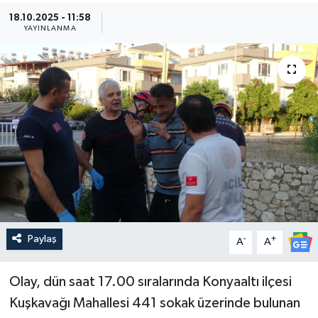
18.10.2025 - 11:58
Güncel
YAYINLANMA
Kültür & Sanat
Magazin
Resmi İlan
Sağlık & Yaşam
Siyaset
Paylaş
-
+
Spor
A
A
Olay, dün saat 17.00 sıralarında Konyaaltı ilçesi
Kuşkavağı Mahallesi 441 sokak üzerinde bulunan