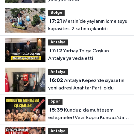
Bölge
17:21
Mersin’de yaylanın içme suyu
kapasitesi 2 katına çıkarıldı
Antalya
17:12
Yarbay Tolga Coşkun
Antalya’ya veda etti
Antalya
16:02
Antalya Kepez’de siyasetin
yeni adresi Anahtar Parti oldu
Spor
15:39
Kunduz'da muhteşem
eşleşmeler! Vezirköprü Kunduz’da
nefesler tutuldu, son 16 belli oldu
Antalya