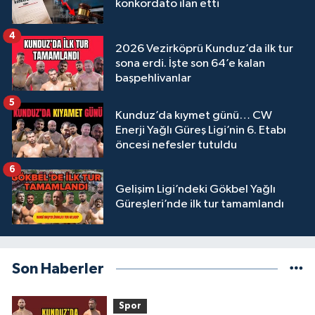
konkordato ilan etti
4
2026 Vezirköprü Kunduz’da ilk tur
sona erdi. İşte son 64’e kalan
başpehlivanlar
5
Kunduz’da kıymet günü… CW
Enerji Yağlı Güreş Ligi’nin 6. Etabı
öncesi nefesler tutuldu
6
Gelişim Ligi’ndeki Gökbel Yağlı
Güreşleri’nde ilk tur tamamlandı
Son Haberler
Spor