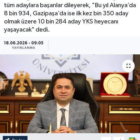
tüm adaylara başarılar dileyerek, "Bu yıl Alanya’da
Güncel
8 bin 934, Gazipaşa’da ise ilk kez bin 350 aday
olmak üzere 10 bin 284 aday YKS heyecanı
Kültür & Sanat
yaşayacak" dedi.
Magazin
18.06.2026 - 09:05
YAYINLANMA
Resmi İlan
Sağlık & Yaşam
Siyaset
Spor