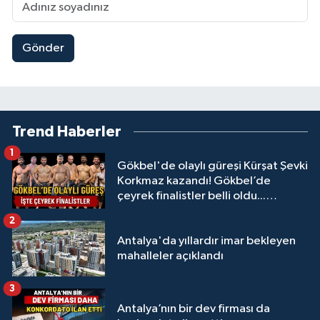
Gönder
Trend Haberler
1
Gökbel'de olaylı güreşi Kürşat Şevki
Korkmaz kazandı! Gökbel’de
çeyrek finalistler belli oldu...
Megastar Ali Gürbüz elendi!
2
Antalya'da yıllardır imar bekleyen
mahalleler açıklandı
3
Antalya’nın bir dev firması da