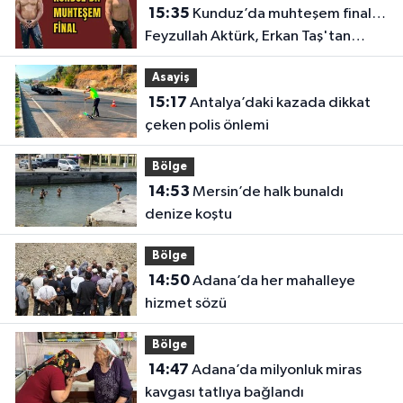
15:35
Kunduz’da muhteşem final…
Feyzullah Aktürk, Erkan Taş'tan
Kırkpınar'ın rövanşını aldı
Asayiş
15:17
Antalya’daki kazada dikkat
çeken polis önlemi
Bölge
14:53
Mersin’de halk bunaldı
denize koştu
Bölge
14:50
Adana’da her mahalleye
hizmet sözü
Bölge
14:47
Adana’da milyonluk miras
kavgası tatlıya bağlandı