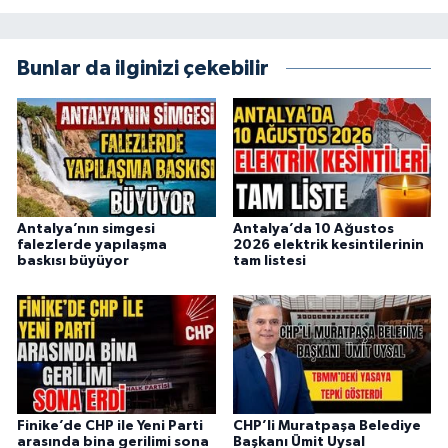
Bunlar da ilginizi çekebilir
Antalya’nın simgesi
Antalya’da 10 Ağustos
falezlerde yapılaşma
2026 elektrik kesintilerinin
baskısı büyüyor
tam listesi
Finike’de CHP ile Yeni Parti
CHP’li Muratpaşa Belediye
arasında bina gerilimi sona
Başkanı Ümit Uysal