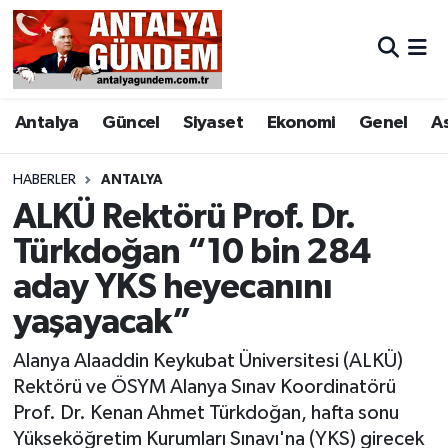
Antalya
Antalya Nöbetçi Eczaneler
Antalya
Güncel
Siyaset
Ekonomi
Genel
A
Asayiş
Antalya Hava Durumu
Bilim & Teknoloji
Antalya Namaz Vakitleri
HABERLER
ANTALYA
ALKÜ Rektörü Prof. Dr.
Bölge
Antalya Trafik Yoğunluk Haritası
Türkdoğan “10 bin 284
aday YKS heyecanını
EĞİTİM
Süper Lig Puan Durumu ve Fikstür
yaşayacak”
Ekonomi
Tüm Manşetler
Alanya Alaaddin Keykubat Üniversitesi (ALKÜ)
Genel
Son Dakika Haberleri
Rektörü ve ÖSYM Alanya Sınav Koordinatörü
Prof. Dr. Kenan Ahmet Türkdoğan, hafta sonu
Görüntülü Haber
Haber Arşivi
Yükseköğretim Kurumları Sınavı'na (YKS) girecek