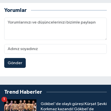
Yorumlar
Gönder
Trend Haberler
1
Gökbel'de olaylı güreşi Kürşat Şevki
Korkmaz kazandı! Gökbel’de