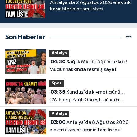
Antalya’da 2 Ağustos 2026 elektrik
kesintilerinin tam listesi
Son Haberler
Antalya
04:30
Sağlık Müdürlüğü’nde kriz!
Müdür hakkında resmi şikayet
Spor
03:35
Kunduz’da kıymet günü…
CW Enerji Yağlı Güreş Ligi’nin 6.
Etabı öncesi nefesler tutuldu
Antalya
03:00
Antalya’da 8 Ağustos 2026
elektrik kesintilerinin tam listesi