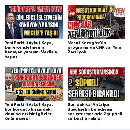
Yeni Parti'li Aykut Kaya,
Mesut Kocagöz’ün
binlerce işletmenin
programında CHP var Yeni
kanayan yarasını Meclis'e
Parti yok
taşıdı
Yeni Parti'li Aykut Kaya,
Son dakika! Antalya
konkordato krizindeki
Büyükşehir Belediyesi
domino etkisini gözler
soruşturmasında 2 şüpheli
önüne serdi
serbest bırakıldı