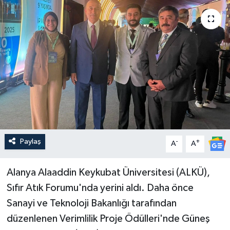
Güncel
Kültür & Sanat
Magazin
Resmi İlan
Sağlık & Yaşam
Paylaş
-
+
A
A
Siyaset
Alanya Alaaddin Keykubat Üniversitesi (ALKÜ),
Spor
Sıfır Atık Forumu'nda yerini aldı. Daha önce
Sanayi ve Teknoloji Bakanlığı tarafından
düzenlenen Verimlilik Proje Ödülleri'nde Güneş