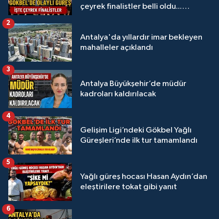
çeyrek finalistler belli oldu...
Megastar Ali Gürbüz elendi!
2
Antalya'da yıllardır imar bekleyen
mahalleler açıklandı
3
Antalya Büyükşehir’de müdür
kadroları kaldırılacak
4
Gelişim Ligi’ndeki Gökbel Yağlı
Güreşleri’nde ilk tur tamamlandı
5
Yağlı güreş hocası Hasan Aydın’dan
eleştirilere tokat gibi yanıt
6