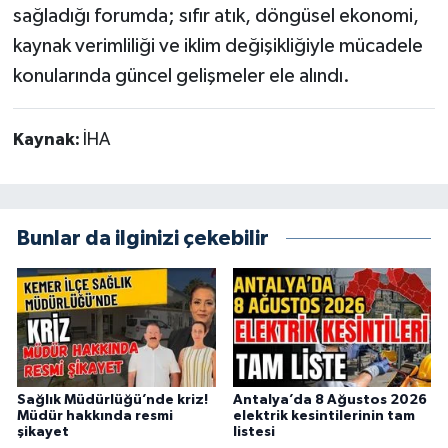
sağladığı forumda; sıfır atık, döngüsel ekonomi,
kaynak verimliliği ve iklim değişikliğiyle mücadele
konularında güncel gelişmeler ele alındı.
Kaynak:
İHA
Bunlar da ilginizi çekebilir
Sağlık Müdürlüğü’nde kriz!
Antalya’da 8 Ağustos 2026
Müdür hakkında resmi
elektrik kesintilerinin tam
şikayet
listesi