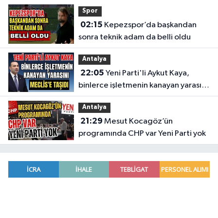
Spor
02:15
Kepezspor’da başkandan
sonra teknik adam da belli oldu
Antalya
22:05
Yeni Parti'li Aykut Kaya,
binlerce işletmenin kanayan yarasını
Meclis'e taşıdı
Antalya
21:29
Mesut Kocagöz’ün
programında CHP var Yeni Parti yok