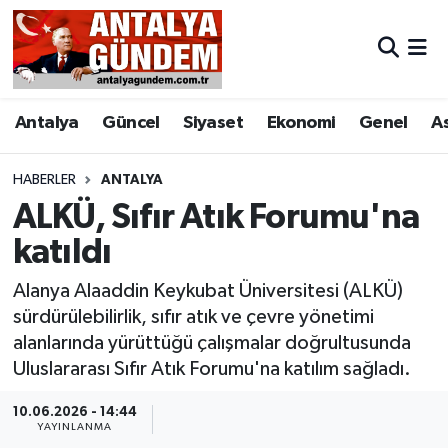
Antalya
Antalya Nöbetçi Eczaneler
Antalya
Güncel
Siyaset
Ekonomi
Genel
A
Asayiş
Antalya Hava Durumu
Bilim & Teknoloji
Antalya Namaz Vakitleri
HABERLER
ANTALYA
ALKÜ, Sıfır Atık Forumu'na
Bölge
Antalya Trafik Yoğunluk Haritası
katıldı
EĞİTİM
Süper Lig Puan Durumu ve Fikstür
Alanya Alaaddin Keykubat Üniversitesi (ALKÜ)
sürdürülebilirlik, sıfır atık ve çevre yönetimi
Ekonomi
Tüm Manşetler
alanlarında yürüttüğü çalışmalar doğrultusunda
Uluslararası Sıfır Atık Forumu'na katılım sağladı.
Genel
Son Dakika Haberleri
10.06.2026 - 14:44
YAYINLANMA
Görüntülü Haber
Haber Arşivi