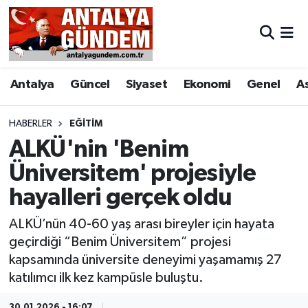
Antalya
Antalya Nöbetçi Eczaneler
Antalya
Güncel
Siyaset
Ekonomi
Genel
A
Asayiş
Antalya Hava Durumu
Bilim & Teknoloji
Antalya Namaz Vakitleri
HABERLER
EĞITIM
ALKÜ'nin 'Benim
Bölge
Antalya Trafik Yoğunluk Haritası
Üniversitem' projesiyle
hayalleri gerçek oldu
EĞİTİM
Süper Lig Puan Durumu ve Fikstür
ALKÜ’nün 40-60 yaş arası bireyler için hayata
Ekonomi
Tüm Manşetler
geçirdiği “Benim Üniversitem” projesi
kapsamında üniversite deneyimi yaşamamış 27
Genel
Son Dakika Haberleri
katılımcı ilk kez kampüsle buluştu.
Görüntülü Haber
Haber Arşivi
30.01.2026 - 16:07