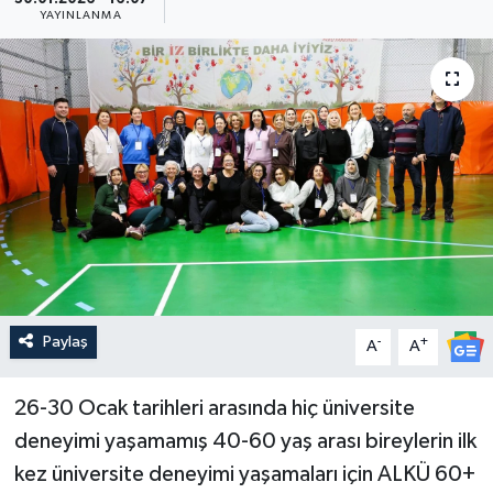
YAYINLANMA
Güncel
Kültür & Sanat
Magazin
Resmi İlan
Sağlık & Yaşam
Siyaset
Paylaş
-
+
A
A
Spor
26-30 Ocak tarihleri arasında hiç üniversite
deneyimi yaşamamış 40-60 yaş arası bireylerin ilk
kez üniversite deneyimi yaşamaları için ALKÜ 60+