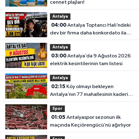
cennet plajları!
Antalya
04:00
Antalya Toptancı Hali’ndeki
dev bir firma daha konkordato ilan
etti
Antalya
03:00
Antalya’da 9 Ağustos 2026
elektrik kesintilerinin tam listesi
Antalya
02:15
Köy olmayı bekleyen
Antalya’nın 77 mahallesinin kaderi
belli oldu
Spor
01:05
Antalyaspor sezonun ilk
maçında Keçiörengücü’nü ağırlıyor