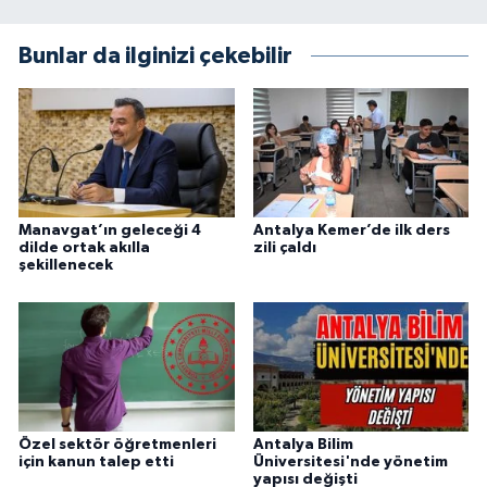
Bunlar da ilginizi çekebilir
Manavgat’ın geleceği 4
Antalya Kemer’de ilk ders
dilde ortak akılla
zili çaldı
şekillenecek
Özel sektör öğretmenleri
Antalya Bilim
için kanun talep etti
Üniversitesi'nde yönetim
yapısı değişti