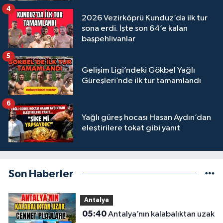
4
2026 Vezirköprü Kunduz’da ilk tur
sona erdi. İşte son 64’e kalan
başpehlivanlar
5
Gelişim Ligi’ndeki Gökbel Yağlı
Güreşleri’nde ilk tur tamamlandı
6
Yağlı güreş hocası Hasan Aydın’dan
eleştirilere tokat gibi yanıt
Son Haberler
Antalya
05:40
Antalya’nın kalabalıktan uzak