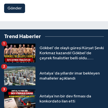
Gönder
Trend Haberler
1
Gökbel'de olaylı güreşi Kürşat Şevki
Korkmaz kazandı! Gökbel’de
çeyrek finalistler belli oldu...
Megastar Ali Gürbüz elendi!
2
Antalya'da yıllardır imar bekleyen
mahalleler açıklandı
3
Antalya’nın bir dev firması da
konkordato ilan etti