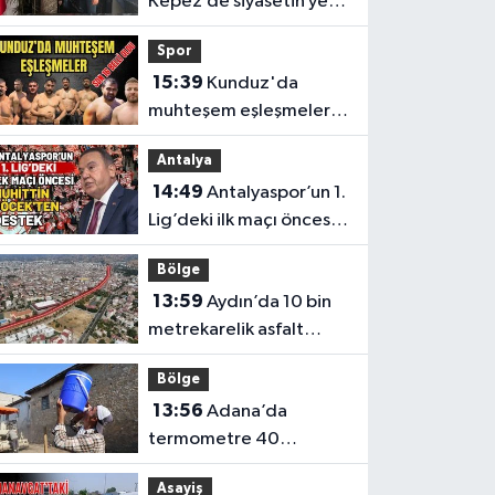
Kepez’de siyasetin yeni
adresi Anahtar Parti
Spor
oldu
15:39
Kunduz'da
muhteşem eşleşmeler!
Vezirköprü Kunduz’da
Antalya
nefesler tutuldu, son 16
14:49
Antalyaspor’un 1.
belli oldu
Lig’deki ilk maçı öncesi
Muhittin Böcek’ten
Bölge
destek
13:59
Aydın’da 10 bin
metrekarelik asfalt
çalışması tamamlandı
Bölge
13:56
Adana’da
termometre 40
dereceyi gösterdi
Asayiş