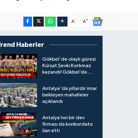
-
+
A
A
Trend Haberler
Gökbel'de olaylı güreşi
Kürşat Şevki Korkmaz
kazandı! Gökbel’de
çeyrek finalistler belli
oldu... Megastar Ali
Antalya'da yıllardır imar
Gürbüz elendi!
bekleyen mahalleler
açıklandı
Antalya’nın bir dev
firması da konkordato
ilan etti