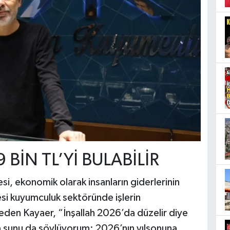
 BİN TL’Yİ BULABİLİR
si, ekonomik olarak insanların giderlerinin
si kuyumculuk sektöründe işlerin
den Kayaer, “İnşallah 2026’da düzelir diye
 şunu da söylüyorum: 2026’nın yılsonuna