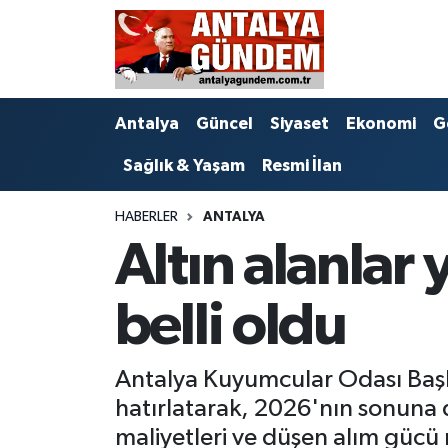
Antalya
Antalya Nöbetçi Eczaneler
Antalya
Güncel
Siyaset
Ekonomi
G
Asayiş
Antalya Hava Durumu
Sağlık & Yaşam
Resmi İlan
Bilim & Teknoloji
Antalya Namaz Vakitleri
HABERLER
ANTALYA
Bölge
Antalya Trafik Yoğunluk Haritası
Altın alanlar 
EĞİTİM
Süper Lig Puan Durumu ve Fikstür
belli oldu
Ekonomi
Tüm Manşetler
Antalya Kuyumcular Odası Başka
Genel
Son Dakika Haberleri
hatırlatarak, 2026'nın sonuna 
Görüntülü Haber
Haber Arşivi
maliyetleri ve düşen alım gücü