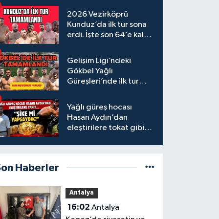
2026 Vezirköprü
Kunduz’da ilk tur sona
erdi. İşte son 64’e kalan
başpehlivanlar
Gelişim Ligi’ndeki
Gökbel Yağlı
Güreşleri’nde ilk tur
tamamlandı
Yağlı güreş hocası
Hasan Aydın’dan
eleştirilere tokat gibi
yanıt
Son Haberler
Antalya
16:02
Antalya