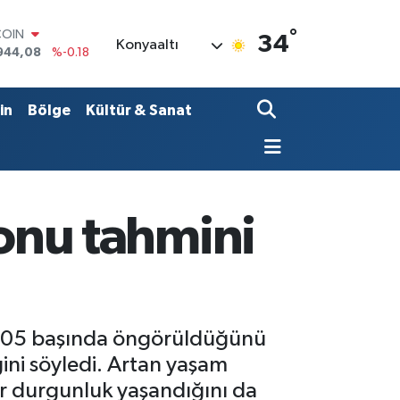
°
LAR
34
Konyaaltı
7436
%0.18
RO
2510
%0.32
RLİN
in
Bölge
Kültür & Sanat
4811
%0.38
M ALTIN
0.55
%0.03
T100
779
%-14
COIN
 sonu tahmini
944,08
%-0.18
n 2005 başında öngörüldüğünü
ini söyledi. Artan yaşam
ir durgunluk yaşandığını da