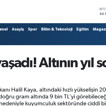
DO
47,
EU
55,
STE
enel
Asayiş
Spor
Bilim & Teknoloji
Eğitim
Magaz
64,
GRA
666
BİS
13.
BIT
yaşadı! Altının yıl
64.
nı Halil Kaya, altındaki hızlı yükselişi
doğru gram altında 9 bin TL’yi görebileceğ
 nedeniyle kuyumculuk sektöründe ciddi b