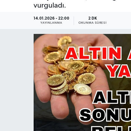
vurguladı.
Güncel
14.01.2026 - 22:00
2 DK
YAYINLANMA
OKUNMA SÜRESI
Kültür & Sanat
Magazin
Resmi İlan
Sağlık & Yaşam
Siyaset
Spor