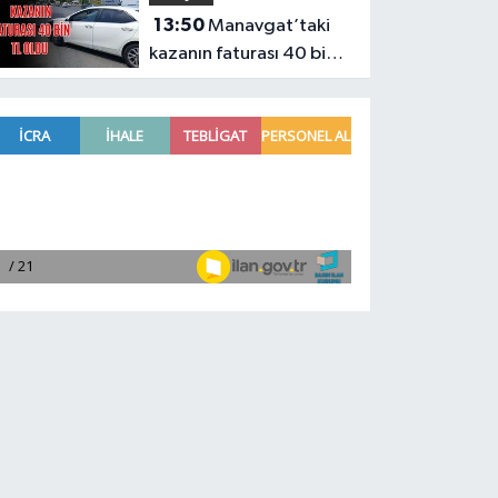
13:50
Manavgat’taki
kazanın faturası 40 bin
TL oldu