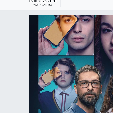
16.10.2025 - 11:11
YAYINLANMA
Güncel
Kültür & Sanat
Magazin
Resmi İlan
Sağlık & Yaşam
Siyaset
Spor