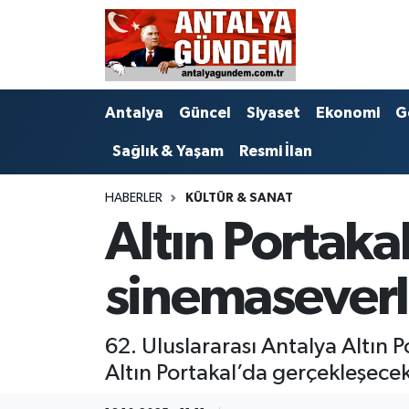
Antalya
Antalya Nöbetçi Eczaneler
Antalya
Güncel
Siyaset
Ekonomi
G
Asayiş
Antalya Hava Durumu
Sağlık & Yaşam
Resmi İlan
Bilim & Teknoloji
Antalya Namaz Vakitleri
HABERLER
KÜLTÜR & SANAT
Bölge
Antalya Trafik Yoğunluk Haritası
Altın Portak
EĞİTİM
Süper Lig Puan Durumu ve Fikstür
sinemaseverle
Ekonomi
Tüm Manşetler
62. Uluslararası Antalya Altın Po
Genel
Son Dakika Haberleri
Altın Portakal’da gerçekleşecek 
Görüntülü Haber
Haber Arşivi