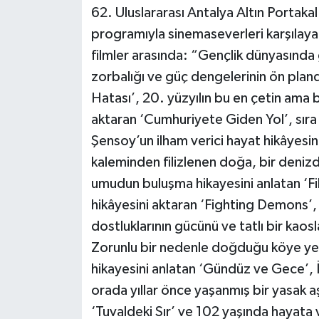
62. Uluslararası Antalya Altın Portaka
programıyla sinemaseverleri karşılaya
filmler arasında: “Gençlik dünyasında 
zorbalığı ve güç dengelerinin ön planda
Hatası’, 20. yüzyılın bu en çetin ama bir
aktaran ‘Cumhuriyete Giden Yol’, sıra 
Şensoy’un ilham verici hayat hikâyesini
kaleminden filizlenen doğa, bir denizd
umudun buluşma hikayesini anlatan ‘Fi
hikâyesini aktaran ‘Fighting Demons’, 
dostluklarının gücünü ve tatlı bir kaos
Zorunlu bir nedenle doğduğu köye ye
hikayesini anlatan ‘Gündüz ve Gece’, İ
orada yıllar önce yaşanmış bir yasak aş
‘Tuvaldeki Sır’ ve 102 yaşında hayat