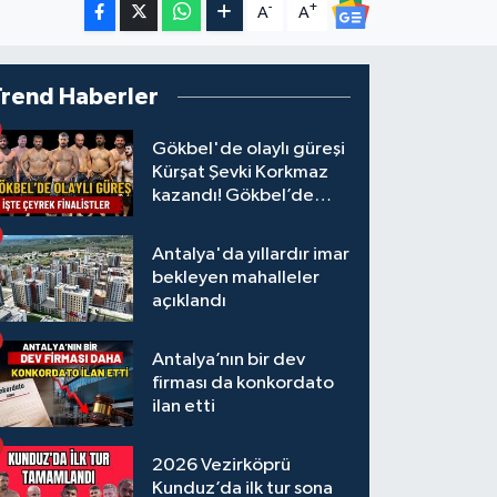
-
+
A
A
Trend Haberler
Gökbel'de olaylı güreşi
Kürşat Şevki Korkmaz
kazandı! Gökbel’de
çeyrek finalistler belli
oldu... Megastar Ali
Antalya'da yıllardır imar
Gürbüz elendi!
bekleyen mahalleler
açıklandı
Antalya’nın bir dev
firması da konkordato
ilan etti
2026 Vezirköprü
Kunduz’da ilk tur sona