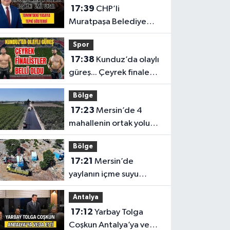
17:39
CHP’li
Muratpaşa Belediye
Başkanı Ümit Uysal
Spor
TBMM’deki yasaya tepki
17:38
Kunduz’da olaylı
gösterdi
güreş... Çeyrek finale
kalan başpehlivanlar
Bölge
belli oldu
17:23
Mersin’de 4
mahallenin ortak yolu
yenilendi
Bölge
17:21
Mersin’de
yaylanın içme suyu
kapasitesi 2 katına
Antalya
çıkarıldı
17:12
Yarbay Tolga
Coşkun Antalya’ya veda