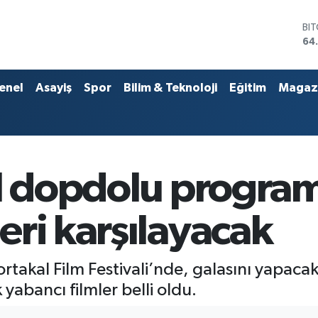
DO
47
EU
55
ST
enel
Asayiş
Spor
Bilim & Teknoloji
Eğitim
Magaz
64
GR
66
Bİ
13
BI
al dopdolu program
64
ri karşılayacak
rtakal Film Festivali’nde, galasını yapacak y
yabancı filmler belli oldu.