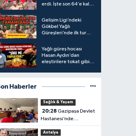
erdi. İşte son 64’e kalan
başpehlivanlar
Gelişim Ligi’ndeki
Gökbel Yağlı
Güreşleri’nde ilk tur
tamamlandı
Yağlı güreş hocası
Hasan Aydın’dan
eleştirilere tokat gibi
yanıt
Son Haberler
Sağlık & Yaşam
20:28
Gazipaşa Devlet
Hastanesi’nde
çalışanların talepleri
Antalya
masaya yatırıldı