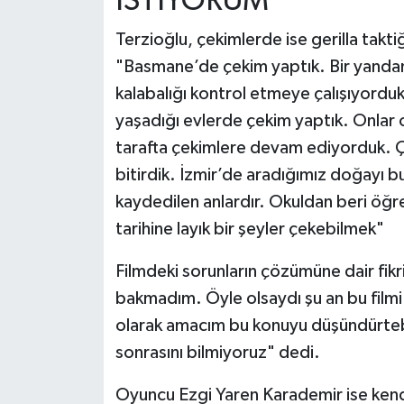
İSTİYORUM"
Terzioğlu, çekimlerde ise gerilla taktiğ
"Basmane’de çekim yaptık. Bir yandan 
kalabalığı kontrol etmeye çalışıyord
yaşadığı evlerde çekim yaptık. Onlar 
tarafta çekimlere devam ediyorduk. Ç
bitirdik. İzmir’de aradığımız doğayı
kaydedilen anlardır. Okuldan beri öğ
tarihine layık bir şeyler çekebilmek"
Filmdeki sorunların çözümüne dair fi
bakmadım. Öyle olsaydı şu an bu film
olarak amacım bu konuyu düşündürtebi
sonrasını bilmiyoruz" dedi.
Oyuncu Ezgi Yaren Karademir ise kendi