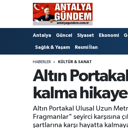
Antalya
Antalya Nöbetçi Eczaneler
Antalya
Güncel
Siyaset
Ekonomi
G
Asayiş
Antalya Hava Durumu
Sağlık & Yaşam
Resmi İlan
Bilim & Teknoloji
Antalya Namaz Vakitleri
HABERLER
KÜLTÜR & SANAT
Bölge
Antalya Trafik Yoğunluk Haritası
Altın Portak
EĞİTİM
Süper Lig Puan Durumu ve Fikstür
kalma hikayel
Ekonomi
Tüm Manşetler
Altın Portakal Ulusal Uzun Metr
Genel
Son Dakika Haberleri
Fragmanlar" seyirci karşısına çı
Görüntülü Haber
Haber Arşivi
şartlarına karşı hayatta kalmaya 