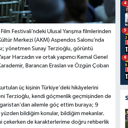
4
5
 Film Festivali’ndeki Ulusal Yarışma filmlerinden
k Kültür Merkezi (AKM) Aspendos Salonu’nda
rası; yönetmen Sunay Terzioğlu, görüntü
aşar Harzadın ve ortak yapımcı Kemal Genel
6
n Karademir, Barancan Eraslan ve Özgün Çoban
rtulan üç kişinin Türkiye’deki hikâyelerini
ni Terzioğlu, kendi göçmenlik geçmişinden de
lgaristan’dan ailemle göç ettim buraya; 9
 yüzden bildiğim konular, bildiğim mekanlar.
i çekerken de karakterlerime doğru rehberlik