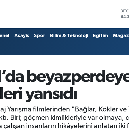
DO
47,
EU
55,
STE
enel
Asayiş
Spor
Bilim & Teknoloji
Eğitim
Magaz
64,
GRA
657
BİS
13.
BIT
al’da beyazperdeye
64.
eri yansıdı
aj Yarışma filmlerinden "Bağlar, Kökler ve
ktı. Biri; göçmen kimlikleriyle var olmaya, 
çalışan insanların hikâyelerini anlatan iki 