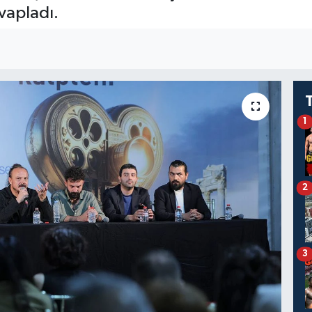
evapladı.
1
2
3