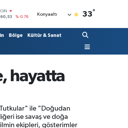
°
LAR
33
Konyaaltı
7069
%0.17
RO
0265
%0.01
RLİN
in
Bölge
Kültür & Sanat
1897
%0.02
M ALTIN
4.81
%1.44
T100
887
%64
COIN
, hayatta
360,53
%-0.76
 Tutkular" ile "Doğudan
diğeri ise savaş ve doğa
filmin ekipleri, gösterimler