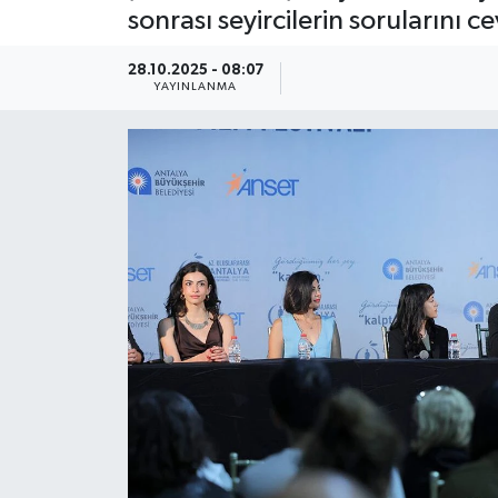
sonrası seyircilerin sorularını c
Güncel
28.10.2025 - 08:07
YAYINLANMA
Kültür & Sanat
Magazin
Resmi İlan
Sağlık & Yaşam
Siyaset
Spor