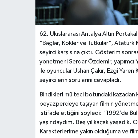
62. Uluslararası Antalya Altın Portakal
"Bağlar, Kökler ve Tutkular", Atatür
seyirci karşısına çıktı. Gösterim son
yönetmeni Serdar Özdemir, yapımcı Y
ile oyuncular Ushan Çakır, Ezgi Yare
seyircilerin sorularını cevapladı.
Bindikleri mülteci botundaki kazadan ku
beyazperdeye taşıyan filmin yönetme
istifade ettiğini söyledi: "1992’de Bu
yaşındaydım. Beş yıl kaçak yaşadık. O
Karakterlerime yakın olduğuma ve film