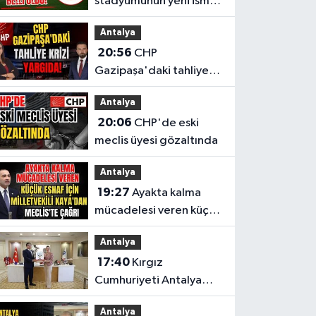
stadyumunun yeni ismi
belli oldu!
Antalya
20:56
CHP
Gazipaşa'daki tahliye
krizi yargıda!
Antalya
20:06
CHP'de eski
meclis üyesi gözaltında
Antalya
19:27
Ayakta kalma
mücadelesi veren küçük
esnaf için Milletvekili
Antalya
Kaya'dan Meclis'te
17:40
Kırgız
çağrı
Cumhuriyeti Antalya
Başkonsolosu’ndan
Antalya
anlamlı ziyaret