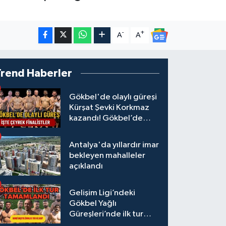
-
+
A
A
Trend Haberler
Gökbel'de olaylı güreşi
Kürşat Şevki Korkmaz
kazandı! Gökbel’de
çeyrek finalistler belli
oldu... Megastar Ali
Antalya'da yıllardır imar
Gürbüz elendi!
bekleyen mahalleler
açıklandı
Gelişim Ligi’ndeki
Gökbel Yağlı
Güreşleri’nde ilk tur
tamamlandı