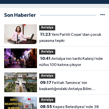
Son Haberler
Antalya
11:23
Yeni Partili Coşar’dan çocuk
yasasına tepki
Antalya
10:41
Antalya’nın tarihi Kaleiçi’nde
nüfus 100 katına çıkıyor
Antalya
09:17
Fettah Tamince'nin
başkanlığındaki Antalya Bilim
Üniversitesi'nde düzen değişti
Antalya
08:55
Kepez Belediyesi'nde 38