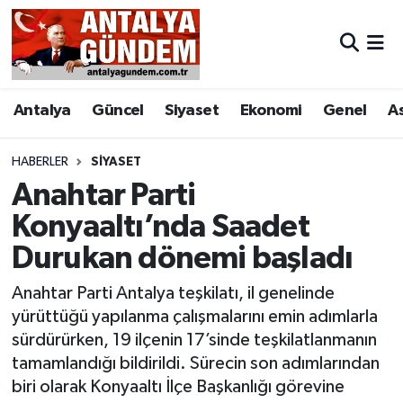
Antalya
Antalya Nöbetçi Eczaneler
Antalya
Güncel
Siyaset
Ekonomi
Genel
A
Asayiş
Antalya Hava Durumu
Bilim & Teknoloji
Antalya Namaz Vakitleri
HABERLER
SIYASET
Anahtar Parti
Bölge
Antalya Trafik Yoğunluk Haritası
Konyaaltı’nda Saadet
Durukan dönemi başladı
EĞİTİM
Süper Lig Puan Durumu ve Fikstür
Anahtar Parti Antalya teşkilatı, il genelinde
Ekonomi
Tüm Manşetler
yürüttüğü yapılanma çalışmalarını emin adımlarla
sürdürürken, 19 ilçenin 17’sinde teşkilatlanmanın
Genel
Son Dakika Haberleri
tamamlandığı bildirildi. Sürecin son adımlarından
biri olarak Konyaaltı İlçe Başkanlığı görevine
Görüntülü Haber
Haber Arşivi