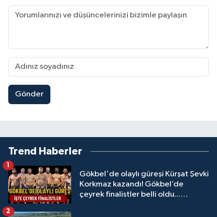
Gönder
Trend Haberler
1
Gökbel'de olaylı güreşi Kürşat Şevki
Korkmaz kazandı! Gökbel’de
çeyrek finalistler belli oldu...
Megastar Ali Gürbüz elendi!
2