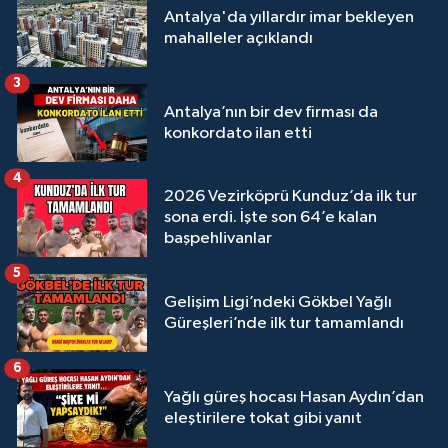
Antalya'da yıllardır imar bekleyen
mahalleler açıklandı
3
Antalya’nın bir dev firması da
konkordato ilan etti
4
2026 Vezirköprü Kunduz’da ilk tur
sona erdi. İşte son 64’e kalan
başpehlivanlar
5
Gelişim Ligi’ndeki Gökbel Yağlı
Güreşleri’nde ilk tur tamamlandı
6
Yağlı güreş hocası Hasan Aydın’dan
eleştirilere tokat gibi yanıt