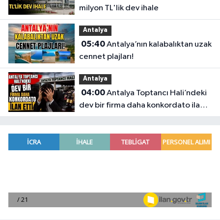
milyon TL'lik dev ihale
Antalya
05:40
Antalya’nın kalabalıktan uzak
cennet plajları!
Antalya
04:00
Antalya Toptancı Hali’ndeki
dev bir firma daha konkordato ilan
etti