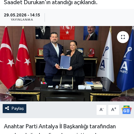
Saadet Durukan’ın atandığı açıklandı.
Güncel
29.05.2026 - 14:15
YAYINLANMA
Kültür & Sanat
Magazin
Resmi İlan
Sağlık & Yaşam
Siyaset
Spor
Paylaş
-
+
A
A
Anahtar Parti Antalya İl Başkanlığı tarafından