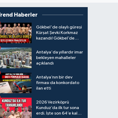
Trend Haberler
Gökbel'de olaylı güreşi
Kürşat Şevki Korkmaz
kazandı! Gökbel’de
çeyrek finalistler belli
oldu... Megastar Ali
Antalya'da yıllardır imar
Gürbüz elendi!
bekleyen mahalleler
açıklandı
Antalya’nın bir dev
firması da konkordato
ilan etti
2026 Vezirköprü
Kunduz’da ilk tur sona
erdi. İşte son 64’e kalan