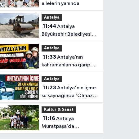
ailelerin yanında
Antalya
11:44
Antalya
Büyükşehir Belediyesi
düğmeye bastı
Antalya
Antalya’da eş zamanlı
11:33
Antalya’nın
çalışma yapıldı
kahramanlarına garip
sorular
Antalya
11:23
Antalya'nın içme
su kaynağında 'Olmaz
bu kadar 'dedirten
Kültür & Sanat
görüntüler
11:16
Antalya
Muratpaşa’da
Aytmatov’un mirası