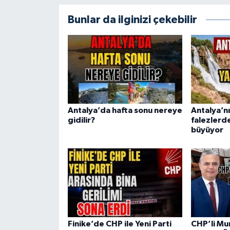
Bunlar da ilginizi çekebilir
Antalya’da hafta sonu nereye
Antalya’n
gidilir?
falezlerd
büyüyor
Finike’de CHP ile Yeni Parti
CHP’li Mu