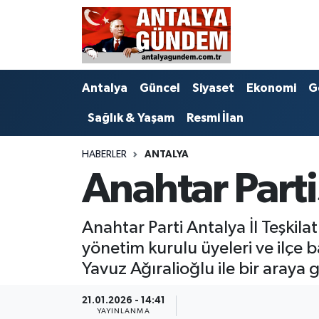
Antalya
Antalya Nöbetçi Eczaneler
Antalya
Güncel
Siyaset
Ekonomi
G
Asayiş
Antalya Hava Durumu
Sağlık & Yaşam
Resmi İlan
Bilim & Teknoloji
Antalya Namaz Vakitleri
HABERLER
ANTALYA
Bölge
Antalya Trafik Yoğunluk Haritası
Anahtar Partis
EĞİTİM
Süper Lig Puan Durumu ve Fikstür
Anahtar Parti Antalya İl Teşkilat
Ekonomi
Tüm Manşetler
yönetim kurulu üyeleri ve ilçe 
Yavuz Ağıralioğlu ile bir araya g
Genel
Son Dakika Haberleri
21.01.2026 - 14:41
Görüntülü Haber
Haber Arşivi
YAYINLANMA