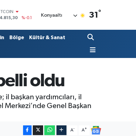
°
OLAR
31
Konyaaltı
7,7436
%0.18
URO
5,2510
%0.32
TERLİN
in
Bölge
Kültür & Sanat
4,4811
%0.38
RAM ALTIN
660.55
%0
İST100
3.779
%-14
ITCOIN
belli oldu
4.815,30
%-0.1
 il başkan yardımcıları, il
enel Merkezi’nde Genel Başkan
-
+
A
A