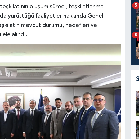
5
 teşkilatının oluşum süreci, teşkilatlanma
hada yürüttüğü faaliyetler hakkında Genel
eşkilatın mevcut durumu, hedefleri ve
ele alındı.
6