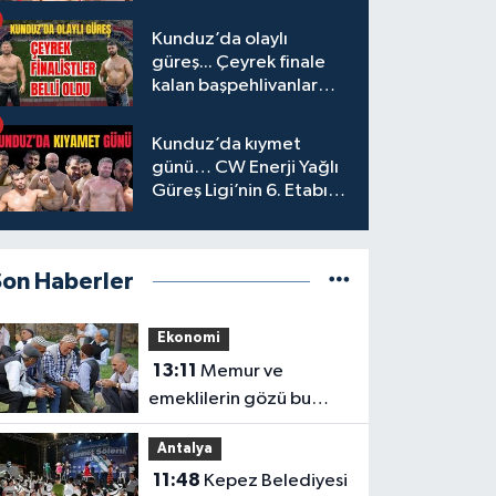
başpehlivanlar
Kunduz’da olaylı
güreş... Çeyrek finale
kalan başpehlivanlar
belli oldu
Kunduz’da kıymet
günü… CW Enerji Yağlı
Güreş Ligi’nin 6. Etabı
öncesi nefesler tutuldu
Son Haberler
Ekonomi
13:11
Memur ve
emeklilerin gözü bu
kararda
Antalya
11:48
Kepez Belediyesi