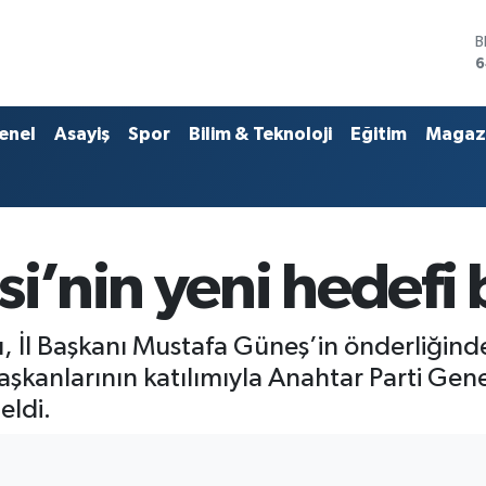
D
4
E
5
S
enel
Asayiş
Spor
Bilim & Teknoloji
Eğitim
Magaz
6
G
6
B
1
B
i’nin yeni hedefi 
6
ı, İl Başkanı Mustafa Güneş’in önderliğinde;
başkanlarının katılımıyla Anahtar Parti G
eldi.