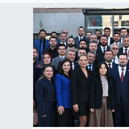
Güncel
Kültür & Sanat
Magazin
Resmi İlan
Sağlık & Yaşam
Siyaset
Spor