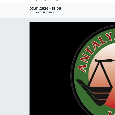
Güncel
03.01.2026 - 18:06
YAYINLANMA
Kültür & Sanat
Magazin
Resmi İlan
Sağlık & Yaşam
Siyaset
Spor