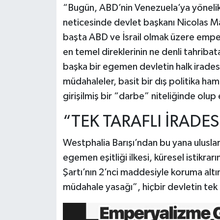
“Bugün, ABD’nin Venezuela’ya yöneli
neticesinde devlet başkanı Nicolas Mad
başta ABD ve İsrail olmak üzere emper
en temel direklerinin ne denli tahriba
başka bir egemen devletin halk irades
müdahaleler, basit bir dış politika ha
girişilmiş bir “darbe” niteliğinde ol
“TEK TARAFLI İRADE
Westphalia Barışı’ndan bu yana uluslar
egemen eşitliği ilkesi, küresel istikrar
Şartı’nın 2’nci maddesiyle koruma altına
müdahale yasağı”, hiçbir devletin tek 