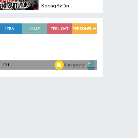
Kocagöz’ün
programında CHP var
Yeni Parti yok