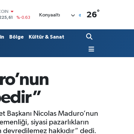
°
LAR
26
Konyaaltı
7143
%0.16
RO
0317
%-0.02
RLİN
in
Bölge
Kültür & Sanat
2463
%0.07
M ALTIN
0.40
%0.45
T100
799
%70
COIN
uro’nun
225,61
%-0.63
bedir”
let Başkanı Nicolas Maduro’nun
emenliği, siyasi pazarlıkların
un devredilemez hakkıdır” dedi.