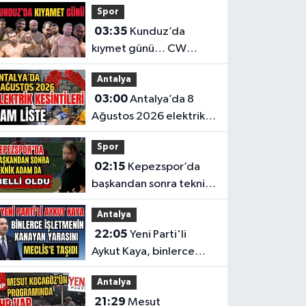
Spor
şikayet
03:35
Kunduz’da
kıymet günü… CW
Enerji Yağlı Güreş
Antalya
Ligi’nin 6. Etabı öncesi
03:00
Antalya’da 8
nefesler tutuldu
Ağustos 2026 elektrik
kesintilerinin tam listesi
Spor
02:15
Kepezspor’da
başkandan sonra teknik
adam da belli oldu
Antalya
22:05
Yeni Parti'li
Aykut Kaya, binlerce
işletmenin kanayan
Antalya
yarasını Meclis'e taşıdı
21:29
Mesut