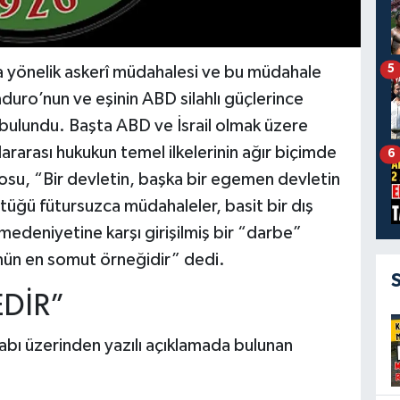
5
 yönelik askerî müdahalesi ve bu müdahale
uro’nun ve eşinin ABD silahlı güçlerince
a bulundu. Başta ABD ve İsrail olmak üzere
ararası hukukun temel ilkelerinin ağır biçimde
6
rosu, “Bir devletin, başka bir egemen devletin
ttüğü fütursuzca müdahaleler, basit bir dış
 medeniyetine karşı girişilmiş bir “darbe”
mün en somut örneğidir” dedi.
EDİR”
abı üzerinden yazılı açıklamada bulunan