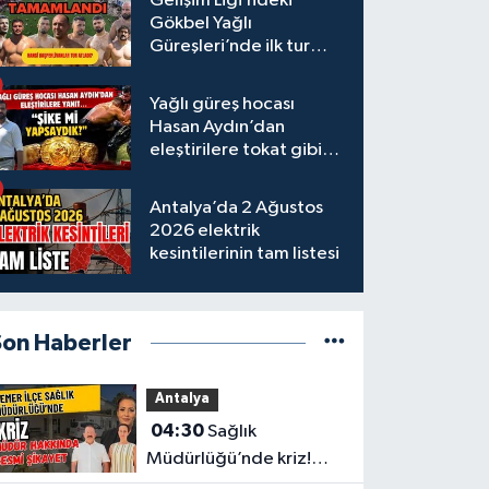
Gelişim Ligi’ndeki
Gökbel Yağlı
Güreşleri’nde ilk tur
tamamlandı
Yağlı güreş hocası
Hasan Aydın’dan
eleştirilere tokat gibi
yanıt
Antalya’da 2 Ağustos
2026 elektrik
kesintilerinin tam listesi
Son Haberler
Antalya
04:30
Sağlık
Müdürlüğü’nde kriz!
Müdür hakkında resmi