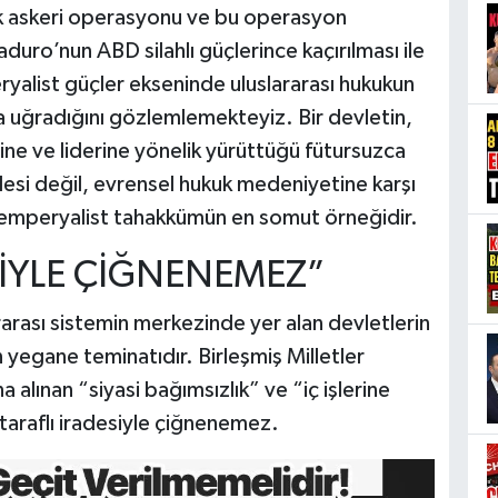
k askeri operasyonu ve bu operasyon
uro’nun ABD silahlı güçlerince kaçırılması ile
yalist güçler ekseninde uluslararası hukukun
ta uğradığını gözlemlemekteyiz. Bir devletin,
ine ve liderine yönelik yürüttüğü fütursuzca
mlesi değil, evrensel hukuk medeniyetine karşı
up emperyalist tahakkümün en somut örneğidir.
SİYLE ÇİĞNENEMEZ”
arası sistemin merkezinde yer alan devletlerin
ın yegane teminatıdır. Birleşmiş Milletler
 alınan “siyasi bağımsızlık” ve “iç işlerine
taraflı iradesiyle çiğnenemez.