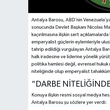
Antalya Barosu, ABD’nin Venezuela’ya
sonucunda Devlet Başkanı Nicolas Mad
kaçırılmasına ilişkin sert açıklamalard
emperyalist güçlerin eylemleriyle ulusl
tahrip edildiği vurgulayan Antalya Ba
halk iradesine ve liderine yönelik yürü
politika hamlesi değil, evrensel hukuk
niteliğinde olup emperyalist tahakkü
“DARBE NİTELİĞİND
Konuya ilişkin resmi sosyal medya hes
Antalya Barosu şu sözlere yer verdi: