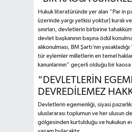
Hukuk literatüründe yer alan “Par in 
üzerinde yargı yetkisi yoktur) kuralı v
sınırları, devletlerin birbirine tahakkü
devlet başkanının başına ödül konulma
alıkonulması, BM Şartı’nın yasakladığ
tür eylemler milletlerin en temel hak
kanunlarının” geçerli olduğu bir kaosa
“DEVLETLERİN EGEM
DEVREDİLEMEZ HAKK
Devletlerin egemenliği, siyasi pazarlıkl
uluslararası toplumun ve her ulusun de
gölgesinden kurtulduğu ve hukukun evr
yaşam bulacaktır.