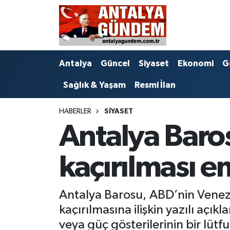
Antalya
Antalya Nöbetçi Eczaneler
Antalya
Güncel
Siyaset
Ekonomi
G
Asayiş
Antalya Hava Durumu
Sağlık & Yaşam
Resmi İlan
Bilim & Teknoloji
Antalya Namaz Vakitleri
HABERLER
SIYASET
Bölge
Antalya Trafik Yoğunluk Haritası
Antalya Baro
EĞİTİM
Süper Lig Puan Durumu ve Fikstür
kaçırılması e
Ekonomi
Tüm Manşetler
Antalya Barosu, ABD’nin Venez
Genel
Son Dakika Haberleri
kaçırılmasına ilişkin yazılı açık
Görüntülü Haber
Haber Arşivi
veya güç gösterilerinin bir lüt