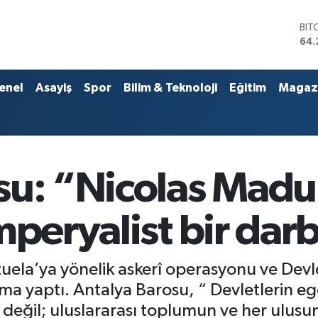
DO
47,
EU
55,
STE
enel
Asayiş
Spor
Bilim & Teknoloji
Eğitim
Magaz
64,
GRA
651
BİS
13.
BIT
su: “Nicolas Mad
64.
mperyalist bir dar
uela’ya yönelik askerî operasyonu ve Dev
lama yaptı. Antalya Barosu, “ Devletlerin eg
fu değil; uluslararası toplumun ve her ulus