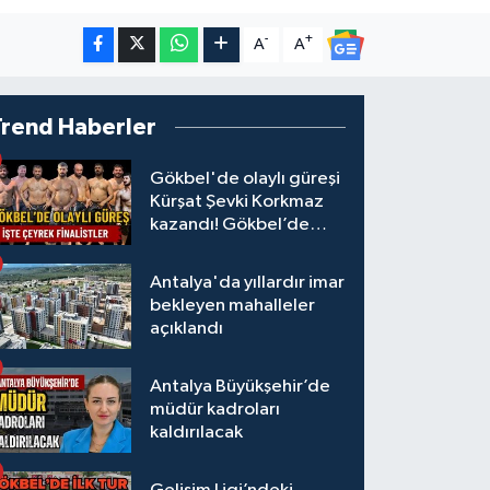
-
+
A
A
Trend Haberler
Gökbel'de olaylı güreşi
Kürşat Şevki Korkmaz
kazandı! Gökbel’de
çeyrek finalistler belli
oldu... Megastar Ali
Antalya'da yıllardır imar
Gürbüz elendi!
bekleyen mahalleler
açıklandı
Antalya Büyükşehir’de
müdür kadroları
kaldırılacak