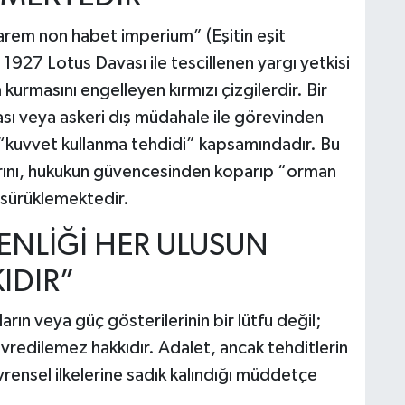
parem non habet imperium” (Eşitin eşit
e 1927 Lotus Davası ile tescillenen yargı yetkisi
m kurmasını engelleyen kırmızı çizgilerdir. Bir
sı veya askeri dış müdahale ile görevinden
ı “kuvvet kullanma tehdidi” kapsamındadır. Bu
larını, hukukun güvencesinden koparıp “orman
 sürüklemektedir.
ENLİĞİ HER ULUSUN
IDIR”
arın veya güç gösterilerinin bir lütfu değil;
vredilemez hakkıdır. Adalet, ancak tehditlerin
ensel ilkelerine sadık kalındığı müddetçe