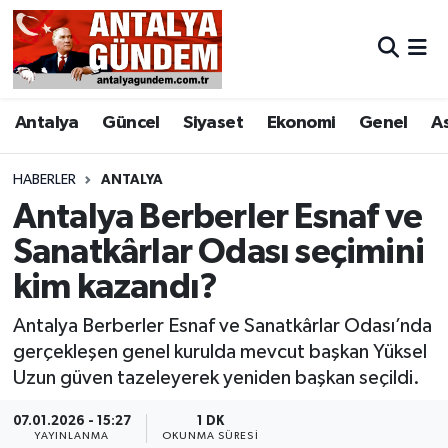
Antalya
Antalya Nöbetçi Eczaneler
Antalya
Güncel
Siyaset
Ekonomi
Genel
A
Asayiş
Antalya Hava Durumu
Bilim & Teknoloji
Antalya Namaz Vakitleri
HABERLER
ANTALYA
Antalya Berberler Esnaf ve
Bölge
Antalya Trafik Yoğunluk Haritası
Sanatkârlar Odası seçimini
kim kazandı?
EĞİTİM
Süper Lig Puan Durumu ve Fikstür
Antalya Berberler Esnaf ve Sanatkârlar Odası’nda
Ekonomi
Tüm Manşetler
gerçekleşen genel kurulda mevcut başkan Yüksel
Uzun güven tazeleyerek yeniden başkan seçildi.
Genel
Son Dakika Haberleri
07.01.2026 - 15:27
1 DK
Görüntülü Haber
Haber Arşivi
YAYINLANMA
OKUNMA SÜRESI