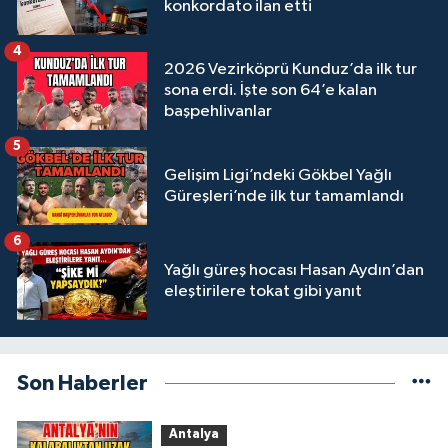
konkordato ilan etti
4
2026 Vezirköprü Kunduz’da ilk tur
sona erdi. İşte son 64’e kalan
başpehlivanlar
5
Gelişim Ligi’ndeki Gökbel Yağlı
Güreşleri’nde ilk tur tamamlandı
6
Yağlı güreş hocası Hasan Aydın’dan
eleştirilere tokat gibi yanıt
Son Haberler
Antalya