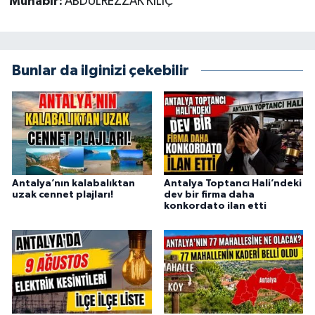
Muhabir:
ABDULREZZAK KILIÇ
Bunlar da ilginizi çekebilir
Antalya’nın kalabalıktan
Antalya Toptancı Hali’ndeki
uzak cennet plajları!
dev bir firma daha
konkordato ilan etti