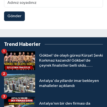
Gönder
Trend Haberler
1
Gökbel'de olaylı güreşi Kürşat Şevki
Korkmaz kazandı! Gökbel’de
çeyrek finalistler belli oldu...
Megastar Ali Gürbüz elendi!
2
Antalya'da yıllardır imar bekleyen
mahalleler açıklandı
3
Antalya’nın bir dev firması da