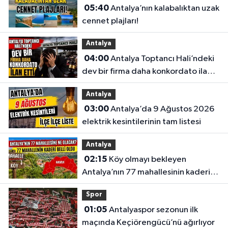
05:40
Antalya’nın kalabalıktan uzak
cennet plajları!
Antalya
04:00
Antalya Toptancı Hali’ndeki
dev bir firma daha konkordato ilan
etti
Antalya
03:00
Antalya’da 9 Ağustos 2026
elektrik kesintilerinin tam listesi
Antalya
02:15
Köy olmayı bekleyen
Antalya’nın 77 mahallesinin kaderi
belli oldu
Spor
01:05
Antalyaspor sezonun ilk
maçında Keçiörengücü’nü ağırlıyor