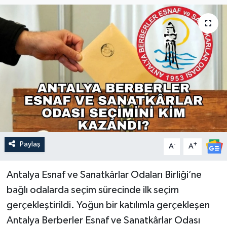
Güncel
Kültür & Sanat
Magazin
Resmi İlan
Sağlık & Yaşam
Paylaş
-
+
A
A
Siyaset
Spor
Antalya Esnaf ve Sanatkârlar Odaları Birliği’ne
bağlı odalarda seçim sürecinde ilk seçim
gerçekleştirildi. Yoğun bir katılımla gerçekleşen
Antalya Berberler Esnaf ve Sanatkârlar Odası