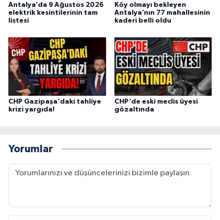
Antalya’da 9 Ağustos 2026
Köy olmayı bekleyen
elektrik kesintilerinin tam
Antalya’nın 77 mahallesinin
listesi
kaderi belli oldu
CHP Gazipaşa'daki tahliye
CHP'de eski meclis üyesi
krizi yargıda!
gözaltında
Yorumlar