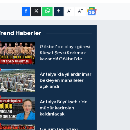
-
+
A
A
Trend Haberler
Gökbel'de olaylı güreşi
Kürşat Şevki Korkmaz
kazandı! Gökbel’de
çeyrek finalistler belli
oldu... Megastar Ali
Antalya'da yıllardır imar
Gürbüz elendi!
bekleyen mahalleler
açıklandı
Antalya Büyükşehir’de
müdür kadroları
kaldırılacak
Gelişim Ligi’ndeki