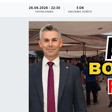
26.06.2026 - 22:30
5 DK
Güncel
YAYINLANMA
OKUNMA SÜRESI
Kültür & Sanat
Magazin
Resmi İlan
Sağlık & Yaşam
Siyaset
Spor