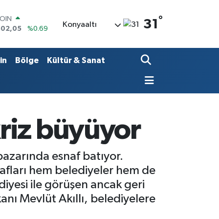
°
AR
31
Konyaaltı
6006
%0.06
O
0250
%0.02
RLİN
in
Bölge
Kültür & Sanat
2398
%0.2
M ALTIN
3.94
%0.32
T100
768
%48
COIN
riz büyüyor
602,05
%0.69
pazarında esnaf batıyor.
afları hem belediyeler hem de
iyesi ile görüşen ancak geri
nı Mevlüt Akıllı, belediyelere