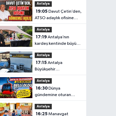
Antalya
soruşturmasında 2
19:05
Davut Çetin’den,
şüpheli serbest bırakıldı
ATSO adaylık ofisine
görkemli açılış
Antalya
17:19
Antalya’nın
kardeş kentinde büyük
tanıtım
Antalya
17:15
Antalya
Büyükşehir
Belediyesi’nden
Antalya
üreticilere ücretsiz
16:30
Dünya
destek
gündemine oturan
Antalya teleferiğinin
Antalya
son durumu belli oldu
16:25
Manavgat