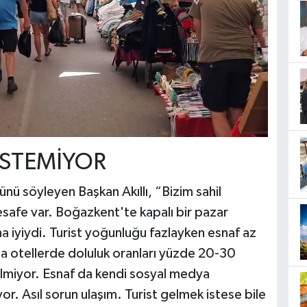
 İSTEMİYOR
nü söyleyen Başkan Akıllı, “Bizim sahil
esafe var. Boğazkent'te kapalı bir pazar
ha iyiydi. Turist yoğunluğu fazlayken esnaf az
da otellerde doluluk oranları yüzde 20-30
gelmiyor. Esnaf da kendi sosyal medya
or. Asıl sorun ulaşım. Turist gelmek istese bile