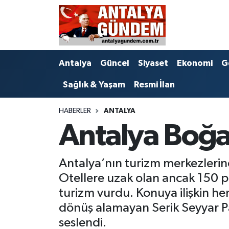
Antalya
Antalya Nöbetçi Eczaneler
Antalya
Güncel
Siyaset
Ekonomi
G
Asayiş
Antalya Hava Durumu
Sağlık & Yaşam
Resmi İlan
Bilim & Teknoloji
Antalya Namaz Vakitleri
HABERLER
ANTALYA
Bölge
Antalya Trafik Yoğunluk Haritası
Antalya Boğa
EĞİTİM
Süper Lig Puan Durumu ve Fikstür
Antalya’nın turizm merkezlerin
Ekonomi
Tüm Manşetler
Otellere uzak olan ancak 150 p
turizm vurdu. Konuya ilişkin he
Genel
Son Dakika Haberleri
dönüş alamayan Serik Seyyar Paz
seslendi.
Görüntülü Haber
Haber Arşivi