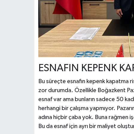
ESNAFIN KEPENK KAP
Bu süreçte esnafın kepenk kapatma ri
zor durumda. Özellikle Boğazkent Paza
esnaf var ama bunların sadece 50 kadar
herhangi bir çalışma yapmıyor. Pazarı
adına hiçbir çaba yok. Buna rağmen işga
Bu da esnaf için ayrı bir maliyet oluşt