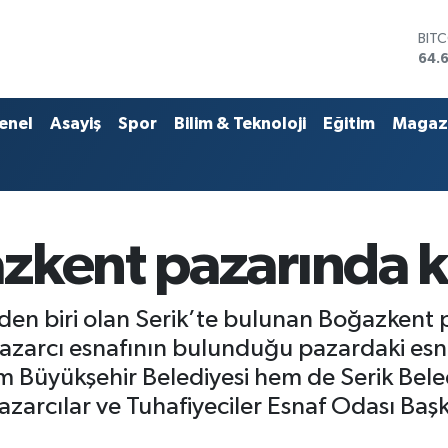
DOL
47,
EUR
55,
STE
enel
Asayiş
Spor
Bilim & Teknoloji
Eğitim
Magaz
64,
GRA
651
BİS
13.
BIT
zkent pazarında k
64.
den biri olan Serik’te bulunan Boğazkent 
azarcı esnafının bulunduğu pazardaki esn
m Büyükşehir Belediyesi hem de Serik Beled
arcılar ve Tuhafiyeciler Esnaf Odası Başka