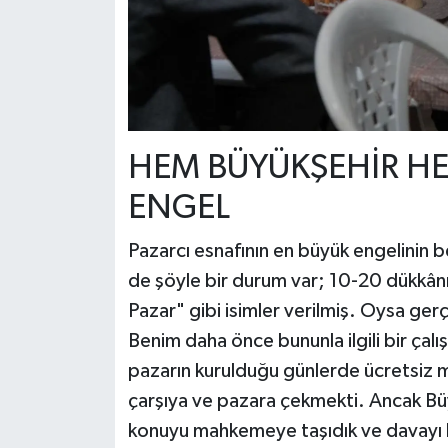
HEM BÜYÜKŞEHİR HE
ENGEL
Pazarcı esnafının en büyük engelinin be
de şöyle bir durum var; 10-20 dükkân
Pazar" gibi isimler verilmiş. Oysa ger
Benim daha önce bununla ilgili bir çal
pazarın kurulduğu günlerde ücretsiz mü
çarşıya ve pazara çekmekti. Ancak Büy
konuyu mahkemeye taşıdık ve davayı 