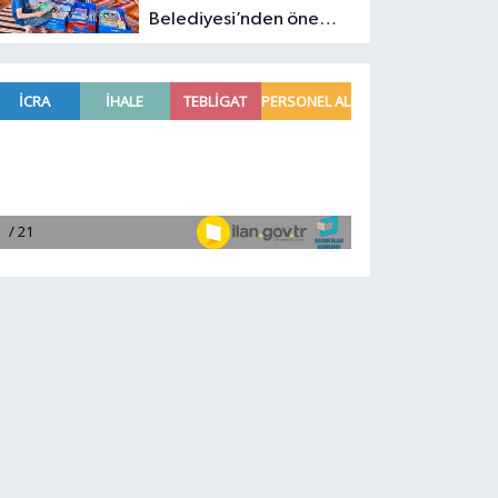
Belediyesi’nden önemli
eğitim