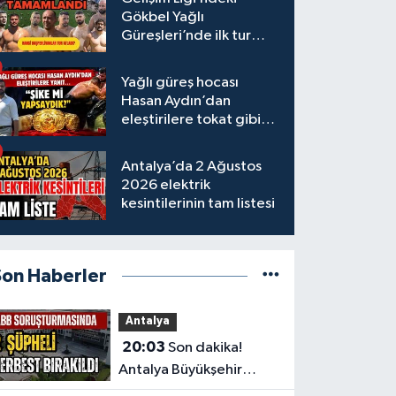
Gökbel Yağlı
Güreşleri’nde ilk tur
tamamlandı
Yağlı güreş hocası
Hasan Aydın’dan
eleştirilere tokat gibi
yanıt
Antalya’da 2 Ağustos
2026 elektrik
kesintilerinin tam listesi
Son Haberler
Antalya
20:03
Son dakika!
Antalya Büyükşehir
Belediyesi