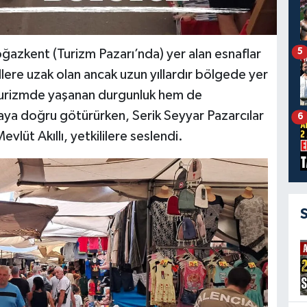
5
oğazkent (Turizm Pazarı’nda) yer alan esnaflar
lere uzak olan ancak uzun yıllardır bölgede yer
 turizmde yaşanan durgunluk hem de
maya doğru götürürken, Serik Seyyar Pazarcılar
6
vlüt Akıllı, yetkililere seslendi.