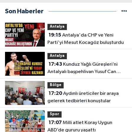
Son Haberler
Antalya
19:15
Antalya'da CHP ve Yeni
Parti'yi Mesut Kocagöz buluşturdu
Antalya
17:43
Kunduz Yağlı Güreşleri’ni
Antalyalı başpehlivan Yusuf Can
Zeybek kazandı
Bölge
17:20
Aydınlı üreticiler bir araya
gelerek tedbirleri konuştular
Spor
17:07
Milli atlet Koray Uygun
ABD’de gururu yaşattı