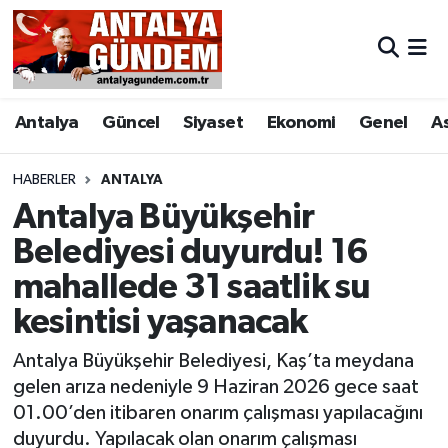
Antalya
Antalya Nöbetçi Eczaneler
Antalya
Güncel
Siyaset
Ekonomi
Genel
A
Asayiş
Antalya Hava Durumu
Bilim & Teknoloji
Antalya Namaz Vakitleri
HABERLER
ANTALYA
Antalya Büyükşehir
Bölge
Antalya Trafik Yoğunluk Haritası
Belediyesi duyurdu! 16
mahallede 31 saatlik su
EĞİTİM
Süper Lig Puan Durumu ve Fikstür
kesintisi yaşanacak
Ekonomi
Tüm Manşetler
Antalya Büyükşehir Belediyesi, Kaş’ta meydana
Genel
Son Dakika Haberleri
gelen arıza nedeniyle 9 Haziran 2026 gece saat
01.00’den itibaren onarım çalışması yapılacağını
Görüntülü Haber
Haber Arşivi
duyurdu. Yapılacak olan onarım çalışması