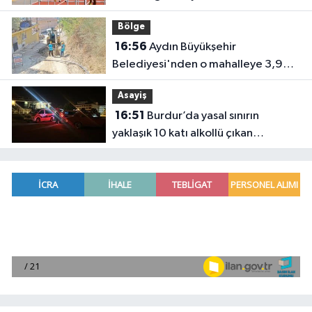
Bölge
16:56
Aydın Büyükşehir
Belediyesi'nden o mahalleye 3,9
milyon TL’lik yatırım
Asayiş
16:51
Burdur’da yasal sınırın
yaklaşık 10 katı alkollü çıkan
sürücüye büyük ceza