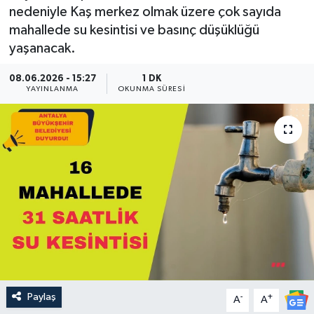
nedeniyle Kaş merkez olmak üzere çok sayıda
Güncel
mahallede su kesintisi ve basınç düşüklüğü
yaşanacak.
Kültür & Sanat
08.06.2026 - 15:27
1 DK
YAYINLANMA
OKUNMA SÜRESI
Magazin
Resmi İlan
Sağlık & Yaşam
Siyaset
Spor
Paylaş
-
+
A
A