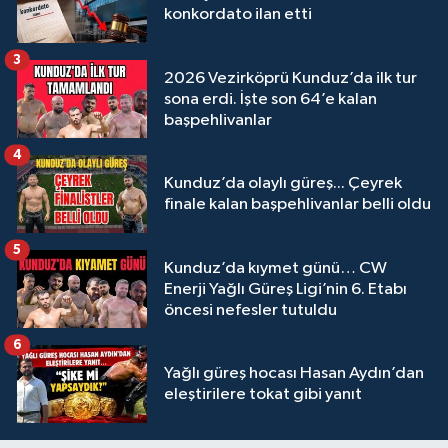
konkordato ilan etti
3
2026 Vezirköprü Kunduz’da ilk tur
sona erdi. İşte son 64’e kalan
başpehlivanlar
4
Kunduz’da olaylı güreş... Çeyrek
finale kalan başpehlivanlar belli oldu
5
Kunduz’da kıymet günü… CW
Enerji Yağlı Güreş Ligi’nin 6. Etabı
öncesi nefesler tutuldu
6
Yağlı güreş hocası Hasan Aydın’dan
eleştirilere tokat gibi yanıt