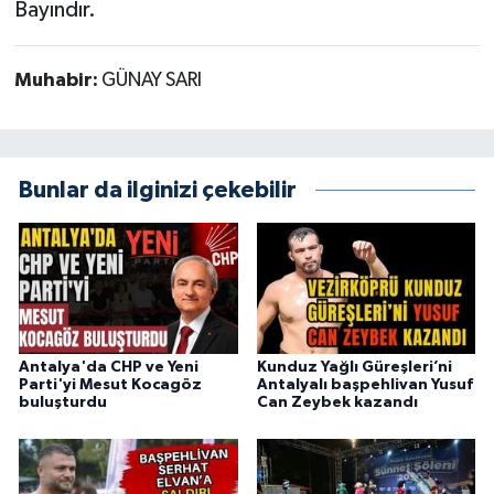
Bayındır.
Muhabir:
GÜNAY SARI
Bunlar da ilginizi çekebilir
Antalya'da CHP ve Yeni
Kunduz Yağlı Güreşleri’ni
Parti'yi Mesut Kocagöz
Antalyalı başpehlivan Yusuf
buluşturdu
Can Zeybek kazandı