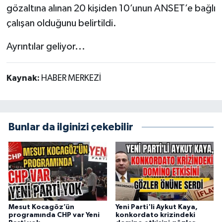
gözaltına alınan 20 kişiden 10’unun ANSET’e bağlı
çalışan olduğunu belirtildi.
Ayrıntılar geliyor...
Kaynak:
HABER MERKEZİ
Bunlar da ilginizi çekebilir
Mesut Kocagöz’ün
Yeni Parti'li Aykut Kaya,
programında CHP var Yeni
konkordato krizindeki