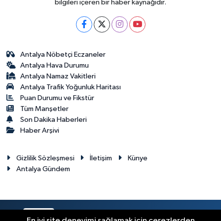
bilgileri içeren bir haber kaynağıdır.
Antalya Nöbetçi Eczaneler
Antalya Hava Durumu
Antalya Namaz Vakitleri
Antalya Trafik Yoğunluk Haritası
Puan Durumu ve Fikstür
Tüm Manşetler
Son Dakika Haberleri
Haber Arşivi
Gizlilik Sözleşmesi
İletişim
Künye
Antalya Gündem
RSS
Copyright © 2024. Her hakkı saklıdır.
En iyi site deneyimi sağlamak için çerezlerden