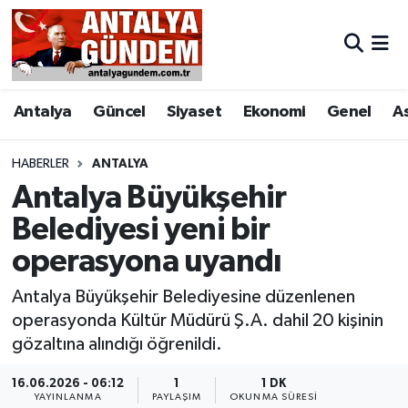
Antalya
Antalya Nöbetçi Eczaneler
Antalya
Güncel
Siyaset
Ekonomi
Genel
A
Asayiş
Antalya Hava Durumu
Bilim & Teknoloji
Antalya Namaz Vakitleri
HABERLER
ANTALYA
Antalya Büyükşehir
Bölge
Antalya Trafik Yoğunluk Haritası
Belediyesi yeni bir
operasyona uyandı
EĞİTİM
Süper Lig Puan Durumu ve Fikstür
Antalya Büyükşehir Belediyesine düzenlenen
Ekonomi
Tüm Manşetler
operasyonda Kültür Müdürü Ş.A. dahil 20 kişinin
gözaltına alındığı öğrenildi.
Genel
Son Dakika Haberleri
16.06.2026 - 06:12
1
1 DK
Görüntülü Haber
Haber Arşivi
YAYINLANMA
PAYLAŞIM
OKUNMA SÜRESI