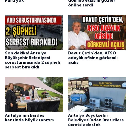
Parti yok
domino etkisini gözler
önüne serdi
Son dakika! Antalya
Davut Çetin’den, ATSO
Büyükşehir Belediyesi
adaylık ofisine görkemli
soruşturmasında 2 şüpheli
açılış
serbest bırakıldı
Antalya’nın kardeş
Antalya Büyükşehir
kentinde büyük tanıtım
Belediyesi’nden üreticilere
ücretsiz destek