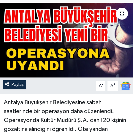
Güncel
Kültür & Sanat
Magazin
Resmi İlan
Sağlık & Yaşam
Paylaş
-
+
A
A
Siyaset
Spor
Antalya Büyükşehir Belediyesine sabah
saatlerinde bir operasyon daha düzenlendi.
Operasyonda Kültür Müdürü Ş.A. dahil 20 kişinin
gözaltına alındığını öğrenildi. Öte yandan