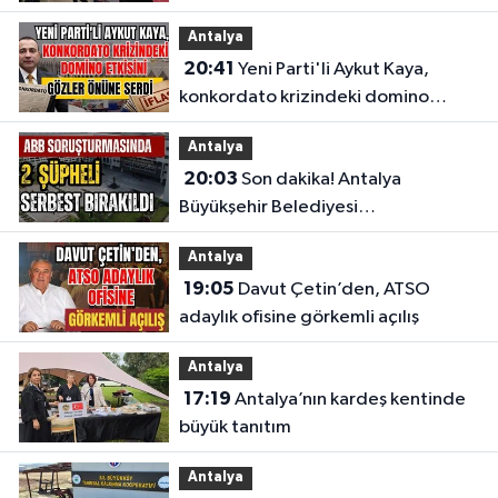
Antalya
20:41
Yeni Parti'li Aykut Kaya,
konkordato krizindeki domino
etkisini gözler önüne serdi
Antalya
20:03
Son dakika! Antalya
Büyükşehir Belediyesi
soruşturmasında 2 şüpheli serbest
Antalya
bırakıldı
19:05
Davut Çetin’den, ATSO
adaylık ofisine görkemli açılış
Antalya
17:19
Antalya’nın kardeş kentinde
büyük tanıtım
Antalya