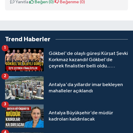
Yanıtla
Beğen (
0
)
Beğenme (
0
)
Trend Haberler
1
Gökbel'de olaylı güreşi Kürşat Şevki
Korkmaz kazandı! Gökbel’de
çeyrek finalistler belli oldu...
Megastar Ali Gürbüz elendi!
2
Antalya'da yıllardır imar bekleyen
mahalleler açıklandı
3
Antalya Büyükşehir’de müdür
kadroları kaldırılacak
4