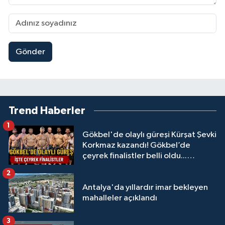
Gönder
Trend Haberler
1
Gökbel'de olaylı güreşi Kürşat Şevki
Korkmaz kazandı! Gökbel’de
çeyrek finalistler belli oldu...
Megastar Ali Gürbüz elendi!
2
Antalya'da yıllardır imar bekleyen
mahalleler açıklandı
3