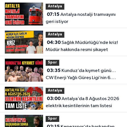
Antalya
07:15
Antalya nostalji tramvayını
geri istiyor
Antalya
04:30
Sağlık Müdürlüğü’nde kriz!
Müdür hakkında resmi şikayet
Spor
03:35
Kunduz’da kıymet günü…
CW Enerji Yağlı Güreş Ligi’nin 6.
Etabı öncesi nefesler tutuldu
Antalya
03:00
Antalya’da 8 Ağustos 2026
elektrik kesintilerinin tam listesi
Spor
02:15
Kepezspor’da başkandan