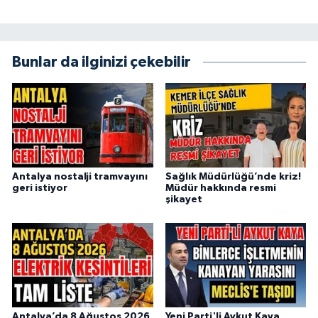
Bunlar da ilginizi çekebilir
Antalya nostalji tramvayını
Sağlık Müdürlüğü’nde kriz!
geri istiyor
Müdür hakkında resmi
şikayet
Antalya’da 8 Ağustos 2026
Yeni Parti'li Aykut Kaya,