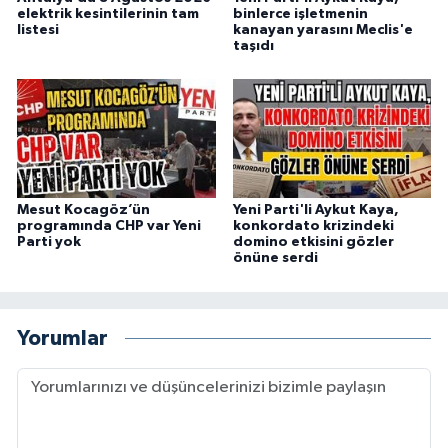
elektrik kesintilerinin tam
binlerce işletmenin
listesi
kanayan yarasını Meclis'e
taşıdı
Mesut Kocagöz’ün
Yeni Parti'li Aykut Kaya,
programında CHP var Yeni
konkordato krizindeki
Parti yok
domino etkisini gözler
önüne serdi
Yorumlar