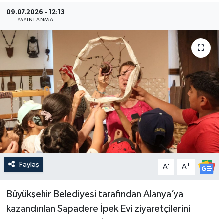
09.07.2026 - 12:13
Güncel
YAYINLANMA
Kültür & Sanat
Magazin
Resmi İlan
Sağlık & Yaşam
Siyaset
Paylaş
-
+
Spor
A
A
Büyükşehir Belediyesi tarafından Alanya’ya
kazandırılan Sapadere İpek Evi ziyaretçilerini