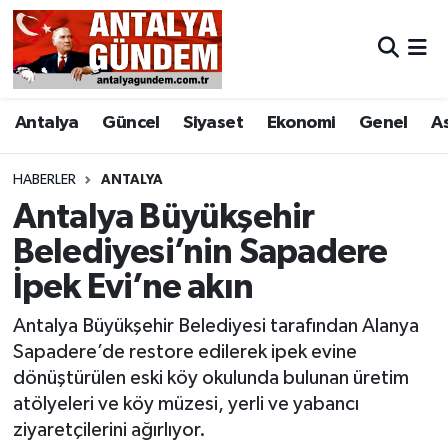
Antalya
Antalya Nöbetçi Eczaneler
Antalya
Güncel
Siyaset
Ekonomi
Genel
A
Asayiş
Antalya Hava Durumu
Bilim & Teknoloji
Antalya Namaz Vakitleri
HABERLER
ANTALYA
Antalya Büyükşehir
Bölge
Antalya Trafik Yoğunluk Haritası
Belediyesi’nin Sapadere
İpek Evi’ne akın
EĞİTİM
Süper Lig Puan Durumu ve Fikstür
Antalya Büyükşehir Belediyesi tarafından Alanya
Ekonomi
Tüm Manşetler
Sapadere’de restore edilerek ipek evine
dönüştürülen eski köy okulunda bulunan üretim
Genel
Son Dakika Haberleri
atölyeleri ve köy müzesi, yerli ve yabancı
ziyaretçilerini ağırlıyor.
Görüntülü Haber
Haber Arşivi