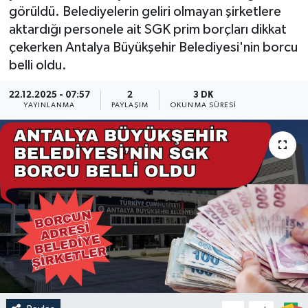
görüldü. Belediyelerin geliri olmayan şirketlere
Güncel
aktardığı personele ait SGK prim borçları dikkat
çekerken Antalya Büyükşehir Belediyesi'nin borcu
Kültür & Sanat
belli oldu.
Magazin
22.12.2025 - 07:57
2
3 DK
YAYINLANMA
PAYLAŞIM
OKUNMA SÜRESI
Resmi İlan
Sağlık & Yaşam
Siyaset
Spor