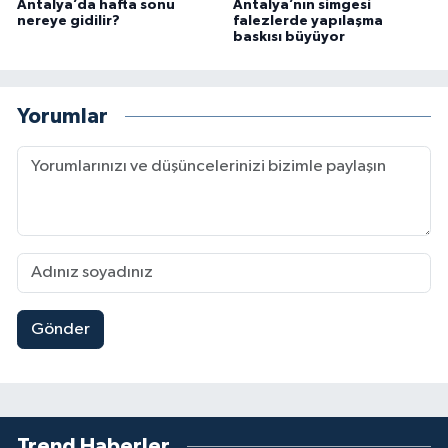
Antalya’da hafta sonu
Antalya’nın simgesi
nereye gidilir?
falezlerde yapılaşma
baskısı büyüyor
Yorumlar
Gönder
Trend Haberler