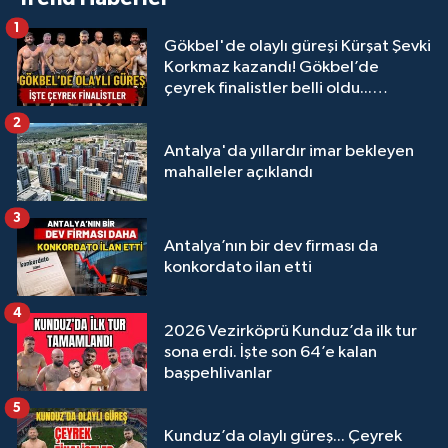
1
Gökbel'de olaylı güreşi Kürşat Şevki
Korkmaz kazandı! Gökbel’de
çeyrek finalistler belli oldu...
Megastar Ali Gürbüz elendi!
2
Antalya'da yıllardır imar bekleyen
mahalleler açıklandı
3
Antalya’nın bir dev firması da
konkordato ilan etti
4
2026 Vezirköprü Kunduz’da ilk tur
sona erdi. İşte son 64’e kalan
başpehlivanlar
5
Kunduz’da olaylı güreş... Çeyrek