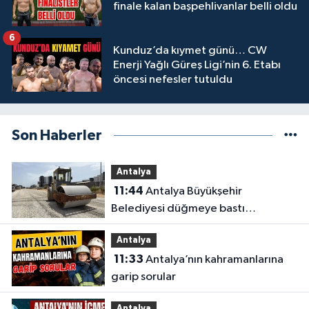
finale kalan başpehlivanlar belli oldu
6
Kunduz’da kıymet günü… CW
Enerji Yağlı Güreş Ligi’nin 6. Etabı
öncesi nefesler tutuldu
Son Haberler
Antalya
11:44
Antalya Büyükşehir
Belediyesi düğmeye bastı
Antalya’da eş zamanlı çalışma
Antalya
yapıldı
11:33
Antalya’nın kahramanlarına
garip sorular
Antalya