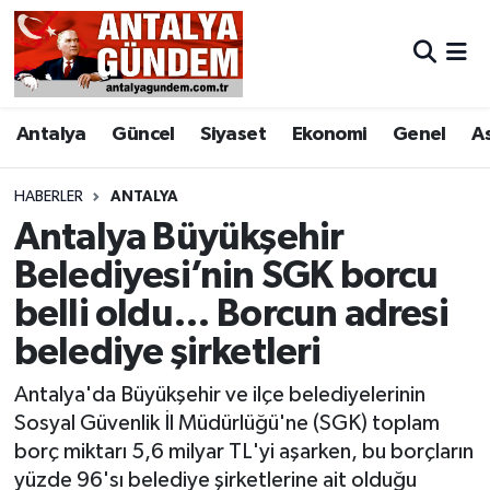
Antalya
Antalya Nöbetçi Eczaneler
Antalya
Güncel
Siyaset
Ekonomi
Genel
A
Asayiş
Antalya Hava Durumu
Bilim & Teknoloji
Antalya Namaz Vakitleri
HABERLER
ANTALYA
Antalya Büyükşehir
Bölge
Antalya Trafik Yoğunluk Haritası
Belediyesi’nin SGK borcu
belli oldu… Borcun adresi
EĞİTİM
Süper Lig Puan Durumu ve Fikstür
belediye şirketleri
Ekonomi
Tüm Manşetler
Antalya'da Büyükşehir ve ilçe belediyelerinin
Genel
Son Dakika Haberleri
Sosyal Güvenlik İl Müdürlüğü'ne (SGK) toplam
borç miktarı 5,6 milyar TL'yi aşarken, bu borçların
Görüntülü Haber
Haber Arşivi
yüzde 96'sı belediye şirketlerine ait olduğu