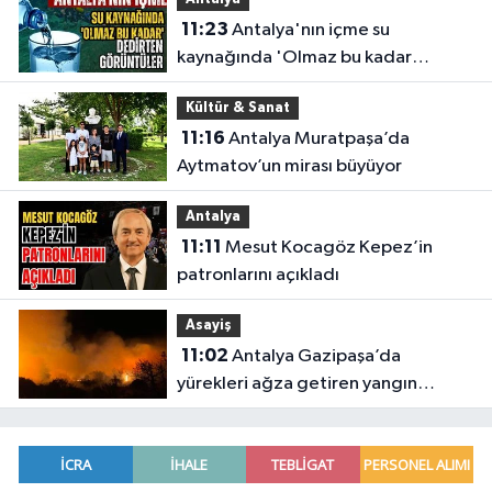
11:23
Antalya'nın içme su
kaynağında 'Olmaz bu kadar
'dedirten görüntüler
Kültür & Sanat
11:16
Antalya Muratpaşa’da
Aytmatov’un mirası büyüyor
Antalya
11:11
Mesut Kocagöz Kepez’in
patronlarını açıkladı
Asayiş
11:02
Antalya Gazipaşa’da
yürekleri ağza getiren yangın
söndürüldü