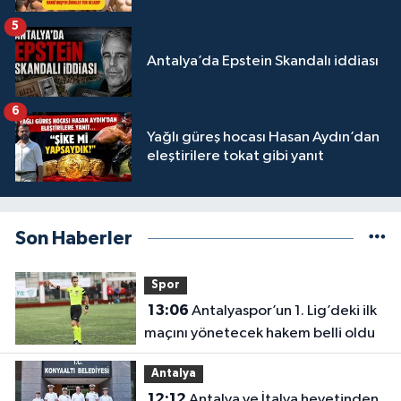
5
Antalya’da Epstein Skandalı iddiası
6
Yağlı güreş hocası Hasan Aydın’dan
eleştirilere tokat gibi yanıt
Son Haberler
Spor
13:06
Antalyaspor’un 1. Lig’deki ilk
maçını yönetecek hakem belli oldu
Antalya
12:12
Antalya ve İtalya heyetinden