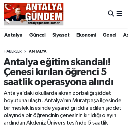
Antalya
Antalya Nöbetçi Eczaneler
Antalya
Güncel
Siyaset
Ekonomi
Genel
A
Asayiş
Antalya Hava Durumu
Bilim & Teknoloji
Antalya Namaz Vakitleri
HABERLER
ANTALYA
Antalya eğitim skandalı!
Bölge
Antalya Trafik Yoğunluk Haritası
Çenesi kırılan öğrenci 5
saatlik operasyona alındı
EĞİTİM
Süper Lig Puan Durumu ve Fikstür
Antalya’daki okullarda akran zorbalığı şiddet
Ekonomi
Tüm Manşetler
boyutuna ulaştı. Antalya’nın Muratpaşa ilçesinde
bir meslek lisesinde yaşandığı iddia edilen şiddet
Genel
Son Dakika Haberleri
olayında bir öğrencinin çenesinin kırıldığı olayın
ardından Akdeniz Üniversitesi’nde 5 saatlik
Görüntülü Haber
Haber Arşivi