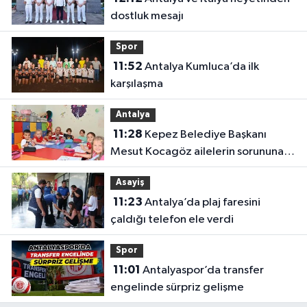
dostluk mesajı
Spor
11:52
Antalya Kumluca’da ilk
karşılaşma
Antalya
11:28
Kepez Belediye Başkanı
Mesut Kocagöz ailelerin sorununa
çözüm arıyor
Asayiş
11:23
Antalya’da plaj faresini
çaldığı telefon ele verdi
Spor
11:01
Antalyaspor’da transfer
engelinde sürpriz gelişme