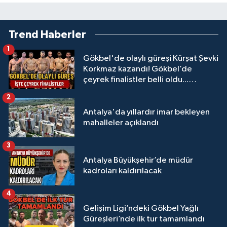
Trend Haberler
1
Gökbel'de olaylı güreşi Kürşat Şevki
Korkmaz kazandı! Gökbel’de
çeyrek finalistler belli oldu...
Megastar Ali Gürbüz elendi!
2
Antalya'da yıllardır imar bekleyen
mahalleler açıklandı
3
Antalya Büyükşehir’de müdür
kadroları kaldırılacak
4
Gelişim Ligi’ndeki Gökbel Yağlı
Güreşleri’nde ilk tur tamamlandı