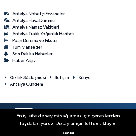
Antalya Nöbetçi Eczaneler
Antalya Hava Durumu
Antalya Namaz Vakitleri
Antalya Trafik Yoğunluk Haritası
Puan Durumu ve Fikstür
Tüm Manşetler
Son Dakika Haberleri
Haber Arşivi
Gizlilik Sözleşmesi
İletişim
Künye
Antalya Gündem
RSS
Copyright © 2024. Her hakkı saklıdır.
En iyi site deneyimi sağlamak için çerezlerden
faydalanıyoruz. Detaylar için lütfen tıklayın.
Haber Yazılımı:
TE Bilişim
TAMAM