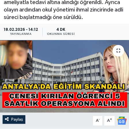
ameliyatla tedavi altına alındığı öğrenildi. Ayrıca
olayın ardından okul yönetimi ihmal zincirinde adli
Güncel
süreci başlatmadığı öne sürüldü.
Kültür & Sanat
18.02.2026 - 14:12
4 DK
YAYINLANMA
OKUNMA SÜRESI
Magazin
Resmi İlan
Sağlık & Yaşam
Siyaset
Spor
Paylaş
-
+
A
A