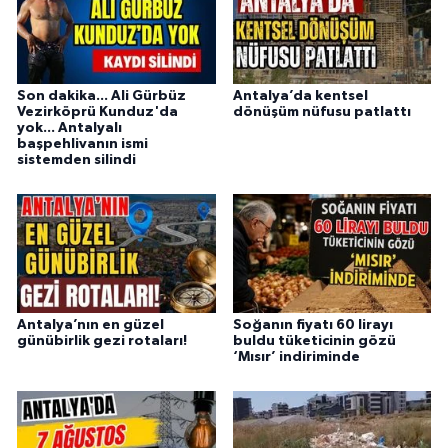
Son dakika... Ali Gürbüz
Antalya’da kentsel
Vezirköprü Kunduz'da
dönüşüm nüfusu patlattı
yok... Antalyalı
başpehlivanın ismi
sistemden silindi
Antalya’nın en güzel
Soğanın fiyatı 60 lirayı
günübirlik gezi rotaları!
buldu tüketicinin gözü
‘Mısır’ indiriminde