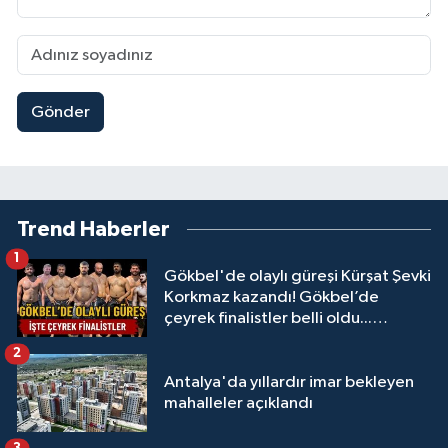
Gönder
Trend Haberler
1
Gökbel'de olaylı güreşi Kürşat Şevki
Korkmaz kazandı! Gökbel’de
çeyrek finalistler belli oldu...
Megastar Ali Gürbüz elendi!
2
Antalya'da yıllardır imar bekleyen
mahalleler açıklandı