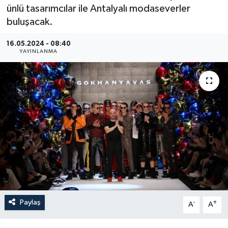
ünlü tasarımcılar ile Antalyalı modaseverler
Güncel
buluşacak.
Kültür & Sanat
16.05.2024 - 08:40
YAYINLANMA
Magazin
Resmi İlan
Sağlık & Yaşam
Siyaset
Spor
Paylaş
-
+
A
A