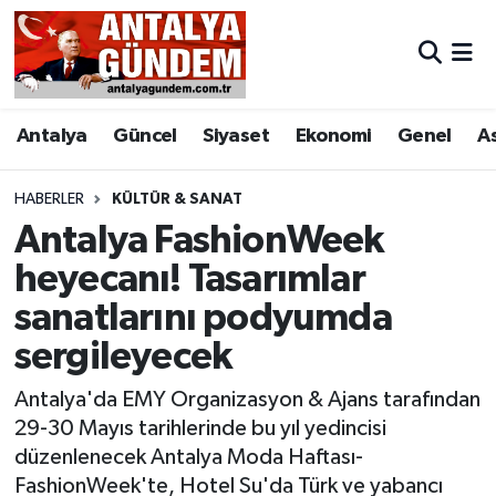
Antalya
Antalya Nöbetçi Eczaneler
Antalya
Güncel
Siyaset
Ekonomi
Genel
A
Asayiş
Antalya Hava Durumu
Bilim & Teknoloji
Antalya Namaz Vakitleri
HABERLER
KÜLTÜR & SANAT
Antalya FashionWeek
Bölge
Antalya Trafik Yoğunluk Haritası
heyecanı! Tasarımlar
sanatlarını podyumda
EĞİTİM
Süper Lig Puan Durumu ve Fikstür
sergileyecek
Ekonomi
Tüm Manşetler
Antalya'da EMY Organizasyon & Ajans tarafından
Genel
Son Dakika Haberleri
29-30 Mayıs tarihlerinde bu yıl yedincisi
düzenlenecek Antalya Moda Haftası-
Görüntülü Haber
Haber Arşivi
FashionWeek'te, Hotel Su'da Türk ve yabancı