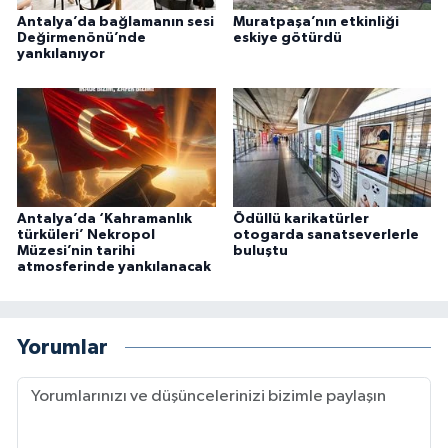
Antalya’da bağlamanın sesi
Muratpaşa’nın etkinliği
Değirmenönü’nde
eskiye götürdü
yankılanıyor
Antalya’da ‘Kahramanlık
Ödüllü karikatürler
türküleri’ Nekropol
otogarda sanatseverlerle
Müzesi’nin tarihi
buluştu
atmosferinde yankılanacak
Yorumlar