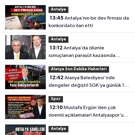
Antalya
13:45
Antalya’nın bir dev firması da
konkordato ilan etti
Antalya
13:12
Antalya’da ölümle
sonuçlanan paraşüt kazasında
gözler Necati Topaloğlu’nun
Alanya Son Dakika Haberleri
oğlunda
12:42
Alanya Belediyesi'nde
dengeler değişti! SGK’ya günlük 1
milyon lira faiz ödüyorlardı
Spor
12:10
Mustafa Ergün’den çok
önemli açıklamalar! Antalyaspor’un
merak edilenlerini anlattı
Antalya