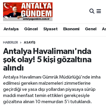
Antalya
Antalya Nöbetçi Eczaneler
Antalya
Güncel
Siyaset
Ekonomi
Genel
A
Asayiş
Antalya Hava Durumu
Bilim & Teknoloji
Antalya Namaz Vakitleri
HABERLER
ASAYIŞ
Antalya Havalimanı'nda
Bölge
Antalya Trafik Yoğunluk Haritası
şok olay! 5 kişi gözaltına
alındı
EĞİTİM
Süper Lig Puan Durumu ve Fikstür
Antalya Havalimanı Gümrük Müdürlüğü'nde imha
Ekonomi
Tüm Manşetler
edilmesi gereken malzemeleri zimmetlerine
geçirdiği ve yasa dışı yollardan piyasaya sürüp
Genel
Son Dakika Haberleri
maddi menfaat temin ettikleri gerekçesiyle
gözaltına alınan 10 memurdan 5'i tutuklandı.
Görüntülü Haber
Haber Arşivi