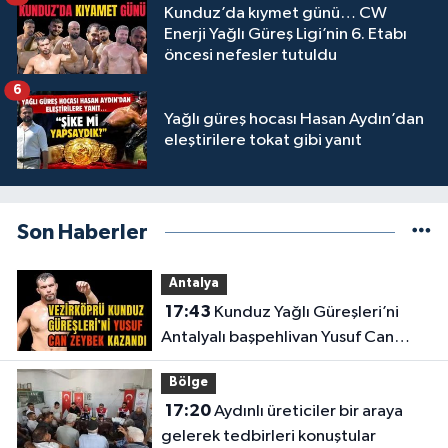
Kunduz’da kıymet günü… CW
Enerji Yağlı Güreş Ligi’nin 6. Etabı
öncesi nefesler tutuldu
6
Yağlı güreş hocası Hasan Aydın’dan
eleştirilere tokat gibi yanıt
Son Haberler
Antalya
17:43
Kunduz Yağlı Güreşleri’ni
Antalyalı başpehlivan Yusuf Can
Zeybek kazandı
Bölge
17:20
Aydınlı üreticiler bir araya
gelerek tedbirleri konuştular