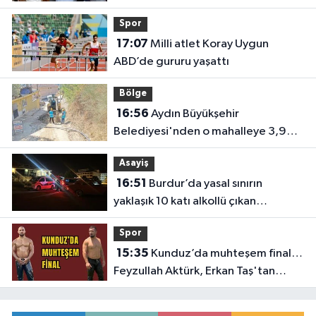
Spor
17:07
Milli atlet Koray Uygun
ABD’de gururu yaşattı
Bölge
16:56
Aydın Büyükşehir
Belediyesi'nden o mahalleye 3,9
milyon TL’lik yatırım
Asayiş
16:51
Burdur’da yasal sınırın
yaklaşık 10 katı alkollü çıkan
sürücüye büyük ceza
Spor
15:35
Kunduz’da muhteşem final…
Feyzullah Aktürk, Erkan Taş'tan
Kırkpınar'ın rövanşını aldı