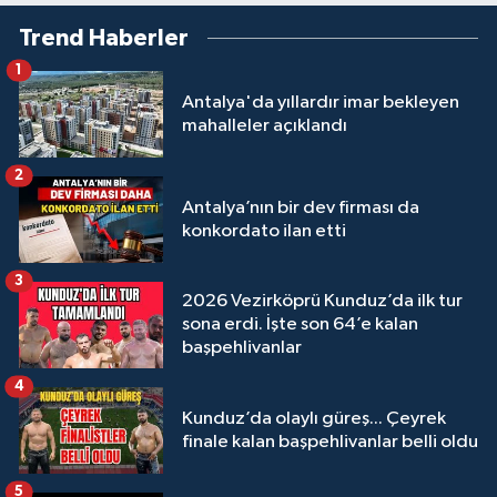
Trend Haberler
1
Antalya'da yıllardır imar bekleyen
mahalleler açıklandı
2
Antalya’nın bir dev firması da
konkordato ilan etti
3
2026 Vezirköprü Kunduz’da ilk tur
sona erdi. İşte son 64’e kalan
başpehlivanlar
4
Kunduz’da olaylı güreş... Çeyrek
finale kalan başpehlivanlar belli oldu
5