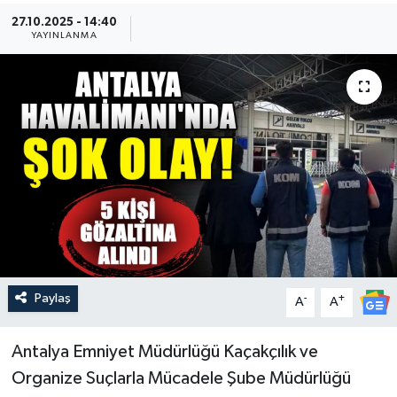
27.10.2025 - 14:40
Güncel
YAYINLANMA
Kültür & Sanat
Magazin
Resmi İlan
Sağlık & Yaşam
Siyaset
Paylaş
-
+
Spor
A
A
Antalya Emniyet Müdürlüğü Kaçakçılık ve
Organize Suçlarla Mücadele Şube Müdürlüğü