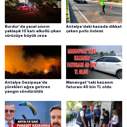
Burdur’da yasal sınırın
Antalya’daki kazada dikkat
yaklaşık 10 katı alkollü çıkan
çeken polis önlemi
sürücüye büyük ceza
Antalya Gazipaşa’da
Manavgat’taki kazanın
yürekleri ağza getiren
faturası 40 bin TL oldu
yangın söndürüldü