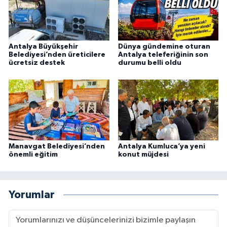
Antalya Büyükşehir
Dünya gündemine oturan
Belediyesi’nden üreticilere
Antalya teleferiğinin son
ücretsiz destek
durumu belli oldu
Manavgat Belediyesi’nden
Antalya Kumluca’ya yeni
önemli eğitim
konut müjdesi
Yorumlar