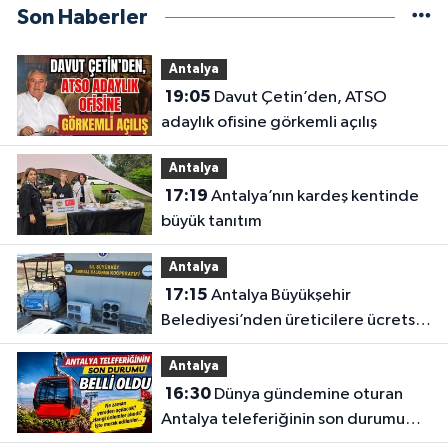
Son Haberler
Antalya
19:05
Davut Çetin’den, ATSO
adaylık ofisine görkemli açılış
Antalya
17:19
Antalya’nın kardeş kentinde
büyük tanıtım
Antalya
17:15
Antalya Büyükşehir
Belediyesi’nden üreticilere ücretsiz
destek
Antalya
16:30
Dünya gündemine oturan
Antalya teleferiğinin son durumu
belli oldu