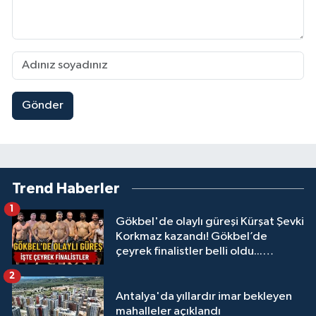
Gönder
Trend Haberler
1
Gökbel'de olaylı güreşi Kürşat Şevki
Korkmaz kazandı! Gökbel’de
çeyrek finalistler belli oldu...
Megastar Ali Gürbüz elendi!
2
Antalya'da yıllardır imar bekleyen
mahalleler açıklandı