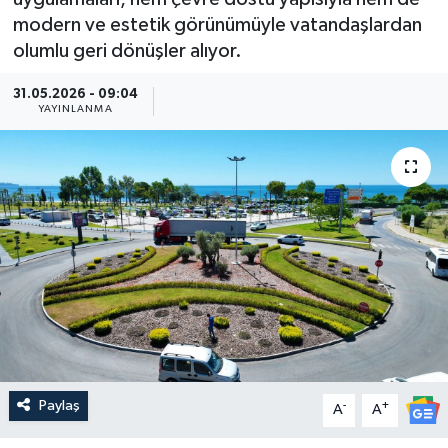
modern ve estetik görünümüyle vatandaşlardan
Güncel
olumlu geri dönüşler alıyor.
Kültür & Sanat
31.05.2026 - 09:04
YAYINLANMA
Magazin
Resmi İlan
Sağlık & Yaşam
Siyaset
Spor
Paylaş
-
+
A
A