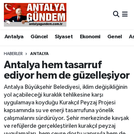
Antalya
Antalya Nöbetçi Eczaneler
Antalya
Güncel
Siyaset
Ekonomi
Genel
A
Asayiş
Antalya Hava Durumu
Bilim & Teknoloji
Antalya Namaz Vakitleri
HABERLER
ANTALYA
Antalya hem tasarruf
Bölge
Antalya Trafik Yoğunluk Haritası
ediyor hem de güzelleşiyor
EĞİTİM
Süper Lig Puan Durumu ve Fikstür
Antalya Büyükşehir Belediyesi, iklim değişikliğinin
yol açabileceği kuraklık tehlikesine karşı
Ekonomi
Tüm Manşetler
uygulamaya koyduğu Kurakçıl Peyzaj Projesi
kapsamında su ve enerji tasarrufuna yönelik
Genel
Son Dakika Haberleri
çalışmalarını sürdürüyor. Şehir merkezinde kavşak
ve refüjlerde gerçekleştirilen kurakçıl peyzaj
Görüntülü Haber
Haber Arşivi
uygulamaları, hem çevre dostu yapısıyla hem de