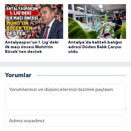
Antalyaspor’un 1. Lig’deki
Antalya’da kaliteli balığın
ilk maçı öncesi Muhittin
adresi Düden Balık Çarşısı
Böcek’ten destek
oldu
Yorumlar