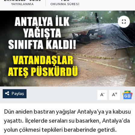
YAYINLANMA
OKUNMA SÜRESI
Güncel
Kültür & Sanat
Magazin
Resmi İlan
Sağlık & Yaşam
Siyaset
Paylaş
-
+
A
A
Spor
Dün aniden bastıran yağışlar Antalya’ya ya kabusu
yaşattı. İlçelerde seraları su basarken, Antalya’da
yolun çökmesi tepkileri beraberinde getirdi.