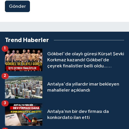
Gönder
Trend Haberler
1
Gökbel'de olaylı güreşi Kürşat Şevki
Korkmaz kazandı! Gökbel’de
çeyrek finalistler belli oldu...
Megastar Ali Gürbüz elendi!
2
Antalya'da yıllardır imar bekleyen
mahalleler açıklandı
3
Antalya’nın bir dev firması da
konkordato ilan etti