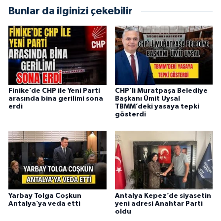
Bunlar da ilginizi çekebilir
Finike’de CHP ile Yeni Parti
CHP’li Muratpaşa Belediye
arasında bina gerilimi sona
Başkanı Ümit Uysal
erdi
TBMM’deki yasaya tepki
gösterdi
Yarbay Tolga Coşkun
Antalya Kepez’de siyasetin
Antalya’ya veda etti
yeni adresi Anahtar Parti
oldu