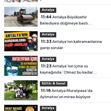
Antalya
11:44
Antalya Büyükşehir
Belediyesi düğmeye bastı
Antalya’da eş zamanlı çalışma
Antalya
yapıldı
11:33
Antalya’nın kahramanlarına
garip sorular
Antalya
11:23
Antalya'nın içme su
kaynağında 'Olmaz bu kadar
'dedirten görüntüler
Kültür & Sanat
11:16
Antalya Muratpaşa’da
Aytmatov’un mirası büyüyor
Antalya