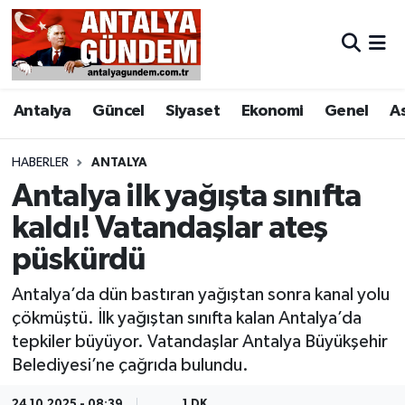
Antalya
Antalya Nöbetçi Eczaneler
Antalya
Güncel
Siyaset
Ekonomi
Genel
A
Asayiş
Antalya Hava Durumu
Bilim & Teknoloji
Antalya Namaz Vakitleri
HABERLER
ANTALYA
Antalya ilk yağışta sınıfta
Bölge
Antalya Trafik Yoğunluk Haritası
kaldı! Vatandaşlar ateş
püskürdü
EĞİTİM
Süper Lig Puan Durumu ve Fikstür
Antalya’da dün bastıran yağıştan sonra kanal yolu
Ekonomi
Tüm Manşetler
çökmüştü. İlk yağıştan sınıfta kalan Antalya’da
tepkiler büyüyor. Vatandaşlar Antalya Büyükşehir
Genel
Son Dakika Haberleri
Belediyesi’ne çağrıda bulundu.
Görüntülü Haber
Haber Arşivi
24.10.2025 - 08:39
1 DK