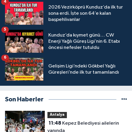
4
2026 Vezirköprü Kunduz’da ilk tur
sona erdi. İşte son 64’e kalan
başpehlivanlar
5
Kunduz’da kıymet günü… CW
Enerji Yağlı Güreş Ligi’nin 6. Etabı
öncesi nefesler tutuldu
6
Gelişim Ligi’ndeki Gökbel Yağlı
Güreşleri’nde ilk tur tamamlandı
Son Haberler
Antalya
11:48
Kepez Belediyesi ailelerin
yanında