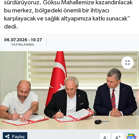
sürdürüyoruz. Göksu Mahallemize kazandırılacak
bu merkez, bölgedeki önemli bir ihtiyacı
Güncel
karşılayacak ve sağlık altyapımıza katkı sunacak”
dedi.
Kültür & Sanat
06.07.2026 - 10:27
Magazin
YAYINLANMA
Resmi İlan
Sağlık & Yaşam
Siyaset
Spor
Paylaş
-
+
A
A