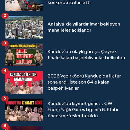
konkordato ilan etti
2
Antalya'da yıllardır imar bekleyen
mahalleler açıklandı
3
Kunduz’da olaylı güreş... Çeyrek
finale kalan başpehlivanlar belli oldu
4
2026 Vezirköprü Kunduz’da ilk tur
sona erdi. İşte son 64’e kalan
başpehlivanlar
5
Kunduz’da kıymet günü… CW
Enerji Yağlı Güreş Ligi’nin 6. Etabı
öncesi nefesler tutuldu
6