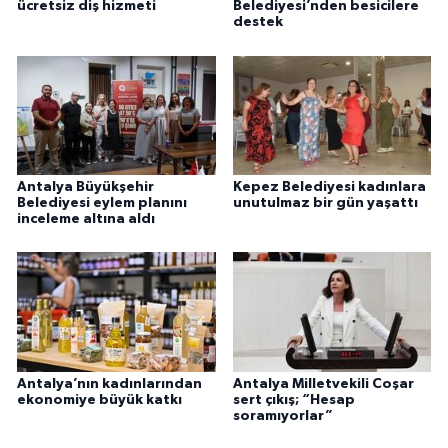
ücretsiz diş hizmeti
Belediyesi’nden besicilere
destek
Antalya Büyükşehir
Kepez Belediyesi kadınlara
Belediyesi eylem planını
unutulmaz bir gün yaşattı
inceleme altına aldı
Antalya’nın kadınlarından
Antalya Milletvekili Coşar
ekonomiye büyük katkı
sert çıkış; “Hesap
soramıyorlar”