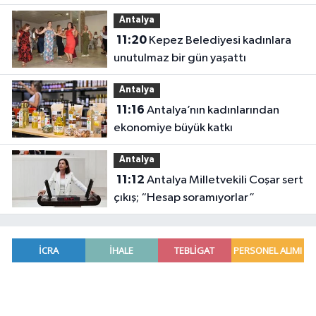
altına aldı
Antalya
11:20
Kepez Belediyesi kadınlara
unutulmaz bir gün yaşattı
Antalya
11:16
Antalya’nın kadınlarından
ekonomiye büyük katkı
Antalya
11:12
Antalya Milletvekili Coşar sert
çıkış; “Hesap soramıyorlar”