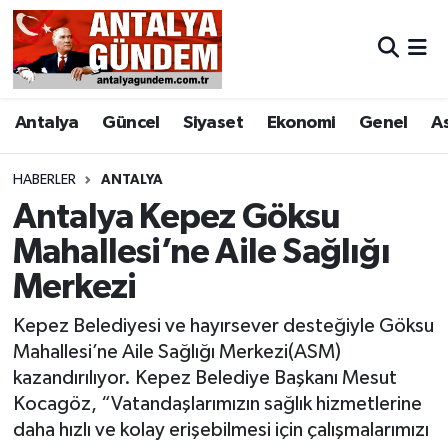
Antalya
Antalya Nöbetçi Eczaneler
Antalya
Güncel
Siyaset
Ekonomi
Genel
A
Asayiş
Antalya Hava Durumu
Bilim & Teknoloji
Antalya Namaz Vakitleri
HABERLER
ANTALYA
Antalya Kepez Göksu
Bölge
Antalya Trafik Yoğunluk Haritası
Mahallesi’ne Aile Sağlığı
Merkezi
EĞİTİM
Süper Lig Puan Durumu ve Fikstür
Kepez Belediyesi ve hayırsever desteğiyle Göksu
Ekonomi
Tüm Manşetler
Mahallesi’ne Aile Sağlığı Merkezi(ASM)
kazandırılıyor. Kepez Belediye Başkanı Mesut
Genel
Son Dakika Haberleri
Kocagöz, “Vatandaşlarımızın sağlık hizmetlerine
daha hızlı ve kolay erişebilmesi için çalışmalarımızı
Görüntülü Haber
Haber Arşivi