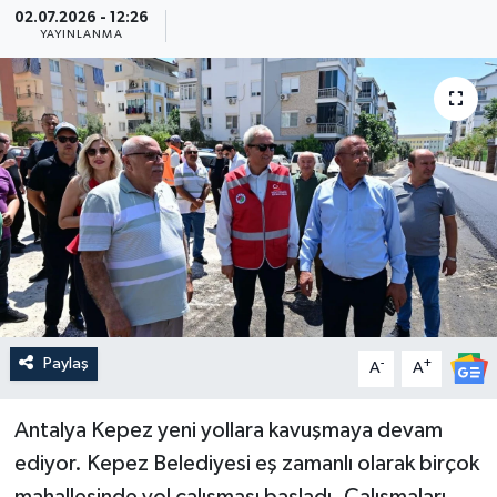
02.07.2026 - 12:26
YAYINLANMA
Güncel
Kültür & Sanat
Magazin
Resmi İlan
Sağlık & Yaşam
Siyaset
Paylaş
-
+
A
A
Spor
Antalya Kepez yeni yollara kavuşmaya devam
ediyor. Kepez Belediyesi eş zamanlı olarak birçok