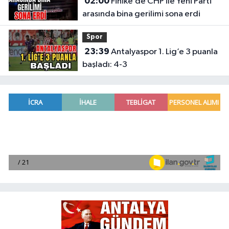
02:00
Finike’de CHP ile Yeni Parti
arasında bina gerilimi sona erdi
Spor
23:39
Antalyaspor 1. Lig’e 3 puanla
başladı: 4-3