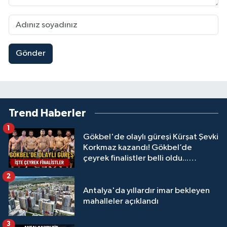
Gönder
Trend Haberler
1
Gökbel'de olaylı güreşi Kürşat Şevki
Korkmaz kazandı! Gökbel’de
çeyrek finalistler belli oldu...
Megastar Ali Gürbüz elendi!
2
Antalya'da yıllardır imar bekleyen
mahalleler açıklandı
3