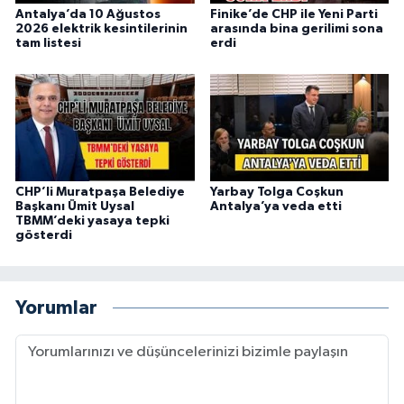
Antalya’da 10 Ağustos
Finike’de CHP ile Yeni Parti
2026 elektrik kesintilerinin
arasında bina gerilimi sona
tam listesi
erdi
CHP’li Muratpaşa Belediye
Yarbay Tolga Coşkun
Başkanı Ümit Uysal
Antalya’ya veda etti
TBMM’deki yasaya tepki
gösterdi
Yorumlar