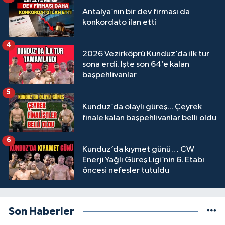
Antalya’nın bir dev firması da
konkordato ilan etti
4
2026 Vezirköprü Kunduz’da ilk tur
sona erdi. İşte son 64’e kalan
başpehlivanlar
5
Kunduz’da olaylı güreş... Çeyrek
finale kalan başpehlivanlar belli oldu
6
Kunduz’da kıymet günü… CW
Enerji Yağlı Güreş Ligi’nin 6. Etabı
öncesi nefesler tutuldu
Son Haberler