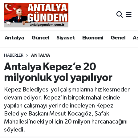
Antalya
Antalya Nöbetçi Eczaneler
Antalya
Güncel
Siyaset
Ekonomi
Genel
A
Asayiş
Antalya Hava Durumu
Bilim & Teknoloji
Antalya Namaz Vakitleri
HABERLER
ANTALYA
Antalya Kepez’e 20
Bölge
Antalya Trafik Yoğunluk Haritası
milyonluk yol yapılıyor
EĞİTİM
Süper Lig Puan Durumu ve Fikstür
Kepez Belediyesi yol çalışmalarına hız kesmeden
devam ediyor. Kepez’in birçok mahallesinde
Ekonomi
Tüm Manşetler
yapılan çalışmayı yerinde inceleyen Kepez
Belediye Başkanı Mesut Kocagöz, Şafak
Genel
Son Dakika Haberleri
Mahallesi’ndeki yol için 20 milyon harcanacağını
söyledi.
Görüntülü Haber
Haber Arşivi