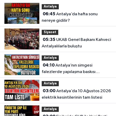
Antalya
06:45
Antalya’da hafta sonu
nereye gidilir?
Siyaset
05:35
UKAB Genel Başkanı Kahveci
Antalyalılarla buluştu
Antalya
04:10
Antalya’nın simgesi
falezlerde yapılaşma baskısı
büyüyor
Antalya
03:00
Antalya’da 10 Ağustos 2026
elektrik kesintilerinin tam listesi
Antalya