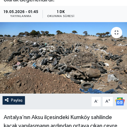
Güncel
19.05.2026 - 01:45
1 DK
YAYINLANMA
OKUNMA SÜRESI
Kültür & Sanat
Magazin
Resmi İlan
Sağlık & Yaşam
Siyaset
Spor
Paylaş
-
+
A
A
Antalya’nın Aksu ilçesindeki Kumköy sahilinde
kaçak yapılaşmanın ardından ortaya çıkan çevre