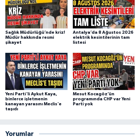
Sağlık Müdürlüğü’nde kriz!
Antalya’da 8 Ağustos 2026
Müdür hakkında resmi
elektrik kesintilerinin tam
şikayet
listesi
Yeni Parti'li Aykut Kaya,
Mesut Kocagöz’ün
binlerce işletmenin
programında CHP var Yeni
kanayan yarasını Meclis'e
Parti yok
taşıdı
Yorumlar