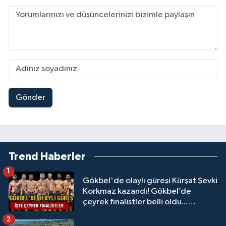
Gönder
Trend Haberler
1
Gökbel'de olaylı güreşi Kürşat Şevki
Korkmaz kazandı! Gökbel’de
çeyrek finalistler belli oldu...
Megastar Ali Gürbüz elendi!
2