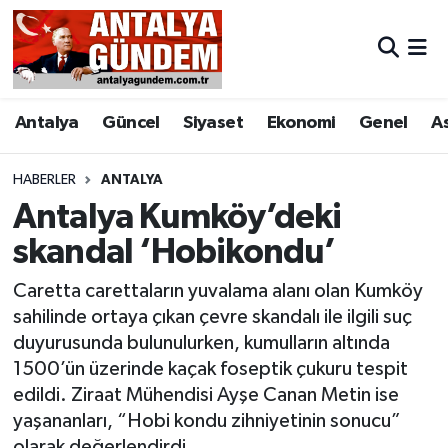
Antalya
Antalya Nöbetçi Eczaneler
Antalya
Güncel
Siyaset
Ekonomi
Genel
A
Asayiş
Antalya Hava Durumu
Bilim & Teknoloji
Antalya Namaz Vakitleri
HABERLER
ANTALYA
Antalya Kumköy’deki
Bölge
Antalya Trafik Yoğunluk Haritası
skandal ‘Hobikondu’
EĞİTİM
Süper Lig Puan Durumu ve Fikstür
Caretta carettaların yuvalama alanı olan Kumköy
sahilinde ortaya çıkan çevre skandalı ile ilgili suç
Ekonomi
Tüm Manşetler
duyurusunda bulunulurken, kumulların altında
1500’ün üzerinde kaçak foseptik çukuru tespit
Genel
Son Dakika Haberleri
edildi. Ziraat Mühendisi Ayşe Canan Metin ise
yaşananları, “Hobi kondu zihniyetinin sonucu”
Görüntülü Haber
Haber Arşivi
olarak değerlendirdi.