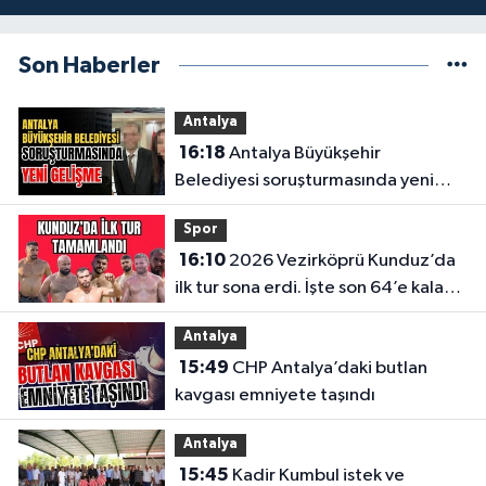
Son Haberler
Antalya
16:18
Antalya Büyükşehir
Belediyesi soruşturmasında yeni
gelişme
Spor
16:10
2026 Vezirköprü Kunduz’da
ilk tur sona erdi. İşte son 64’e kalan
başpehlivanlar
Antalya
15:49
CHP Antalya’daki butlan
kavgası emniyete taşındı
Antalya
15:45
Kadir Kumbul istek ve